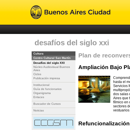
desafíos del siglo xxi
Cultura
Plan de reconver
Centro Cultural San Martín
Desafíos del siglo XXI
Ampliación Bajo Pl
Núcleo Audiovisual Buenos
Aires
Ciclos
Comprende 
Publicación impresa
hasta el m
Institucional
Servicios 
Guía de funcionarios
multipropó
Organigrama
dos salas 
Enlaces
Aires que t
fílmico en
Buscador de Cursos
sectores d
vestuarios
Noticias
Refuncionalización 