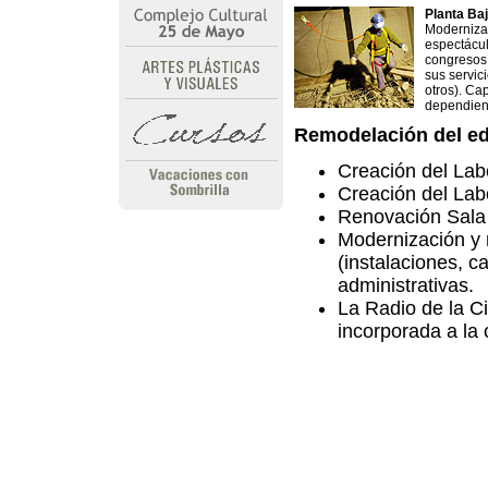
Planta Ba
Modernizac
espectácul
congresos,
sus servic
otros). C
dependien
Remodelación del edi
Creación del Lab
Creación del Lab
Renovación Sala
Modernización y r
(instalaciones, c
administrativas.
La Radio de la Ci
incorporada a la