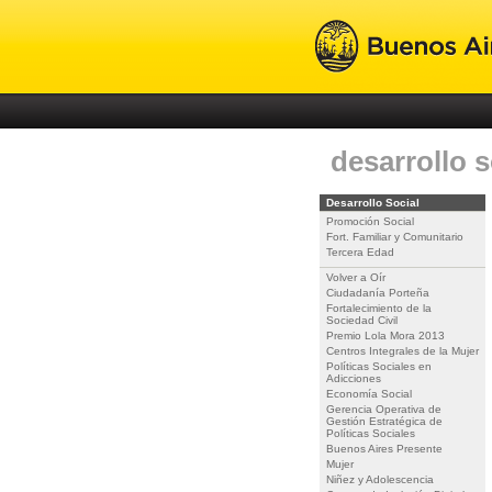
desarrollo s
Desarrollo Social
Promoción Social
Fort. Familiar y Comunitario
Tercera Edad
Volver a Oír
Ciudadanía Porteña
Fortalecimiento de la
Sociedad Civil
Premio Lola Mora 2013
Centros Integrales de la Mujer
Políticas Sociales en
Adicciones
Economía Social
Gerencia Operativa de
Gestión Estratégica de
Políticas Sociales
Buenos Aires Presente
Mujer
Niñez y Adolescencia