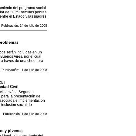
amiento del programa social
dor de 30 mil familias pobres
 entre el Estado y las madres
Publicación: 14 de julio de 2008
 problemas
cos serán incluidas en un
Buenos Aires, por el cual
s a través de una chequera
.
Publicación: 11 de julio de 2008
ivil
edad Civil
vil lanzó la Segunda
 para la presentación de
n asociada e implementación
 inclusión social de
Publicación: 1 de julio de 2008
os y jóvenes