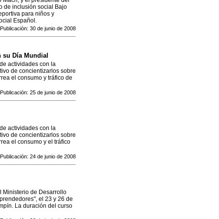
 Macri, y el presidente del
o de inclusión social Bajo
eportiva para niños y
ocial Español.
Publicación: 30 de junio de 2008
n su Día Mundial
de actividades con la
tivo de concientizarlos sobre
rea el consumo y tráfico de
Publicación: 25 de junio de 2008
de actividades con la
tivo de concientizarlos sobre
rea el consumo y el tráfico
Publicación: 24 de junio de 2008
 Ministerio de Desarrollo
emprendedores", el 23 y 26 de
ampín. La duración del curso