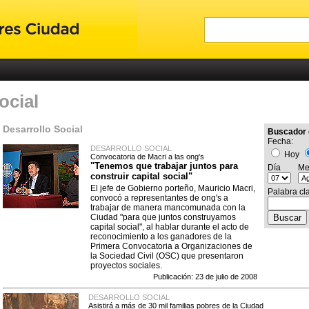
ocial
Desarrollo Social
Buscador 
Fecha:
DESARROLLO SOCIAL
Hoy
Convocatoria de Macri a las ong's
"Tenemos que trabajar juntos para
Día
Me
construir capital social"
El jefe de Gobierno porteño, Mauricio Macri,
Palabra cl
convocó a representantes de ong's a
trabajar de manera mancomunada con la
Ciudad "para que juntos construyamos
capital social", al hablar durante el acto de
reconocimiento a los ganadores de la
Primera Convocatoria a Organizaciones de
la Sociedad Civil (OSC) que presentaron
proyectos sociales.
Publicación: 23 de julio de 2008
DESARROLLO SOCIAL
Asistirá a más de 30 mil familias pobres de la Ciudad