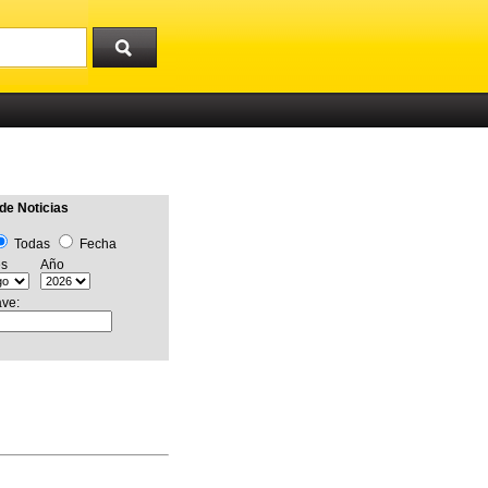
de Noticias
Todas
Fecha
s
Año
ave: