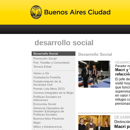
desarrollo social
Desarrollo Social
Desarrollo Social
Promoción Social
DESARRO
Fort. Familiar y Comunitario
Parador no
Tercera Edad
Macri y
Volver a Oír
refacció
Ciudadanía Porteña
El jefe d
Fortalecimiento de la
visitó ho
Sociedad Civil
que funci
Premio Lola Mora 2013
supervisa
Centros Integrales de la Mujer
en valor 
Políticas Sociales en
refugio 
Adicciones
personas 
Economía Social
Gerencia Operativa de
Gestión Estratégica de
Políticas Sociales
DESARR
Buenos Aires Presente
Distinci
Mujer
Macri p
Niñez y Adolescencia