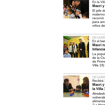
En la Vil
Macri y
El jefe 
materno 
recorrió
para amp
niños de
DESARR
En el bar
Macri n
Infanci
La popul
de la Ci
de Prime
Villa 19
DESARR
Recibirá 
Macri y
la Villa
Alrededo
vulnerab
alimenta
“La Horm