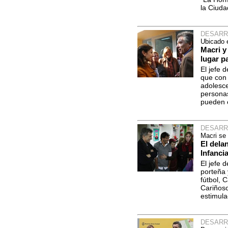
la Ciuda
DESARR
Ubicado e
Macri y
lugar p
El jefe 
que con 
adolesc
personas
pueden 
DESARR
Macri se
El dela
Infancia
El jefe 
porteña 
fútbol, 
Cariñoso
estimula
DESARR