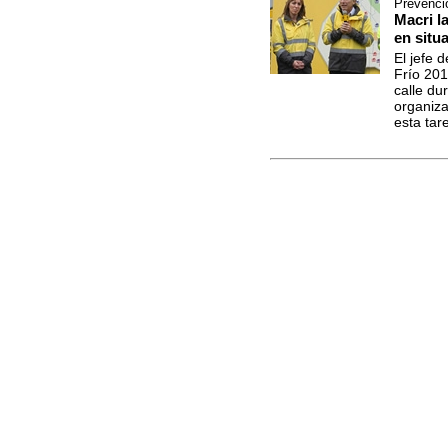
Prevenció
Macri l
en situ
El jefe 
Frío 201
calle du
organiza
esta tare