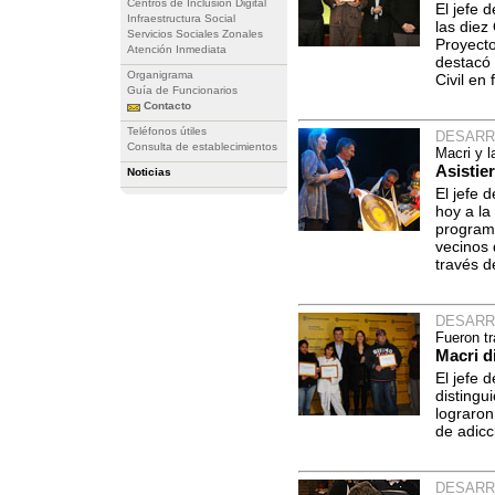
Centros de Inclusión Digital
El jefe 
Infraestructura Social
las die
Servicios Sociales Zonales
Proyecto
Atención Inmediata
destacó 
Organigrama
Civil en
Guía de Funcionarios
Contacto
Teléfonos útiles
DESARR
Consulta de establecimientos
Macri y l
Asistie
Noticias
El jefe 
hoy a la
programa
vecinos 
través d
DESARR
Fueron t
Macri d
El jefe 
distingu
lograron
de adicc
DESARR