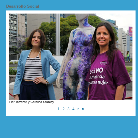
Desarrollo Social
Flor Torrente y Carolina Stanley.
1
2
3
4