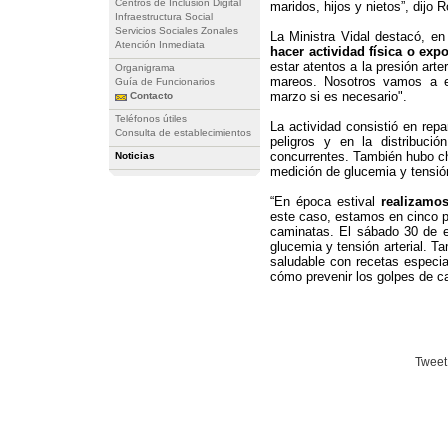
Centros de Inclusión Digital
maridos, hijos y nietos”, dijo 
Infraestructura Social
Servicios Sociales Zonales
La Ministra Vidal destacó, en
Atención Inmediata
hacer actividad física o exp
estar atentos a la presión art
Organigrama
mareos. Nosotros vamos a ex
Guía de Funcionarios
marzo si es necesario".
Contacto
Teléfonos útiles
La actividad consistió en repar
Consulta de establecimientos
peligros y en la distribuci
concurrentes. También hubo cha
Noticias
medición de glucemia y tensión
“En época estival
realizamos
este caso, estamos en cinco p
caminatas. El sábado 30 de 
glucemia y tensión arterial. T
saludable con recetas especi
cómo prevenir los golpes de c
Tweet