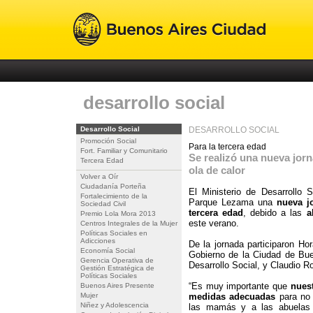
desarrollo social
Desarrollo Social
DESARROLLO SOCIAL
Promoción Social
Para la tercera edad
Fort. Familiar y Comunitario
Se realizó una nueva jorn
Tercera Edad
ola de calor
Volver a Oír
Ciudadanía Porteña
El Ministerio de Desarrollo 
Fortalecimiento de la
Parque Lezama una
nueva j
Sociedad Civil
tercera edad
, debido a las
a
Premio Lola Mora 2013
este verano.
Centros Integrales de la Mujer
Políticas Sociales en
Adicciones
De la jornada participaron Ho
Economía Social
Gobierno de la Ciudad de Bue
Gerencia Operativa de
Desarrollo Social, y Claudio 
Gestión Estratégica de
Políticas Sociales
“Es muy importante que
nues
Buenos Aires Presente
Mujer
medidas adecuadas
para no 
Niñez y Adolescencia
las mamás y a las abuelas 