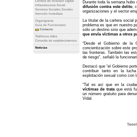
Centros de Inclusión Digital
Durante toda la semana hubo 
Infraestructura Social
difusión contra este delito
, 
Servicios Sociales Zonales
organizaciones y el sector em
Atención Inmediata
La titular de la cartera social
Organigrama
problema es que en nuestro pa
Guía de Funcionarios
sólo un destino sino que ade
Contacto
que envía víctimas a otros p
Teléfonos útiles
Consulta de establecimientos
“Desde el Gobierno de la 
concientización sobre este pr
Noticias
las fronteras. También las es
de riesgo", señaló la funcionar
Destacó que “el Gobierno port
contribuir tanto en la luch
explotación sexual como con l
“Tal es así que en la ciud
víctimas de trata
que está fu
un número gratuito para denu
Vidal.
Tweet