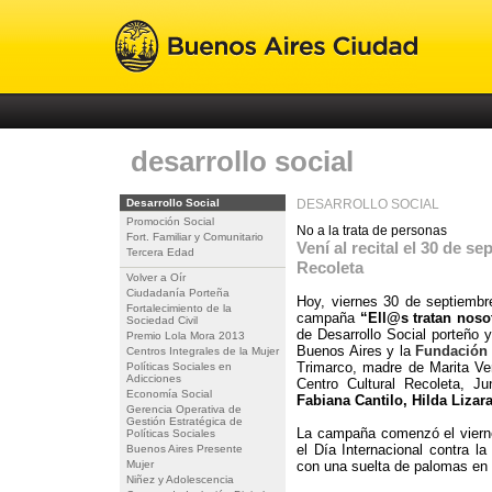
desarrollo social
Desarrollo Social
DESARROLLO SOCIAL
Promoción Social
No a la trata de personas
Fort. Familiar y Comunitario
Vení al recital el 30 de s
Tercera Edad
Recoleta
Volver a Oír
Ciudadanía Porteña
Hoy, viernes 30 de septiembre
Fortalecimiento de la
campaña
“Ell@s tratan nos
Sociedad Civil
de Desarrollo Social porteño 
Premio Lola Mora 2013
Buenos Aires y la
Fundación 
Centros Integrales de la Mujer
Trimarco, madre de Marita Veró
Políticas Sociales en
Adicciones
Centro Cultural Recoleta, J
Economía Social
Fabiana Cantilo, Hilda Lizar
Gerencia Operativa de
Gestión Estratégica de
La campaña comenzó el viern
Políticas Sociales
el Día Internacional contra l
Buenos Aires Presente
Mujer
con una suelta de palomas en 
Niñez y Adolescencia