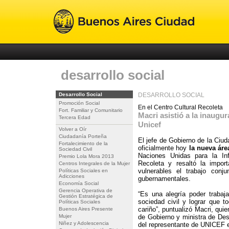
desarrollo social
Desarrollo Social
DESARROLLO SOCIAL
Promoción Social
En el Centro Cultural Recoleta
Fort. Familiar y Comunitario
Macri asistió a la inaugu
Tercera Edad
Unicef
Volver a Oír
Ciudadanía Porteña
El jefe de Gobierno de la Ciu
Fortalecimiento de la
oficialmente hoy
la nueva áre
Sociedad Civil
Naciones Unidas para la Inf
Premio Lola Mora 2013
Recoleta y resaltó la impor
Centros Integrales de la Mujer
vulnerables el trabajo conj
Políticas Sociales en
Adicciones
gubernamentales.
Economía Social
Gerencia Operativa de
“Es una alegría poder trabaj
Gestión Estratégica de
sociedad civil y lograr que t
Políticas Sociales
cariño”, puntualizó Macri, qui
Buenos Aires Presente
Mujer
de Gobierno y ministra de Des
Niñez y Adolescencia
del representante de UNICEF e