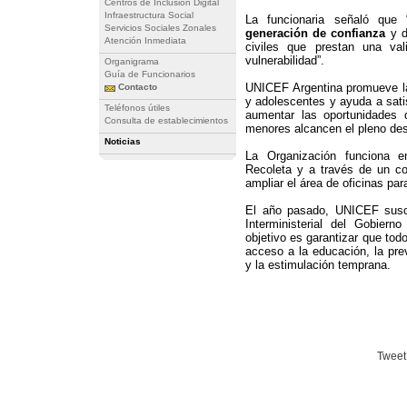
Centros de Inclusión Digital
Infraestructura Social
La funcionaria señaló que 
Servicios Sociales Zonales
generación de confianza
y d
Atención Inmediata
civiles que prestan una va
vulnerabilidad”.
Organigrama
Guía de Funcionarios
UNICEF Argentina promueve la
Contacto
y adolescentes y ayuda a sat
Teléfonos útiles
aumentar las oportunidades 
Consulta de establecimientos
menores alcancen el pleno des
Noticias
La Organización funciona e
Recoleta y a través de un co
ampliar el área de oficinas par
El año pasado, UNICEF suscr
Interministerial del Gobiern
objetivo es garantizar que tod
acceso a la educación, la prev
y la estimulación temprana.
Tweet