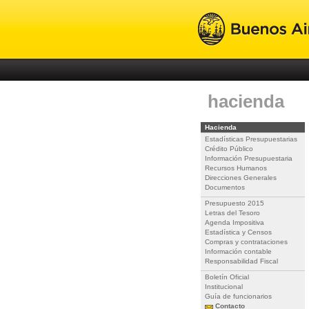
hacienda
Hacienda
Estadísticas Presupuestarias
Crédito Público
Información Presupuestaria
Recursos Humanos
Direcciones Generales
Documentos
Presupuesto 2015
Letras del Tesoro
Agenda Impositiva
Estadística y Censos
Compras y contrataciones
Información contable
Responsabilidad Fiscal
Boletín Oficial
Institucional
Guía de funcionarios
Contacto