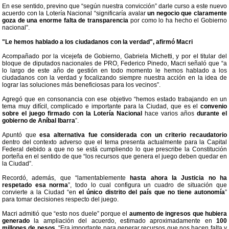
En ese sentido, previno que “según nuestra convicción” darle curso a este nuevo
acuerdo con la Lotería Nacional “significaría avalar
un negocio que claramente
goza de una enorme falta de transparencia
por como lo ha hecho el Gobierno
nacional”.
"Le hemos hablado a los ciudadanos con la verdad", afirmó Macri
Acompañado por la vicejefa de Gobierno, Gabriela Michetti, y por el titular del
bloque de diputados nacionales de PRO, Federico Pinedo, Macri señaló que “a
lo largo de este año de gestión en todo momento le hemos hablado a los
ciudadanos con la verdad y focalizando siempre nuestra acción en la idea de
lograr las soluciones más beneficiosas para los vecinos”.
Agregó que en consonancia con ese objetivo “hemos estado trabajando en un
tema muy difícil, complicado e importante para la Ciudad, que es el
convenio
sobre el juego firmado con la Lotería Nacional
hace varios años
durante el
gobierno de Aníbal Ibarra
”.
Apuntó que
esa alternativa fue considerada con un criterio recaudatorio
dentro del contexto adverso que el tema presenta actualmente para la Capital
Federal debido a que no se está cumpliendo lo que prescribe la Constitución
porteña en el sentido de que “los recursos que genera el juego deben quedar en
la Ciudad”.
Recordó, además, que “lamentablemente
hasta ahora la Justicia no ha
respetado esa norma
”, todo lo cual configura un cuadro de situación que
convierte a la Ciudad “en
el único distrito del país que no tiene autonomía
”
para tomar decisiones respecto del juego.
Macri admitió que “esto nos duele” porque el
aumento de ingresos que hubiera
generado
la ampliación del acuerdo, estimado aproximadamente en
100
millones de pesos
. “Era importante para generar recursos que nos hacen falta y