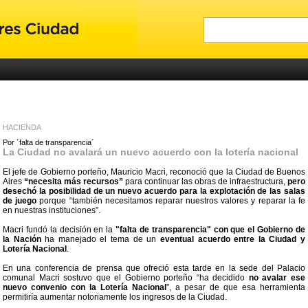
HACIENDA
Por ´falta de transparencia´
La Ciudad no avalará un nuevo acuerdo con la lotería nacional
El jefe de Gobierno porteño, Mauricio Macri, reconoció que la Ciudad de Buenos
Aires
“necesita más recursos”
para continuar las obras de infraestructura,
pero
desechó la posibilidad de un nuevo acuerdo para la explotación de las salas
de juego
porque “también necesitamos reparar nuestros valores y reparar la fe
en nuestras instituciones”.
Macri fundó la decisión en la
"falta de transparencia" con que el Gobierno de
la Nación
ha manejado el tema de un
eventual acuerdo entre la Ciudad y
Lotería Nacional
.
En una conferencia de prensa que ofreció esta tarde en la sede del Palacio
comunal Macri sostuvo que el Gobierno porteño “ha decidido
no avalar ese
nuevo convenio con la Lotería Nacional
”, a pesar de que esa herramienta
permitiría aumentar notoriamente los ingresos de la Ciudad.