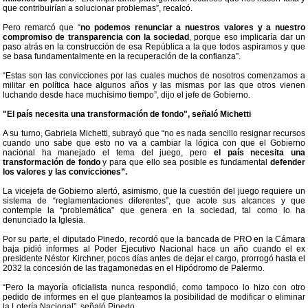
que contribuirían a solucionar problemas”, recalcó.
Pero remarcó que “
no podemos renunciar a nuestros valores y a nuestro
compromiso de transparencia con la sociedad
, porque eso implicaría dar un
paso atrás en la construcción de esa República a la que todos aspiramos y que
se basa fundamentalmente en la recuperación de la confianza”.
“Estas son las convicciones por las cuales muchos de nosotros comenzamos a
militar en política hace algunos años y las mismas por las que otros vienen
luchando desde hace muchísimo tiempo”, dijo el jefe de Gobierno.
"El país necesita una transformación de fondo", señaló Michetti
A su turno, Gabriela Michetti, subrayó que “no es nada sencillo resignar recursos
cuando uno sabe que esto no va a cambiar la lógica con que el Gobierno
nacional ha manejado el tema del juego, pero
el país necesita una
transformación de fondo
y para que ello sea posible es fundamental
defender
los valores y las convicciones”.
La vicejefa de Gobierno alertó, asimismo, que la cuestión del juego requiere un
sistema de “reglamentaciones diferentes”, que acote sus alcances y que
contemple la “problemática” que genera en la sociedad, tal como lo ha
denunciado la Iglesia.
Por su parte, el diputado Pinedo, recordó que la bancada de PRO en la Cámara
baja pidió informes al Poder Ejecutivo Nacional hace un año cuando el ex
presidente Néstor Kirchner, pocos días antes de dejar el cargo, prorrogó hasta el
2032 la concesión de las tragamonedas en el Hipódromo de Palermo.
“Pero la mayoría oficialista nunca respondió, como tampoco lo hizo con otro
pedido de informes en el que planteamos la posibilidad de modificar o eliminar
la Lotería Nacional”, señaló Pinedo.