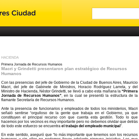
HACIENDA
Primera Jornada de Recursos Humanos
Macri y Grindetti presentaron plan estratégico de Recursos
Humanos
Con las presencias del jefe de Gobierno de la Ciudad de Buenos Aires, Mauricio
Macri, del jefe de Gabinete de Ministros, Horacio Rodríguez Larreta, y del
Ministro de Hacienda, Néstor Grindetti, se llevó a cabo esta mañana la
“Primera
Jornada de Recursos Humanos”
, en la cual se presentó la estructura de la
flamante Secretaría de Recursos Humanos.
Ante la presencia de funcionarios y empleados de todos los ministerios, Macri
señaló sentirse “orgulloso de la gente que trabaja en el Gobierno, ya que
constituyen el principal recurso con que cuenta esta gestión. Todo lo que
hacemos por los vecinos es muy importante pero no debemos olvidar que detrás
de todo este esfuerzo se encuentra
el trabajo del empleado municipal
”.
En este sentido, aseguró que “lo más importante que tenemos son los recursos