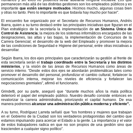
humanos y sin ellos no podemos llevar adelante ninguna iniciativa. Los que
permanecen más allá de las distintas gestiones son los empleados públicos y es
importante
que estén siempre motivados
. Hicimos mucho, algunas cosas bien
y otras no tanto. Pero lo importante es que todavía hay mucho por hacer”.
El encuentro fue organizado por el Secretario de Recursos Humanos, Andrés
Ibarra, quien a su turno destacó entre las principales iniciativas que figuran en el
Plan estratégico de la secretaría la implementación de
un Sistema Único de
Control de Asistencia
; la mejora de los sistemas informáticos encargados de las
designaciones, las altas y las bajas, la implementación de Concursos de la
Carrera Gerencial; el desarrollo de la web del Empleado y promover la mejora
de las condiciones de Seguridad e Higiene del personal, entre otras iniciativas a
desarrollar.
Según Ibarra, los dos ejes principales que caracterizarán su gestión al frente de
esta secretaría serán el
trabajo coordinado entre la Secretaría y los distintos
ministerios
, y la visión de las áreas de Recursos Humanos como áreas de
servicio interno. “Desde estos dos ejes se abordarán problemáticas tales como
promover el desarrollo del personal, profundizar el cambio cultural, fortalecer la
comunicación interna, mejorar los niveles de eficiencia y fortalecer las
negociaciones gremiales”, afirmó el funcionario.
Grindetti, por su parte, aseguró que “durante muchos años la mala política
deterioró el papel del empleado público. Nuestro desafío consiste entonces en
revalorizar la carrera administrativa, priorizando el capital humano. De esa
manera podremos
alcanzar una administración pública moderna y eficiente”.
A su turno, Rodríguez Larreta señaló que “los hombres y mujeres que trabajan
en el Gobierno de la Ciudad son los verdaderos protagonistas del cambio que
estamos impulsando para acercar el Estado a la gente. La importancia y el valor
de estos trabajadores radica en que no son propios de una gestión sino que
trascienden a cualquier signo político”.