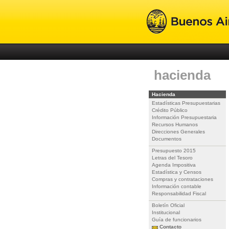
hacienda
Hacienda
Estadísticas Presupuestarias
Crédito Público
Información Presupuestaria
Recursos Humanos
Direcciones Generales
Documentos
Presupuesto 2015
Letras del Tesoro
Agenda Impositiva
Estadística y Censos
Compras y contrataciones
Información contable
Responsabilidad Fiscal
Boletín Oficial
Institucional
Guía de funcionarios
Contacto