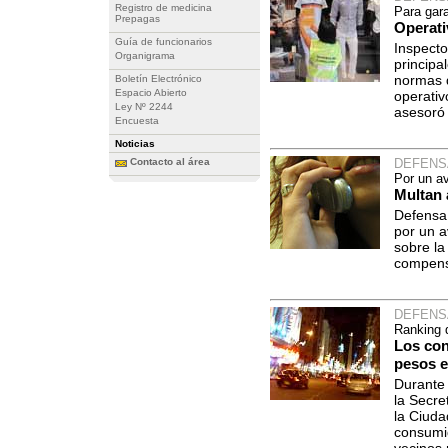
Registro de medicina
Para gar
Prepagas
Operati
Guía de funcionarios
Inspecto
Organigrama
principa
normas 
Boletín Electrónico
Espacio Abierto
operativ
Ley Nº 2244
asesoró
Encuesta
Noticias
Contacto al área
DEFENS
Por un av
Multan 
Defensa 
por un a
sobre la
compensa
DEFENS
Ranking 
Los con
pesos e
Durante 
la Secre
la Ciud
consumid