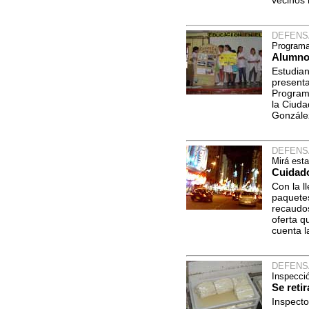
vecinos 
DEFENS
Programa
Alumnos
Estudian
presenta
Program
la Ciuda
González
DEFENS
Mirá est
Cuidado
Con la l
paquetes
recaudos
oferta q
cuenta l
DEFENS
Inspecci
Se reti
Inspecto