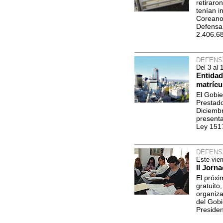
retiraro
tenían i
Coreano”
Defensa 
2.406.6
DEFENS
Del 3 al 
Entidad
matrícu
El Gobie
Prestado
Diciembr
presenta
Ley 1517
DEFENS
Este vier
II Jorn
El próxi
gratuito
organiza
del Gobi
Presiden