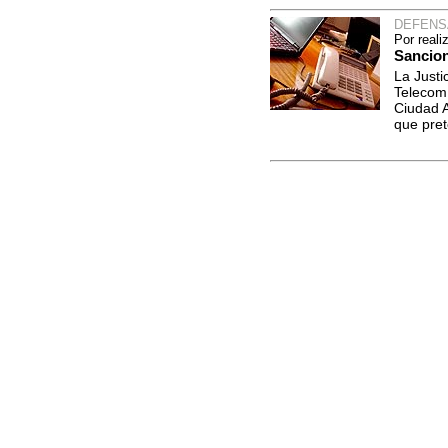
DEFENS
Por real
Sancion
La Justi
Telecom 
Ciudad 
que pret