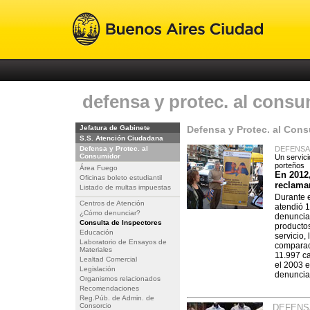
defensa y protec. al cons
Jefatura de Gabinete
Defensa y Protec. al Con
S.S. Atención Ciudadana
Defensa y Protec. al
DEFENSA
Consumidor
Un servici
porteños
Área Fuego
En 2012
Oficinas boleto estudiantil
reclama
Listado de multas impuestas
Durante 
Centros de Atención
atendió 
¿Cómo denunciar?
denuncia
Consulta de Inspectores
productos
Educación
servicio,
Laboratorio de Ensayos de
comparac
Materiales
11.997 ca
Lealtad Comercial
el 2003 e
Legislación
denuncia
Organismos relacionados
Recomendaciones
Reg.Púb. de Admin. de
Consorcio
DEFENS