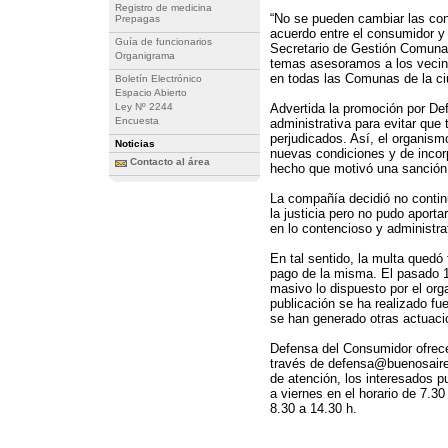
Registro de medicina
“No se pueden cambiar las con
Prepagas
acuerdo entre el consumidor y
Guía de funcionarios
Secretario de Gestión Comunal
Organigrama
temas asesoramos a los vecino
en todas las Comunas de la ciu
Boletín Electrónico
Espacio Abierto
Ley Nº 2244
Advertida la promoción por De
Encuesta
administrativa para evitar que 
perjudicados. Así, el organism
Noticias
nuevas condiciones y de incorp
Contacto al área
hecho que motivó una sanción
La compañía decidió no contin
la justicia pero no pudo aporta
en lo contencioso y administrat
En tal sentido, la multa quedó
pago de la misma. El pasado 
masivo lo dispuesto por el org
publicación se ha realizado fue
se han generado otras actuaci
Defensa del Consumidor ofrece
través de defensa@buenosaires
de atención, los interesados 
a viernes en el horario de 7.3
8.30 a 14.30 h.