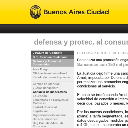
defensa y protec. al cons
Jefatura de Gabinete
DEFENSA Y PROTEC. AL CON
S.S. Atención Ciudadana
Por realizar una promoción eng
Defensa y Protec. al
Sancionan con 150 mil p
Consumidor
Área Fuego
La Justicia dejó firme una sa
Oficinas boleto estudiantil
Arnet, impuesta por Defensa d
Listado de multas impuestas
por realizar una promoción en
Centros de Atención
condiciones al servicio.
¿Cómo denunciar?
Consulta de Inspectores
El caso se inició cuando Arnet
Educación
velocidad de conexión a Intern
Laboratorio de Ensayos de
decir que, pasados 6 meses, le
Materiales
Lealtad Comercial
Legislación
Por las nuevas condiciones, lo
Organismos relacionados
(plana) a tarifa segmentada, e
Recomendaciones
datos descargados medidos po
Reg.Púb. de Admin. de
o 4 Gb, se les incorporaba un
Consorcio