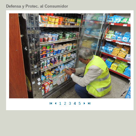
Defensa y Protec. al Consumidor
1
2
3
4
5