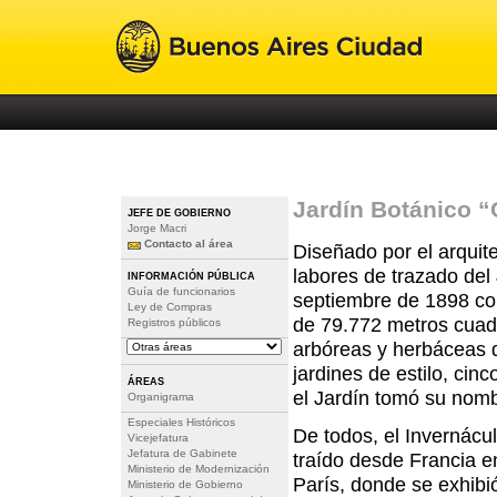
Jardín Botánico
JEFE DE GOBIERNO
Jorge Macri
Contacto al área
Diseñado por el arquite
labores de trazado del
INFORMACIÓN PÚBLICA
Guía de funcionarios
septiembre de 1898 co
Ley de Compras
de 79.772 metros cuad
Registros públicos
arbóreas y herbáceas dis
jardines de estilo, cin
ÁREAS
el Jardín tomó su nomb
Organigrama
Especiales Históricos
De todos, el Invernácu
Vicejefatura
Jefatura de Gabinete
traído desde Francia e
Ministerio de Modernización
París, donde se exhibió
Ministerio de Gobierno