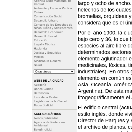
Agencia Gubernamental de
largo y ocho de ancho.
Control
Ambiente y Espacio Público
helechos de los cuales
Cultura
bromelias, orquídeas y s
Comunicación Social
Desarrollo Urbano
considera que es el ún
Consejo de los Derechos de
Niñas, Niños y Adolescentes
Por el año 1900, la ci
Desarrollo Económico
Desarrollo Social
bajo cero y 36, lo que 
Educación
especies al aire libre 
Legal y Técnica
Hacienda
determinados sectores 
Justicia y Seguridad
Medios
elemento aglutinador e
Sindicatura General
medicinales, tóxicas, t
Salud
industriales). En otros
elemento en común es s
WEBS DE LA CIUDAD
Asia, Oceanía, América
Auditoría
Banco Ciudad
Argentina). De esta m
Defensoría
fitogeográficamente el 
Ente de la Ciudad
Legislatura de la Ciudad
Poder Judicial
El edificio central (ac
estilo inglés, donde vi
ACCESOS RÁPIDOS
Avisos publicados
Director de Parques y 
Agencia de Protección
Ambiental
el archivo de planos, c
Boletín oficial