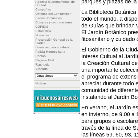
parques y plazas de la
Agencia Gubernamental de
Control
Campañas
La Biblioteca Botánica
Defensa del Consumidor
todo el mundo, a dispo
Sedes Comunales
Compras y contrataciones
de Guías que brindan v
COPIDIS
El Jardín Botánico pres
Estadística
Normativa
fitosanitario y cuidado 
Procuración General de la
Ciudad
Licencias para conducir
El Gobierno de la Ciuda
Policía Metropolitana
Interés Cultual al Jard
Rentas
Registro Civil
la Creación Cultural de
Riachuelo
una importante colecc
Vivienda
el programa de extensi
apreciar durante todo e
Noticias
comunidad de diferentes
instalando al Jardín Bo
En verano, el Jardín es
en invierno, de 9.00 a 
para grupos o escolare
través de la línea de S
las líneas 59, 60, 93, 1