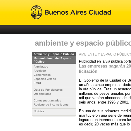
ambiente y espacio públic
Ambiente y Espacio Público
AMBIENTE Y ESPACIO PÚBLIC
Mantenimiento del Espacio
Publicidad en la vía pública por
Público
Las empresas pagarán 20 
Alumbrado
licitación
Arbolado
Cementerios
Espacios verdes
El Gobierno de la Ciudad de B
EMUI
un año a cinco empresas dedic
la vía pública. Tras un acuer
Guia de Funcionarios
millones de pesos anuales por 
Organigrama
mil que venían abonando desd
Cortes programados
seis años, entre 1996 y 2001.
Registro de incumplidores
En una de sus primeras medida
Noticias
mantuvieron una serie de reun
lograron un incremento para la
es decir, 20 veces más que lo