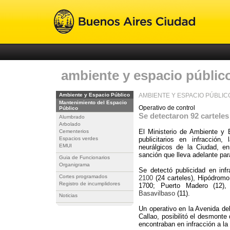
ambiente y espacio públic
Ambiente y Espacio Público
AMBIENTE Y ESPACIO PÚBLIC
Mantenimiento del Espacio
Operativo de control
Público
Se detectaron 92 carteles 
Alumbrado
Arbolado
El Ministerio de Ambiente y 
Cementerios
Espacios verdes
publicitarios en infracción
EMUI
neurálgicos de la Ciudad, e
sanción que lleva adelante para
Guia de Funcionarios
Organigrama
Se detectó publicidad en inf
Cortes programados
2100
(24 carteles), Hipódromo
Registro de incumplidores
1700; Puerto Madero (12)
Basavilbaso
(11).
Noticias
Un operativo en la Avenida del
Callao, posibilitó el desmonte
encontraban en infracción a la 