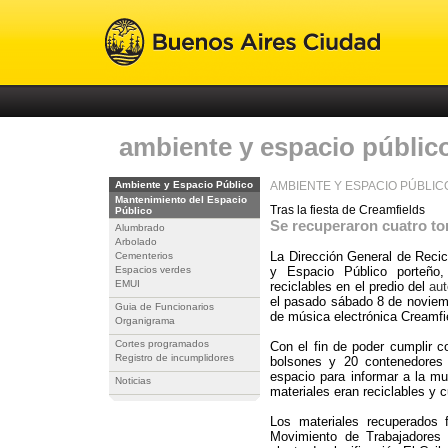
ambiente y espacio públic
Ambiente y Espacio Público
AMBIENTE Y ESPACIO PÚBLIC
Mantenimiento del Espacio
Tras la fiesta de Creamfields
Público
Se recuperaron cuatro ton
Alumbrado
Arbolado
La Dirección General de Recic
Cementerios
Espacios verdes
y Espacio Público porteño,
EMUI
reciclables en el predio del
aut
el pasado sábado 8 de noviemb
Guia de Funcionarios
de música electrónica Creamfi
Organigrama
Cortes programados
Con el fin de poder cumplir c
Registro de incumplidores
bolsones y 20 contenedores 
espacio para informar a la mu
Noticias
materiales eran reciclables y 
Los materiales recuperados f
Movimiento de Trabajadores 