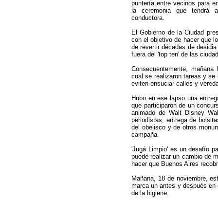
puntería entre vecinos para 
la ceremonia que tendrá a
conductora.
El Gobierno de la Ciudad pr
con el objetivo de hacer que 
de revertir décadas de desidia
fuera del 'top ten' de las ciu
Consecuentemente, mañana ha
cual se realizaron tareas y se
eviten ensuciar calles y vered
Hubo en ese lapso una entreg
que participaron de un concurso
animado de Walt Disney Wall
periodistas, entrega de bolsit
del obelisco y de otros monum
campaña.
'Jugá Limpio' es un desafío p
puede realizar un cambio de m
hacer que Buenos Aires recobr
Mañana, 18 de noviembre, está
marca un antes y después en 
de la higiene.