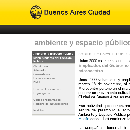
ambiente y espacio públic
Ambiente y Espacio Público
AMBIENTE Y ESPACIO PÚBLIC
Mantenimiento del Espacio
Habrá 2000 voluntarios durante 
Público
Empleados del Gobierno p
Alumbrado
microcentro
Arbolado
Cementerios
Espacios verdes
Unos 2000 voluntarios y emp
EMUI
martes 18 de noviembre, al m
Microcentro porteño en el mar
Guia de Funcionarios
generar un movimiento cultura
Organigrama
Ciudad de Buenos Aires en mej
Cortes programados
Registro de incumplidores
Esa actividad que comenzará
servirá de preámbulo al act
Noticias
Ambiente y Espacio Público po
Martín
donde dará comienzo l
La compañía Elemental 5, m