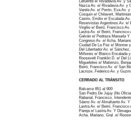
Lafuente e/ Rivadavia Av. y Sa
Nazca Av. e/ Rivadavia Av. y 
Varela Av. e/ Perón, Eva Av. y
Cosquin e/ Chilavert, Martinian
Castro, Emilio e/ Escalada Av.
Reservistas Argentinos Av. e/
Virgilio e/ Beiró, Francisco Av.
Lastra Av. e/ Beiró, Francisco
Galván e/ Pedraza Manuela Y B
Congreso Av. e/ Acha, Mariano,
Ciudad De La Paz e/ Monroe y
Del Libertador Av. e/ Sánchez,
Miñones e/ Blanco Encalada y
Roosevelt Franklin D. e/ Del L
Migueletes e/ Matienzo, Benj
Beiró, Francisco Av. e/ San M
Lacroze, Federico Av. y Guzm
CERRADO AL TRÁNSITO
Balcarce 851 al 900
San Pedro De Jujuy (No Oficial)
Rabanal, Francisco, Intendent
Sáenz Av. e/ Almafuerte Av. Y
Lastra Av. e/ Beiró, Francisco
Pareja e/ Lastra Av. Y Desagu
Acha, Mariano, Gral. e/ Rooseve