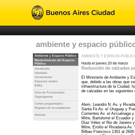
ambiente y espacio públic
Ambiente y Espacio Público
AMBIENTE Y ESPACIO PÚBLIC
Mantenimiento del Espacio
Hasta el jueves 20 de marzo
Público
Reducción de calzadas p
Alumbrado
Arbolado
El Ministerio de Ambiente y E
Cementerios
Espacios verdes
que, debido a las obras que se
EMUI
infraestructura de la Ciudad, h
de calzadas en las siguientes 
Guia de Funcionarios
Organigrama
Cortes programados
Alem, Leandro N. Av. y Rivada
Registro de incumplidores
Santa Fe Av. e/ Uruguay y Pue
Corrientes Av. e/ Azcuénaga y 
Noticias
Mitre, Bartolomé e/ Ecuador y
Díaz Vélez e/ Rio de Janeiro 
Mitre, Emilio e/ Rivadavia Av. 
Bilbao Francisco 1301 al 2600