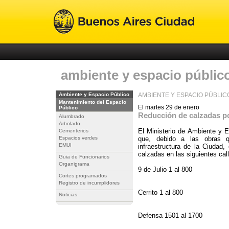
ambiente y espacio públic
Ambiente y Espacio Público
AMBIENTE Y ESPACIO PÚBLIC
Mantenimiento del Espacio
El martes 29 de enero
Público
Reducción de calzadas p
Alumbrado
Arbolado
El Ministerio de Ambiente y E
Cementerios
Espacios verdes
que, debido a las obras q
EMUI
infraestructura de la Ciudad,
calzadas en las siguientes cal
Guia de Funcionarios
Organigrama
9 de Julio 1 al 800
Cortes programados
Registro de incumplidores
Cerrito 1 al 800
Noticias
Defensa 1501 al 1700