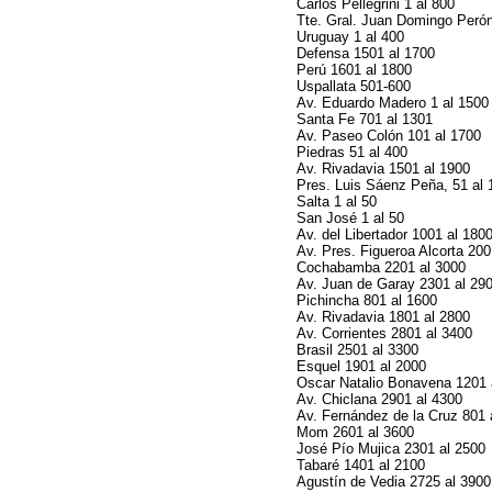
Carlos Pellegrini 1 al 800
Tte. Gral. Juan Domingo Perón
Uruguay 1 al 400
Defensa 1501 al 1700
Perú 1601 al 1800
Uspallata 501-600
Av. Eduardo Madero 1 al 1500
Santa Fe 701 al 1301
Av. Paseo Colón 101 al 1700
Piedras 51 al 400
Av. Rivadavia 1501 al 1900
Pres. Luis Sáenz Peña, 51 al 
Salta 1 al 50
San José 1 al 50
Av. del Libertador 1001 al 180
Av. Pres. Figueroa Alcorta 200
Cochabamba 2201 al 3000
Av. Juan de Garay 2301 al 29
Pichincha 801 al 1600
Av. Rivadavia 1801 al 2800
Av. Corrientes 2801 al 3400
Brasil 2501 al 3300
Esquel 1901 al 2000
Oscar Natalio Bonavena 1201 
Av. Chiclana 2901 al 4300
Av. Fernández de la Cruz 801 
Mom 2601 al 3600
José Pío Mujica 2301 al 2500
Tabaré 1401 al 2100
Agustín de Vedia 2725 al 3900