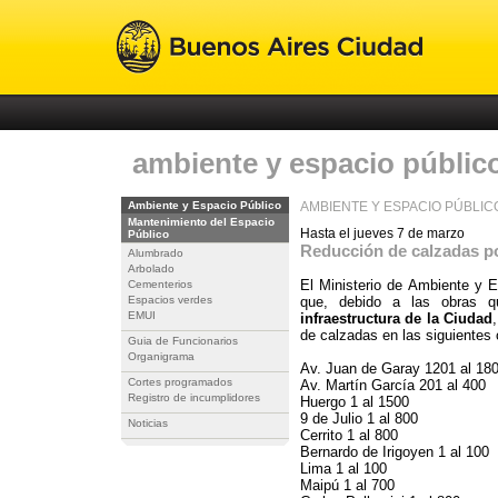
ambiente y espacio públic
Ambiente y Espacio Público
AMBIENTE Y ESPACIO PÚBLIC
Mantenimiento del Espacio
Hasta el jueves 7 de marzo
Público
Reducción de calzadas p
Alumbrado
Arbolado
El Ministerio de Ambiente y E
Cementerios
Espacios verdes
que, debido a las obras 
EMUI
infraestructura de la Ciudad
de calzadas en las siguientes 
Guia de Funcionarios
Organigrama
Av. Juan de Garay 1201 al 18
Cortes programados
Av. Martín García 201 al 400
Registro de incumplidores
Huergo 1 al 1500
9 de Julio 1 al 800
Noticias
Cerrito 1 al 800
Bernardo de Irigoyen 1 al 100
Lima 1 al 100
Maipú 1 al 700