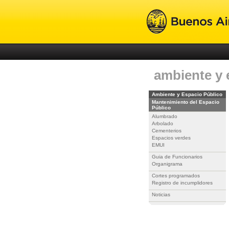
ambiente y 
Ambiente y Espacio Público
Mantenimiento del Espacio
Público
Alumbrado
Arbolado
Cementerios
Espacios verdes
EMUI
Guia de Funcionarios
Organigrama
Cortes programados
Registro de incumplidores
Noticias