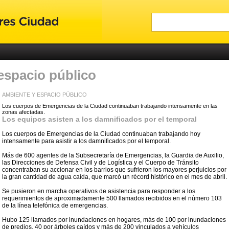
espacio público
AMBIENTE Y ESPACIO PÚBLICO
Los cuerpos de Emergencias de la Ciudad continuaban trabajando intensamente en las
zonas afectadas.
Los equipos asisten a los damnificados por el temporal
Los cuerpos de Emergencias de la Ciudad continuaban trabajando hoy
intensamente para asistir a los damnificados por el temporal.
Más de 600 agentes de la Subsecretaría de Emergencias, la Guardia de Auxilio,
las Direcciones de Defensa Civil y de Logística y el Cuerpo de Tránsito
concentraban su accionar en los barrios que sufrieron los mayores perjuicios por
la gran cantidad de agua caída, que marcó un récord histórico en el mes de abril.
Se pusieron en marcha operativos de asistencia para responder a los
requerimientos de aproximadamente 500 llamados recibidos en el número 103
de la línea telefónica de emergencias.
Hubo 125 llamados por inundaciones en hogares, más de 100 por inundaciones
de predios, 40 por árboles caídos y más de 200 vinculados a vehículos