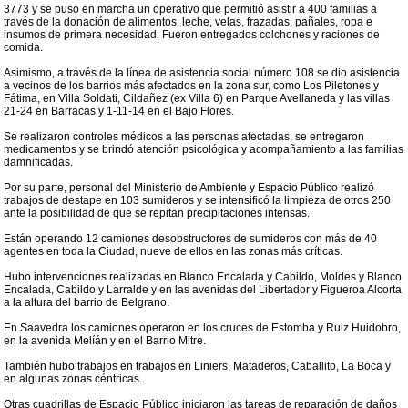
3773 y se puso en marcha un operativo que permitió asistir a 400 familias a
través de la donación de alimentos, leche, velas, frazadas, pañales, ropa e
insumos de primera necesidad. Fueron entregados colchones y raciones de
comida.
Asimismo, a través de la línea de asistencia social número 108 se dio asistencia
a vecinos de los barrios más afectados en la zona sur, como Los Piletones y
Fátima, en Villa Soldati, Cildañez (ex Villa 6) en Parque Avellaneda y las villas
21-24 en Barracas y 1-11-14 en el Bajo Flores.
Se realizaron controles médicos a las personas afectadas, se entregaron
medicamentos y se brindó atención psicológica y acompañamiento a las familias
damnificadas.
Por su parte, personal del Ministerio de Ambiente y Espacio Público realizó
trabajos de destape en 103 sumideros y se intensificó la limpieza de otros 250
ante la posibilidad de que se repitan precipitaciones intensas.
Están operando 12 camiones desobstructores de sumideros con más de 40
agentes en toda la Ciudad, nueve de ellos en las zonas más críticas.
Hubo intervenciones realizadas en Blanco Encalada y Cabildo, Moldes y Blanco
Encalada, Cabildo y Larralde y en las avenidas del Libertador y Figueroa Alcorta
a la altura del barrio de Belgrano.
En Saavedra los camiones operaron en los cruces de Estomba y Ruiz Huidobro,
en la avenida Melíán y en el Barrio Mitre.
También hubo trabajos en trabajos en Liniers, Mataderos, Caballito, La Boca y
en algunas zonas céntricas.
Otras cuadrillas de Espacio Público iniciaron las tareas de reparación de daños