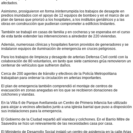
afectados.
Asimismo, prosiguieron en forma ininterrumpida los trabajos de desagote en
predios inundados con el apoyo de 12 equipos de bombeo y en el marco de un
plan de tareas que priorizó a los hospitales, a los institutos geriátricos y a las
obras en construcción que pudieran comprometer a edificios lindantes.
También se trabajó en casas de familia y en cocheras y se esperaba en el curso
de esta tarde extender las intervenciones a alrededor de 220 viviendas.
Además, numerosas clínicas y hospitales fueron provistos de generadores y se
instalaron equipos de iluminación de emergencia en cruces peligrosos.
Para los trabajos de limpieza y desagote de arterias Defensa Civil contó con la
colaboración de 80 voluntarios, en tanto que siete camiones grúa removieron un
centenar de vehículos que sufrieron daños.
Cerca de 200 agentes de tránsito y efectivos de la Policía Metropolitana
trabajaban para ordenar la circulación en arterias importantes.
El plan de emergencia también comprendió el montaje de centros de
evacuación en zonas anegadas en los que se recibieron donaciones de
colchones y viandas.
En la Villa 6 de Parque Avellaneda un Centro de Primera Infancia fue utilizado
para alojar a vecinos afectados junto a una iglesia barrial que puso a disposición
sus instalaciones para la emergencia.
El Gobierno de la Ciudad repartió allí viandas y colchones. En el Barrio Mitre de
Saavedra se hizo un relevamiento de las necesidades casa por casa.
El Ministerio de Desarrollo Social instaló un centro de asistencia en la calle Arias