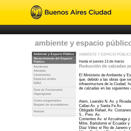
ambiente y espacio públic
Ambiente y Espacio Público
AMBIENTE Y ESPACIO PÚBLIC
Mantenimiento del Espacio
Hasta el jueves 13 de marzo
Público
Reducción de calzadas p
Alumbrado
Arbolado
El Ministerio de Ambiente y E
Cementerios
Espacios verdes
que, debido a las obras que se
EMUI
infraestructura de la Ciudad, h
de calzadas en las siguientes 
Guia de Funcionarios
Organigrama
Cortes programados
Alem, Leandro N. Av. y Rivada
Registro de incumplidores
Callao Av. y Santa Fe Av.
Obligado Rafael, Av. Costanera
Noticias
S., Pres. Av.
Corrientes Av. e/ Azcuénaga y 
Mitre, Bartolomé e/ Ecuador y
Díaz Vélez e/ Rio de Janeiro 