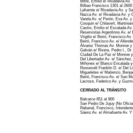
Mitre, Emilio e/ Rivadavia Av. 
Bilbao Francisco 1301 al 2600
Lafuente e/ Rivadavia Av. y Sa
Nazca Av. e/ Rivadavia Av. y 
Varela Av. e/ Perón, Eva Av. y
Cosquin e/ Chilavert, Martinian
Castro, Emilio e/ Escalada Av.
Reservistas Argentinos Av. e/
Virgilio e/ Beiró, Francisco Av.
Beiró, Francisco Av. e/ Allen
Álvarez Thomas Av. Monroe y R
Galván e/ Rivera, Pedro I., Dr.
Ciudad De La Paz e/ Monroe y
Del Libertador Av. e/ Sánchez,
Miñones e/ Blanco Encalada y
Roosevelt Franklin D. e/ Del L
Migueletes e/ Matienzo, Benja
Beiró, Francisco Av. e/ San M
Lacroze, Federico Av. y Guzm
CERRADO AL TRÁNSITO
Balcarce 851 al 900
San Pedro De Jujuy (No Oficial)
Rabanal, Francisco, Intendent
Sáenz Av. e/ Almafuerte Av. Y