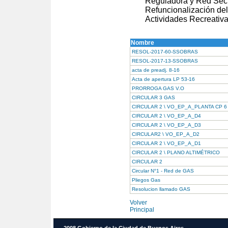
Reguladora y Red Secun
Refuncionalización del
Actividades Recreativa
Nombre
RESOL-2017-60-SSOBRAS
RESOL-2017-13-SSOBRAS
acta de preadj. 8-16
Acta de apertura LP 53-16
PRORROGA GAS V.O
CIRCULAR 3 GAS
CIRCULAR 2 \ VO_EP_A_PLANTA CP 6
CIRCULAR 2 \ VO_EP_A_D4
CIRCULAR 2 \ VO_EP_A_D3
CIRCULAR2 \ VO_EP_A_D2
CIRCULAR 2 \ VO_EP_A_D1
CIRCULAR 2 \ PLANO ALTIMÉTRICO
CIRCULAR 2
Circular N°1 - Red de GAS
Pliegos Gas
Resolucion llamado GAS
Volver
Principal