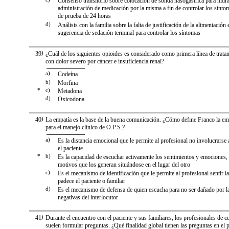
Consenso transitorio sobre colocación de sonda nasogástrica para hidra
administración de medicación por la misma a fin de controlar los sínto
de prueba de 24 horas
d)
Análisis con la familia sobre la falta de justificación de la alimentación 
sugerencia de sedación terminal para controlar los síntomas
39
)
¿Cuál de los siguientes opioides es considerado como primera línea de trata
con dolor severo por cáncer e insuficiencia renal?
a)
Codeína
b)
Morfina
*
c)
Metadona
d)
Oxicodona
40
)
La empatía es la base de la buena comunicación. ¿Cómo define Franco la emp
para el manejo clínico de O.P.S.?
a)
Es la distancia emocional que le permite al profesional no involucrarse
el paciente
*
b)
Es la capacidad de escuchar activamente los sentimientos y emociones,
motivos que los generan situándose en el lugar del otro
c)
Es el mecanismo de identificación que le permite al profesional sentir l
padece el paciente o familiar
d)
Es el mecanismo de defensa de quien escucha para no ser dañado por 
negativas del interlocutor
41
)
Durante el encuentro con el paciente y sus familiares, los profesionales de c
suelen formular preguntas. ¿Qué finalidad global tienen las preguntas en el 