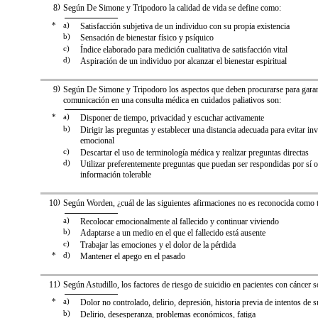
8
)
Según De Simone y Tripodoro la calidad de vida se define como:
*
a)
Satisfacción subjetiva de un individuo con su propia existencia
b)
Sensación de bienestar físico y psíquico
c)
Índice elaborado para medición cualitativa de satisfacción vital
d)
Aspiración de un individuo por alcanzar el bienestar espiritual
9
)
Según De Simone y Tripodoro los aspectos que deben procurarse para garan
comunicación en una consulta médica en cuidados paliativos son:
*
a)
Disponer de tiempo, privacidad y escuchar activamente
b)
Dirigir las preguntas y establecer una distancia adecuada para evitar i
emocional
c)
Descartar el uso de terminología médica y realizar preguntas directas
d)
Utilizar preferentemente preguntas que puedan ser respondidas por sí o
información tolerable
10
)
Según Worden, ¿cuál de las siguientes afirmaciones no es reconocida como t
a)
Recolocar emocionalmente al fallecido y continuar viviendo
b)
Adaptarse a un medio en el que el fallecido está ausente
c)
Trabajar las emociones y el dolor de la pérdida
*
d)
Mantener el apego en el pasado
11
)
Según Astudillo, los factores de riesgo de suicidio en pacientes con cáncer s
*
a)
Dolor no controlado, delirio, depresión, historia previa de intentos de s
b)
Delirio, desesperanza, problemas económicos, fatiga