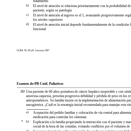
tratamiento
b)
El nivel de atención se relaciona prioritariamente con la probabilidad de
paciente, según su patología
c)
El nivel de atención al ingreso es el 1, avanzando progresivamente segú
los niveles superiores
d)
El nivel de atención inicial depende fundamentalmente de la condición fí
funcional
GCBA. SS. DCyD. Concurso 2007
Examen de:
PB Cuid. Paliativos
38
)
Una paciente de 60 años portadora de cáncer hepático inoperable y con sín
anorexia-caquexia, presenta progresiva debilidad y pérdida de peso en los re
antropométricos. Su familia insiste en la implementación de alimentación pa
nasogástrica. ¿Cuál es la estrategia inicial recomendada para manejar esta si
a)
Aceptación del pedido familiar y colocación de vía central para alimenta
medicación para controlar los síntomas
*
b)
Explicación a la familia propiciando la interacción con el paciente y ma
social de la hora de las comidas, evitando conflictos por el volumen de 
c)