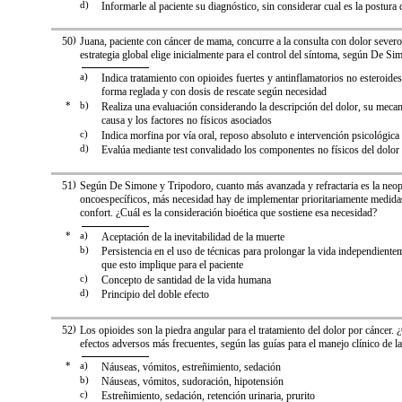
d)
Informarle al paciente su diagnóstico, sin considerar cual es la postura d
50
)
Juana, paciente con cáncer de mama, concurre a la consulta con dolor sever
estrategia global elige inicialmente para el control del síntoma, según De S
a)
Indica tratamiento con opioides fuertes y antinflamatorios no esteroides
forma reglada y con dosis de rescate según necesidad
*
b)
Realiza una evaluación considerando la descripción del dolor, su mecan
causa y los factores no físicos asociados
c)
Indica morfina por vía oral, reposo absoluto e intervención psicológica
d)
Evalúa mediante test convalidado los componentes no físicos del dolor
51
)
Según De Simone y Tripodoro, cuanto más avanzada y refractaria es la neopl
oncoespecíficos, más necesidad hay de implementar prioritariamente medida
confort. ¿Cuál es la consideración bioética que sostiene esa necesidad?
*
a)
Aceptación de la inevitabilidad de la muerte
b)
Persistencia en el uso de técnicas para prolongar la vida independiente
que esto implique para el paciente
c)
Concepto de santidad de la vida humana
d)
Principio del doble efecto
52
)
Los opioides son la piedra angular para el tratamiento del dolor por cáncer.
efectos adversos más frecuentes, según las guías para el manejo clínico de l
*
a)
Náuseas, vómitos, estreñimiento, sedación
b)
Náuseas, vómitos, sudoración, hipotensión
c)
Estreñimiento, sedación, retención urinaria, prurito