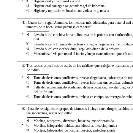
*
b)
Higiene oral y fluconazol vía oral
c)
Higiene oral con agua oxigenada y gel de lidocaína
d)
Higiene y topicaciones locales con violeta de genciana
4
)
¿Cuáles son, según Astudillo, las medidas más adecuadas para tratar el mal 
tumores de la boca, senos paranasales y nariz?
*
a)
Lavado bucal con bicarbonato, limpieza de la prótesis con clorhexidina
oral
b)
Lavado bucal y limpieza de prótesis con agua oxigenada y metronidazol
c)
Lavado bucal con clorhexidina, cepillado diario de la prótesis
d)
Metronidazol vía parenteral al inicio y luego mantenimiento por vía ora
5
)
Tres causas específicas de estrés de los médicos que trabajan en cuidados pa
Astudillo:
*
a)
Toma de decisiones conflictivas, revelar diagnóstico, sobrecarga de tra
b)
Toma de decisiones conflictivas, revelar información, certificar defunci
c)
Falta de reconocimiento académico de la especialidad, revelar diagnóst
del profesional
d)
Toma de decisiones conflictivas, trabajo en equipo, sobrecarga de traba
6
)
¿Cuál de los siguientes grupos de fármacos incluye cinco drogas pasibles de
vía subcutánea, según Astudillo?
a)
Morfina, omeprazol, diazepam, hioscina, metoclopramida
*
b)
Morfina, haloperidol, midazolam, hioscina, metoclopramida
c)
Morfina, haloperidol, penicilina, hioscina, metoclopramida