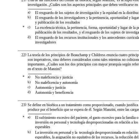
21
Una de las funciones del comité de bioética, según Manzini, es la supervisi
investigación. ¿Cuáles son los aspectos principales que deben verificarse en
a)
El resguardo de los sujetos de investigación y la equidad en la distribu
b)
El resguardo de los investigadores y la pertinencia, oportunidad y lugar
y publicación de los resultados
*
c)
La excelencia técnica, la pertinencia, forma, oportunidad y lugar de la 
publicación de los resultados, y el resguardo de los sujetos de investig
d)
El resguardo de los recursos institucionales y los antecedentes curricul
investigadores
22
)
La teoría de los principios de Beauchamp y Childress enuncia cuatro princip
son imperativos, sino deberes considerados como tales mientras no colision
importantes. ¿Cuáles son los dos principios con mayor jerarquía según refer
en el texto de Manzini?
*
a)
No maleficencia y justicia
b)
No maleficencia y autonomía
c)
Autonomía y justicia
d)
Autonomía y beneficencia
23
)
Se define en bioética a un tratamiento como proporcionado, cuando justifica 
produce por el beneficio que se espera de él. Según Manzini, entre las carga
*
a)
El sufrimiento excesivo del paciente, el gasto excesivo para la familia o
inversión en personal y tecnología desproporcionadas en relación a los
esperables
b)
La inversión en personal y la tecnología desproporcionada en relación 
esperables, la asignación no equitativa de los recursos, la reducción del