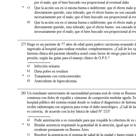
por el malo; que el bien buscado sea proporcional al eventual daño
*
c)
Que la acción sea en sí misma buena o indiferente; que el efecto malo p
directamente querido, sino tolerado; que el efecto bueno no sea causad
necesariamente por el malo; que el bien buscado sea proporcional al ev
d)
Que la acción sea en sí misma buena o indiferente; que el efecto malo p
directamente querido, sino tolerado; que el efecto bueno sea causado i
necesariamente por el malo; que el bien buscado sea proporcional al ev
27
)
Hugo es un paciente de 77 años de edad quien padece carcinoma avanzado de
ingresado al hospital para realizar estudios complementarios. ¿Cuál de los si
historia clínica del paciente identifica usted como factor de riesgo para la f
presión, según las guías para el manejo clínico de O.P.S.?
a)
Infección urinaria
b)
Dieta pobre en residuos
*
c)
Tratamiento con corticosteroides
d)
Antecedente de hipercalcemia
28
)
Un estudiante universitario de nacionalidad peruana está de visita en Bueno
comienza con dolor de espalda y síntomas de compresión medular aguda. Es
hospital público del sistema estatal donde se realiza el diagnóstico de linf
recibir radioterapia con urgencia para evitar el daño neurológico. ¿Cuál de la
es correcta, de acuerdo con la ley básica de salud Nº 153?
a)
Pedir autorización a su consulado para que respalde la cobertura de su 
*
b)
Brindar asistencia respetando la gratuidad de la atención, igual que se ha
residente permanente en Buenos Aires
c)
Resolver la urgencia en el sistema de salud de la ciudad y luego exigir e