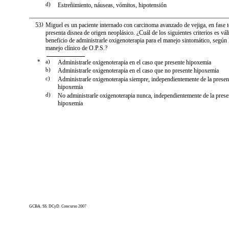
d)
Estreñimiento, náuseas, vómitos, hipotensión
53
)
Miguel es un paciente internado con carcinoma avanzado de vejiga, en fase t
presenta disnea de origen neoplásico. ¿Cuál de los siguientes criterios es vál
beneficio de administrarle oxigenoterapia para el manejo sintomático, según l
manejo clínico de O.P.S.?
*
a)
Administrarle oxigenoterapia en el caso que presente hipoxemia
b)
Administrarle oxigenoterapia en el caso que no presente hipoxemia
c)
Administrarle oxigenoterapia siempre, independientemente de la presen
hipoxemia
d)
No administrarle oxigenoterapia nunca, independientemente de la prese
hipoxemia
GCBA. SS. DCyD. Concurso 2007