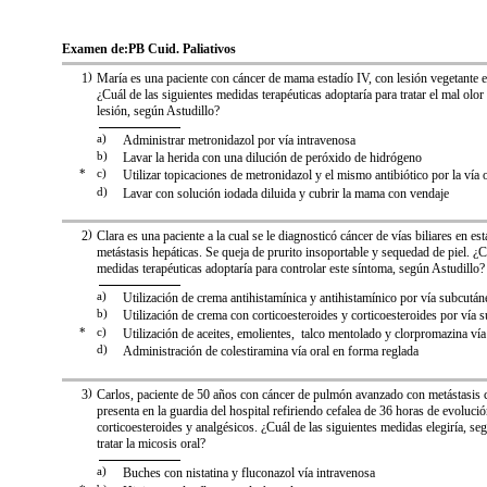
Examen de:
PB Cuid. Paliativos
1
)
María es una paciente con cáncer de mama estadío IV, con lesión vegetante 
¿Cuál de las siguientes medidas terapéuticas adoptaría para tratar el mal olo
lesión, según Astudillo?
a)
Administrar metronidazol por vía intravenosa
b)
Lavar la herida con una dilución de peróxido de hidrógeno
*
c)
Utilizar topicaciones de metronidazol y el mismo antibiótico por la vía 
d)
Lavar con solución iodada diluida y cubrir la mama con vendaje
2
)
Clara es una paciente a la cual se le diagnosticó cáncer de vías biliares en e
metástasis hepáticas. Se queja de prurito insoportable y sequedad de piel. ¿C
medidas terapéuticas adoptaría para controlar este síntoma, según Astudillo?
a)
Utilización de crema antihistamínica y antihistamínico por vía subcután
b)
Utilización de crema con corticoesteroides y corticoesteroides por vía 
*
c)
Utilización de aceites, emolientes, talco mentolado y clorpromazina vía
d)
Administración de colestiramina vía oral en forma reglada
3
)
Carlos, paciente de 50 años con cáncer de pulmón avanzado con metástasis c
presenta en la guardia del hospital refiriendo cefalea de 36 horas de evolució
corticoesteroides y analgésicos. ¿Cuál de las siguientes medidas elegiría, se
tratar la micosis oral?
a)
Buches con nistatina y fluconazol vía intravenosa