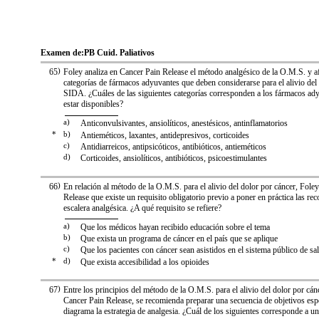
Examen de:
PB Cuid. Paliativos
65
)
Foley analiza en Cancer Pain Release el método analgésico de la O.M.S. y a
categorías de fármacos adyuvantes que deben considerarse para el alivio del
SIDA. ¿Cuáles de las siguientes categorías corresponden a los fármacos ad
estar disponibles?
a)
Anticonvulsivantes, ansiolíticos, anestésicos, antinflamatorios
*
b)
Antieméticos, laxantes, antidepresivos, corticoides
c)
Antidiarreicos, antipsicóticos, antibióticos, antieméticos
d)
Corticoides, ansiolíticos, antibióticos, psicoestimulantes
66
)
En relación al método de la O.M.S. para el alivio del dolor por cáncer, Foley
Release que existe un requisito obligatorio previo a poner en práctica las r
escalera analgésica. ¿A qué requisito se refiere?
a)
Que los médicos hayan recibido educación sobre el tema
b)
Que exista un programa de cáncer en el país que se aplique
c)
Que los pacientes con cáncer sean asistidos en el sistema público de sa
*
d)
Que exista accesibilidad a los opioides
67
)
Entre los principios del método de la O.M.S. para el alivio del dolor por cán
Cancer Pain Release, se recomienda preparar una secuencia de objetivos esp
diagrama la estrategia de analgesia. ¿Cuál de los siguientes corresponde a u