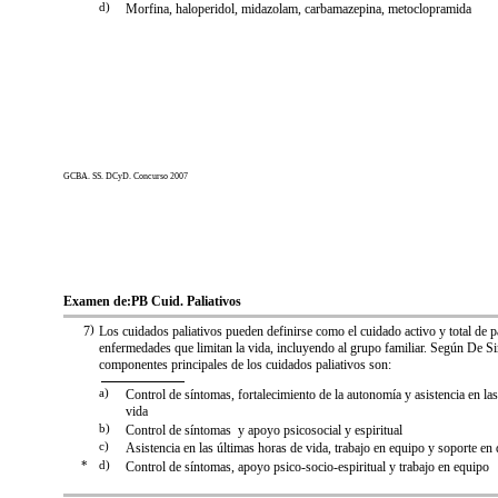
d)
Morfina, haloperidol, midazolam, carbamazepina, metoclopramida
GCBA. SS. DCyD. Concurso 2007
Examen de:
PB Cuid. Paliativos
7
)
Los cuidados paliativos pueden definirse como el cuidado activo y total de p
enfermedades que limitan la vida, incluyendo al grupo familiar. Según De S
componentes principales de los cuidados paliativos son:
a)
Control de síntomas, fortalecimiento de la autonomía y asistencia en la
vida
b)
Control de síntomas y apoyo psicosocial y espiritual
c)
Asistencia en las últimas horas de vida, trabajo en equipo y soporte en
*
d)
Control de síntomas, apoyo psico-socio-espiritual y trabajo en equipo