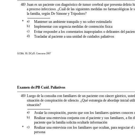
48
)
Juan es un paciente con diagnóstico de tumor cerebral que presenta delirio h
a proceso infeccioso. ¿Cuál de las siguientes medidas no farmacológicas le s
la familia, según De Simone y Tripodoro?
*
a)
Mantener un ambiente tranquilo y no sobre estimularlo
b)
Implementar con urgencia medidas de contención física
c)
Evitar responder a los comentarios inapropiados o delirantes del pacien
d)
Trasladar al paciente a una unidad de cuidados paliativos
GCBA. SS. DCyD. Concurso 2007
Examen de:
PB Cuid. Paliativos
49
)
Luego de la consulta con familiares de un paciente con cáncer gástrico, uste
situación de conspiración de silencio. ¿Qué estrategia de abordaje inicial utili
situación?
a)
Avalar la conspiración, puesto que son los familiares quienes conocen 
b)
Realizar una entrevista conjunta con el paciente y sus familiares, a fin de
paciente que la familia solicita ocultarle información
*
c)
Realizar una entrevista con los familiares que ocultan, para negociar el 
persona