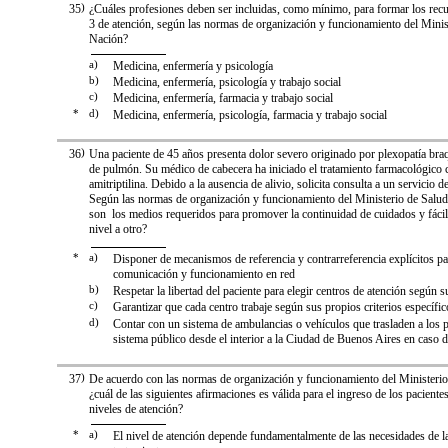
35
)
¿Cuáles profesiones deben ser incluidas, como mínimo, para formar los rec
3 de atención, según las normas de organización y funcionamiento del Minis
Nación?
a)
Medicina, enfermería y psicología
b)
Medicina, enfermería, psicología y trabajo social
c)
Medicina, enfermería, farmacia y trabajo social
*
d)
Medicina, enfermería, psicología, farmacia y trabajo social
36
)
Una paciente de 45 años presenta dolor severo originado por plexopatía braq
de pulmón. Su médico de cabecera ha iniciado el tratamiento farmacológico 
amitriptilina. Debido a la ausencia de alivio, solicita consulta a un servicio d
Según las normas de organización y funcionamiento del Ministerio de Salud
son los medios requeridos para promover la continuidad de cuidados y fácil
nivel a otro?
*
a)
Disponer de mecanismos de referencia y contrarreferencia explícitos p
comunicación y funcionamiento en red
b)
Respetar la libertad del paciente para elegir centros de atención según s
c)
Garantizar que cada centro trabaje según sus propios criterios específic
d)
Contar con un sistema de ambulancias o vehículos que trasladen a los p
sistema público desde el interior a la Ciudad de Buenos Aires en caso 
37
)
De acuerdo con las normas de organización y funcionamiento del Ministerio
¿cuál de las siguientes afirmaciones es válida para el ingreso de los pacientes
niveles de atención?
*
a)
El nivel de atención depende fundamentalmente de las necesidades de l