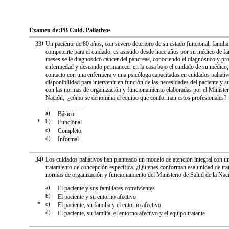
Examen de:
PB Cuid. Paliativos
33
)
Un paciente de 80 años, con severo deterioro de su estado funcional, famili
competente para el cuidado, es asistido desde hace años por su médico de fa
meses se le diagnosticó cáncer del páncreas, conociendo el diagnóstico y pr
enfermedad y deseando permanecer en la casa bajo el cuidado de su médico, 
contacto con una enfermera y una psicóloga capacitadas en cuidados paliati
disponibilidad para intervenir en función de las necesidades del paciente y s
con las normas de organización y funcionamiento elaboradas por el Minister
Nación, ¿cómo se denomina el equipo que conforman estos profesionales?
a)
Básico
*
b)
Funcional
c)
Completo
d)
Informal
34
)
Los cuidados paliativos han planteado un modelo de atención integral con u
tratamiento de concepción específica. ¿Quiénes conforman esa unidad de tra
normas de organización y funcionamiento del Ministerio de Salud de la Nac
a)
El paciente y sus familiares convivientes
b)
El paciente y su entorno afectivo
*
c)
El paciente, su familia y el entorno afectivo
d)
El paciente, su familia, el entorno afectivo y el equipo tratante