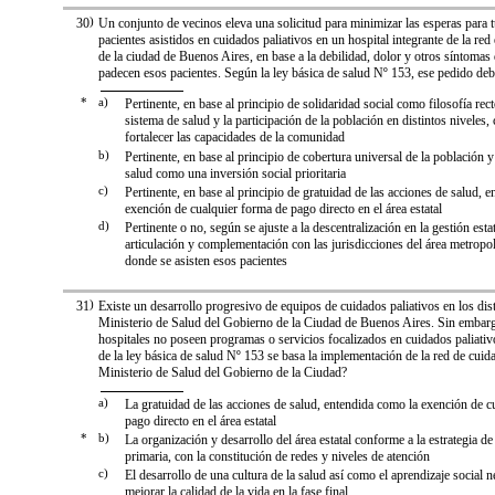
30
)
Un conjunto de vecinos eleva una solicitud para minimizar las esperas para 
pacientes asistidos en cuidados paliativos en un hospital integrante de la red 
de la ciudad de Buenos Aires, en base a la debilidad, dolor y otros síntomas
padecen esos pacientes. Según la ley básica de salud Nº 153, ese pedido deb
*
a)
Pertinente, en base al principio de solidaridad social como filosofía rect
sistema de salud y la participación de la población en distintos niveles
fortalecer las capacidades de la comunidad
b)
Pertinente, en base al principio de cobertura universal de la población 
salud como una inversión social prioritaria
c)
Pertinente, en base al principio de gratuidad de las acciones de salud, 
exención de cualquier forma de pago directo en el área estatal
d)
Pertinente o no, según se ajuste a la descentralización en la gestión estat
articulación y complementación con las jurisdicciones del área metropol
donde se asisten esos pacientes
31
)
Existe un desarrollo progresivo de equipos de cuidados paliativos en los dist
Ministerio de Salud del Gobierno de la Ciudad de Buenos Aires. Sin emba
hospitales no poseen programas o servicios focalizados en cuidados paliativ
de la ley básica de salud Nº 153 se basa la implementación de la red de cuida
Ministerio de Salud del Gobierno de la Ciudad?
a)
La gratuidad de las acciones de salud, entendida como la exención de c
pago directo en el área estatal
*
b)
La organización y desarrollo del área estatal conforme a la estrategia de
primaria, con la constitución de redes y niveles de atención
c)
El desarrollo de una cultura de la salud así como el aprendizaje social n
mejorar la calidad de la vida en la fase final