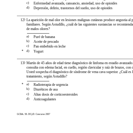
c)
Enfermedad avanzada, cansancio, ansiedad, uso de opioides
d)
Depresión, delirio, trastornos del sueño, uso de opioides
12
)
La aparición de mal olor en lesiones malignas cutáneas produce angustia al p
familiares. Según Astudillo, ¿cuál de las siguientes sustancias se recomienda 
de malos olores?
a)
Puré de banana
b)
Aceite de pescado
c)
Pan embebido en leche
*
d)
Yogurt
13
)
Martín de 45 años de edad tiene diagnóstico de linfoma en estadío avanzado.
consulta con edema facial, en cuello, región clavicular y raíz de brazos, con 
Usted sospecha el diagnóstico de síndrome de vena cava superior. ¿Cuál es l
tratamiento, según Astudillo?
*
a)
Radioterapia de urgencia
b)
Diuréticos de asa
c)
Altas dosis de corticoesteroides
d)
Anticoagulantes
GCBA. SS. DCyD. Concurso 2007