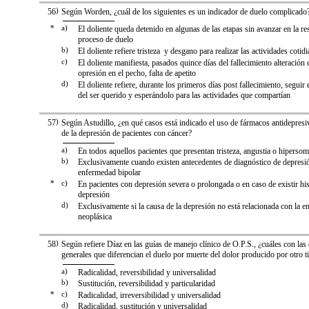
56
)
Según Worden, ¿cuál de los siguientes es un indicador de duelo complicado
*
a)
El doliente queda detenido en algunas de las etapas sin avanzar en la re
proceso de duelo
b)
El doliente refiere tristeza y desgano para realizar las actividades cotid
c)
El doliente manifiesta, pasados quince días del fallecimiento alteración 
opresión en el pecho, falta de apetito
d)
El doliente refiere, durante los primeros días post fallecimiento, segui
del ser querido y esperándolo para las actividades que compartían
57
)
Según Astudillo, ¿en qué casos está indicado el uso de fármacos antidepresiv
de la depresión de pacientes con cáncer?
a)
En todos aquellos pacientes que presentan tristeza, angustia o hipersom
b)
Exclusivamente cuando existen antecedentes de diagnóstico de depresió
enfermedad bipolar
*
c)
En pacientes con depresión severa o prolongada o en caso de existir his
depresión
d)
Exclusivamente si la causa de la depresión no está relacionada con la 
neoplásica
58
)
Según refiere Díaz en las guías de manejo clínico de O.P.S., ¿cuáles con las c
generales que diferencian el duelo por muerte del dolor producido por otro t
a)
Radicalidad, reversibilidad y universalidad
b)
Sustitución, reversibilidad y particularidad
*
c)
Radicalidad, irreversibilidad y universalidad
d)
Radicalidad, sustitución y universalidad