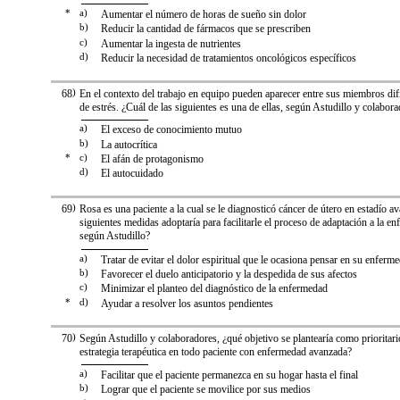
*
a)
Aumentar el número de horas de sueño sin dolor
b)
Reducir la cantidad de fármacos que se prescriben
c)
Aumentar la ingesta de nutrientes
d)
Reducir la necesidad de tratamientos oncológicos específicos
68
)
En el contexto del trabajo en equipo pueden aparecer entre sus miembros dif
de estrés. ¿Cuál de las siguientes es una de ellas, según Astudillo y colabor
a)
El exceso de conocimiento mutuo
b)
La autocrítica
*
c)
El afán de protagonismo
d)
El autocuidado
69
)
Rosa es una paciente a la cual se le diagnosticó cáncer de útero en estadío a
siguientes medidas adoptaría para facilitarle el proceso de adaptación a la e
según Astudillo?
a)
Tratar de evitar el dolor espiritual que le ocasiona pensar en su enferm
b)
Favorecer el duelo anticipatorio y la despedida de sus afectos
c)
Minimizar el planteo del diagnóstico de la enfermedad
*
d)
Ayudar a resolver los asuntos pendientes
70
)
Según Astudillo y colaboradores, ¿qué objetivo se plantearía como prioritari
estrategia terapéutica en todo paciente con enfermedad avanzada?
a)
Facilitar que el paciente permanezca en su hogar hasta el final
b)
Lograr que el paciente se movilice por sus medios