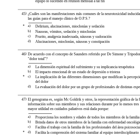
equipo lo sucedido en reunión mensual a tal fin
45
)
¿Cuáles son las manifestaciones más comunes de la neurotoxicidad inducida
las guías para el manejo clínico de O.P.S.?
*
a)
Delirium, alucinaciones, mioclonías y sedación
b)
Nauseas, vómitos, sedación y mioclonías
c)
Prurito, analgesia inadecuada, náuseas y sudoración
d)
Alucinaciones, mioclonías, náuseas y constipación
46
)
De acuerdo con el concepto de Saunders referido por De Simone y Tripodor
"dolor total"?
a)
La dimensión espiritual del sufrimiento y su implicancia terapéutica
b)
El impacto emocional de un estado de depresión o tristeza
*
c)
La implicación de las diferentes dimensiones que modifican la percepc
del dolor
d)
La evaluación del dolor por un grupo de profesionales de distintas espe
47
)
El genograma es, según Mc Goldrik y otros, la representación gráfica de la f
información sobre sus miembros y sus relaciones durante por lo menos tres
mayor utilidad en cuidados paliativos está dada porque:
a)
Proporciona los nombres y edades de todos los miembros de la familia
b)
Brinda datos de otros miembros de la familia con enfermedad oncológi
c)
Facilita el trabajo con la familia de los profesionales del área psicosocia
*
d)
Facilita la comprensión del sistema familiar al equipo interdisciplinario