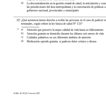
d)
La descentralización en la gestión estatal de salud, la articulación y c
las jurisdicciones del área metropolitana y la concertación de políticas s
gobiernos nacional, provinciales y municipales
32
)
¿Qué asistencia tienen derecho a recibir las personas en el caso de padecer
terminales, según refiere la ley básica de salud Nº 153?
*
a)
Atención que preserve la mejor calidad de vida hasta su fallecimiento
b)
Atención gratuita en domicilio durante los últimos seis meses de vida
c)
Cuidados paliativos en sus diferentes ámbitos de atención
d)
Medicación opioide gratuita si padecen dolor crónico o disnea
GCBA. SS. DCyD. Concurso 2007