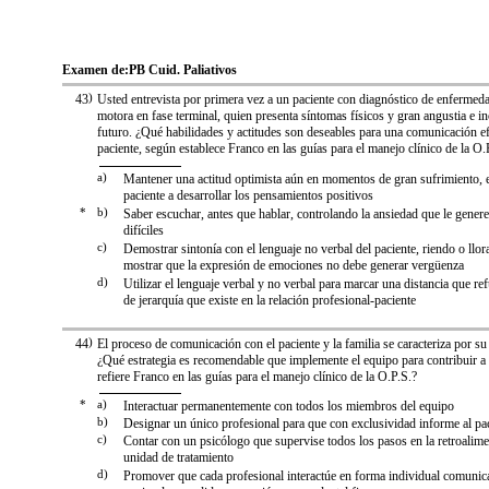
Examen de:
PB Cuid. Paliativos
43
)
Usted entrevista por primera vez a un paciente con diagnóstico de enfermed
motora en fase terminal, quien presenta síntomas físicos y gran angustia e i
futuro. ¿Qué habilidades y actitudes son deseables para una comunicación ef
paciente, según establece Franco en las guías para el manejo clínico de la O.
a)
Mantener una actitud optimista aún en momentos de gran sufrimiento, 
paciente a desarrollar los pensamientos positivos
*
b)
Saber escuchar, antes que hablar, controlando la ansiedad que le genere
difíciles
c)
Demostrar sintonía con el lenguaje no verbal del paciente, riendo o llor
mostrar que la expresión de emociones no debe generar vergüenza
d)
Utilizar el lenguaje verbal y no verbal para marcar una distancia que ref
de jerarquía que existe en la relación profesional-paciente
44
)
El proceso de comunicación con el paciente y la familia se caracteriza por s
¿Qué estrategia es recomendable que implemente el equipo para contribuir a
refiere Franco en las guías para el manejo clínico de la O.P.S.?
*
a)
Interactuar permanentemente con todos los miembros del equipo
b)
Designar un único profesional para que con exclusividad informe al pac
c)
Contar con un psicólogo que supervise todos los pasos en la retroalime
unidad de tratamiento
d)
Promover que cada profesional interactúe en forma individual comunica