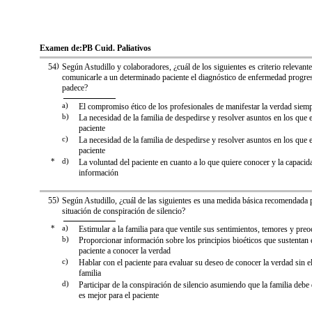
Examen de:
PB Cuid. Paliativos
54
)
Según Astudillo y colaboradores, ¿cuál de los siguientes es criterio relevante
comunicarle a un determinado paciente el diagnóstico de enfermedad progres
padece?
a)
El compromiso ético de los profesionales de manifestar la verdad siem
b)
La necesidad de la familia de despedirse y resolver asuntos en los que 
paciente
c)
La necesidad de la familia de despedirse y resolver asuntos en los que 
paciente
*
d)
La voluntad del paciente en cuanto a lo que quiere conocer y la capacida
información
55
)
Según Astudillo, ¿cuál de las siguientes es una medida básica recomendada 
situación de conspiración de silencio?
*
a)
Estimular a la familia para que ventile sus sentimientos, temores y pre
b)
Proporcionar información sobre los principios bioéticos que sustentan 
paciente a conocer la verdad
c)
Hablar con el paciente para evaluar su deseo de conocer la verdad sin e
familia
d)
Participar de la conspiración de silencio asumiendo que la familia debe
es mejor para el paciente