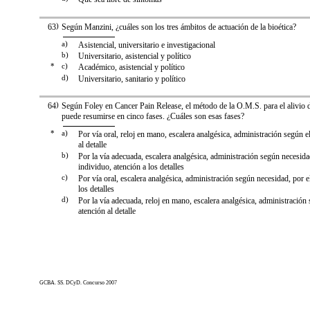
63
)
Según Manzini, ¿cuáles son los tres ámbitos de actuación de la bioética?
a)
Asistencial, universitario e investigacional
b)
Universitario, asistencial y político
*
c)
Académico, asistencial y político
d)
Universitario, sanitario y político
64
)
Según Foley en Cancer Pain Release, el método de la O.M.S. para el alivio d
puede resumirse en cinco fases. ¿Cuáles son esas fases?
*
a)
Por vía oral, reloj en mano, escalera analgésica, administración según el
al detalle
b)
Por la vía adecuada, escalera analgésica, administración según necesida
individuo, atención a los detalles
c)
Por vía oral, escalera analgésica, administración según necesidad, por el
los detalles
d)
Por la vía adecuada, reloj en mano, escalera analgésica, administración
atención al detalle
GCBA. SS. DCyD. Concurso 2007