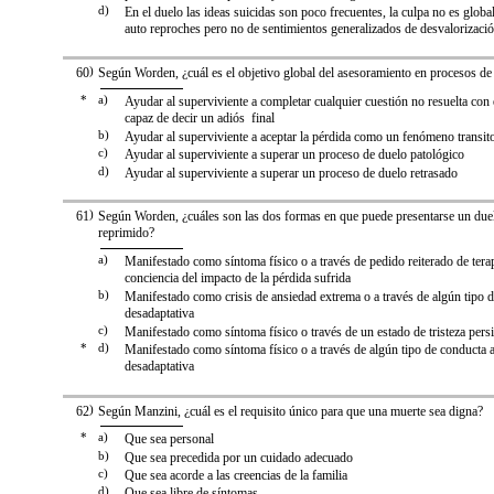
d)
En el duelo las ideas suicidas son poco frecuentes, la culpa no es globa
auto reproches pero no de sentimientos generalizados de desvalorizaci
60
)
Según Worden, ¿cuál es el objetivo global del asesoramiento en procesos de
*
a)
Ayudar al superviviente a completar cualquier cuestión no resuelta con e
capaz de decir un adiós final
b)
Ayudar al superviviente a aceptar la pérdida como un fenómeno transit
c)
Ayudar al superviviente a superar un proceso de duelo patológico
d)
Ayudar al superviviente a superar un proceso de duelo retrasado
61
)
Según Worden, ¿cuáles son las dos formas en que puede presentarse un du
reprimido?
a)
Manifestado como síntoma físico o a través de pedido reiterado de terap
conciencia del impacto de la pérdida sufrida
b)
Manifestado como crisis de ansiedad extrema o a través de algún tipo 
desadaptativa
c)
Manifestado como síntoma físico o través de un estado de tristeza persi
*
d)
Manifestado como síntoma físico o a través de algún tipo de conducta 
desadaptativa
62
)
Según Manzini, ¿cuál es el requisito único para que una muerte sea digna?
*
a)
Que sea personal
b)
Que sea precedida por un cuidado adecuado
c)
Que sea acorde a las creencias de la familia
d)
Que sea libre de síntomas