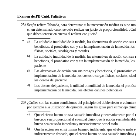
Examen de:
PB Cuid. Paliativos
25
)
Según refiere Taboada, para determinar si la intervención médica es o no mo
en un determinado caso, se debe realizar un juicio de proporcionalidad. ¿Cu
que deben tenerse en cuenta al realizar ese juicio?
*
a)
La utilidad o inutilidad de la medida, las alternativas de acción con sus 
beneficios, el pronóstico con y sin la implementación de la medida, los
físicas, sociales, sicológicas y morales
b)
La utilidad o inutilidad de la medida, las alternativas de acción con sus 
beneficios, el pronóstico con y sin la implementación de la medida, los
paciente
c)
Las alternativas de acción con sus riesgos y beneficios, el pronóstico co
implementación de la medida, los costos o cargas físicas, sociales, sico
los deseos del paciente
d)
Los deseos del paciente, la utilidad o inutilidad de la medida, el pronóst
implementación de la medida, los efectos dañinos potenciales
26
)
¿Cuáles son las cuatro condiciones del principio del doble efecto o voluntario
por ejemplo a la utilización de opioides, según las guías para el manejo clín
a)
Que el efecto bueno no sea causado inmediata y necesariamente por el 
buscado sea proporcional al eventual daño, que la acción sea intolerable
bueno sea causado inmediata y necesariamente por el malo
b)
Que la acción sea en sí misma buena o indiferente, que el efecto malo se
indirectamente deseado, que el efecto bueno no sea causado inmediata 