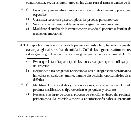
comunicación, según refiere Franco en las guías para el manejo clínico de la
*
a)
Investigar y personalizar para la identificación de síntomas y preocup
específico
b)
Garantizar la certeza para completar las pruebas psicométricas
c)
Servir como nexo entre diferentes estrategias de comunicación
d)
Modificar el rumbo de la comunicación cuando el paciente o familiar da
afectación emocional
42
)
Aunque la comunicación con cada paciente es particular y tiene su propia di
estrategias globales resultan de utilidad. ¿Cuál de las siguientes afirmacione
estrategias, según Franco refiere en las guías para el manejo clínico de O.P.S
a)
Evitar que la familia participe de las entrevistas para que no influya po
del enfermo
b)
Responder a las preguntas relacionadas con el diagnóstico o pronóstic
inmediata en cualquier ámbito, para no desperdiciar oportunidades de a
difíciles
*
c)
Identificar las necesidades y preocupaciones, así como evaluar el estad
paciente clarificando el tipo de defensas psíquicas y recursos
d)
Respetar a lo largo de todo el proceso de atención el deseo del paciente
primera consulta, referido a recibir o no información sobre su pronósti
GCBA. SS. DCyD. Concurso 2007