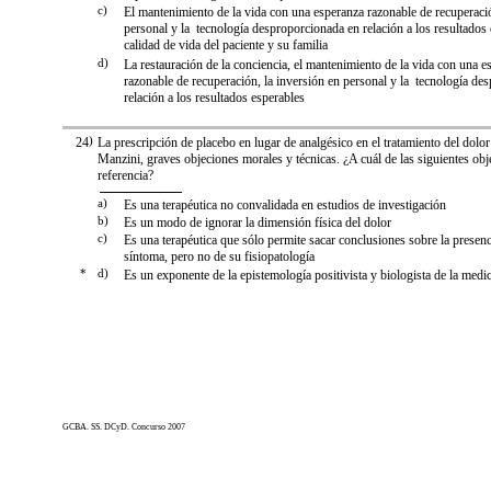
c)
El mantenimiento de la vida con una esperanza razonable de recuperació
personal y la tecnología desproporcionada en relación a los resultados 
calidad de vida del paciente y su familia
d)
La restauración de la conciencia, el mantenimiento de la vida con una e
razonable de recuperación, la inversión en personal y la tecnología de
relación a los resultados esperables
24
)
La prescripción de placebo en lugar de analgésico en el tratamiento del dolor
Manzini, graves objeciones morales y técnicas. ¿A cuál de las siguientes ob
referencia?
a)
Es una terapéutica no convalidada en estudios de investigación
b)
Es un modo de ignorar la dimensión física del dolor
c)
Es una terapéutica que sólo permite sacar conclusiones sobre la presenc
síntoma, pero no de su fisiopatología
*
d)
Es un exponente de la epistemología positivista y biologista de la medi
GCBA. SS. DCyD. Concurso 2007