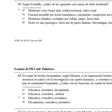
19
)
Según Astudillo, ¿cuáles de las siguientes son causas de dolor incidental?
*
a)
Metástasis ósea, fisura anal, cefalea tensional, cólico renal
b)
Fractura inestable por lesión metastásica, osteoartritis, compresión nervi
c)
Metástasis hepática, esofagitis por reflujo, angor, fisura anal
d)
Dolor en sitio quirúrgico, infección de partes blandas, fibromialgia, obs
GCBA. SS. DCyD. Concurso 2007
Examen de:
PB Cuid. Paliativos
20
)
El comité de bioética hospitalario, según Manzini, es la organización bioética
asistencia en salud y de la investigación con sujetos humanos, y constituye 
para la comunidad hospitalaria. ¿Cuáles con las funciones de comité de bioét
a)
Educativa, normativa, disciplinaria
b)
Educativa, consultiva , arbitral
*
c)
Educativa, consultiva, normativa
d)
Disciplinaria, consultiva, normativa
)