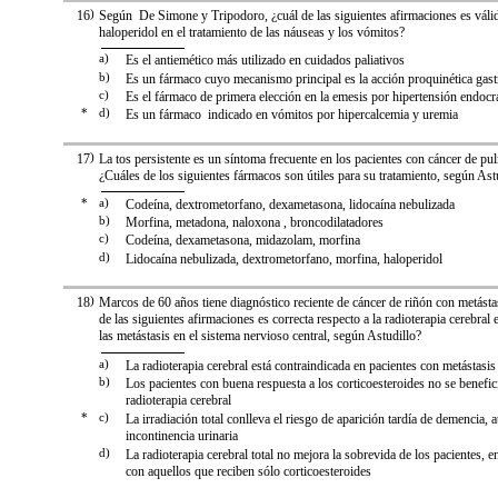
16
)
Según De Simone y Tripodoro, ¿cuál de las siguientes afirmaciones es válid
haloperidol en el tratamiento de las náuseas y los vómitos?
a)
Es el antiemético más utilizado en cuidados paliativos
b)
Es un fármaco cuyo mecanismo principal es la acción proquinética gas
c)
Es el fármaco de primera elección en la emesis por hipertensión endoc
*
d)
Es un fármaco indicado en vómitos por hipercalcemia y uremia
17
)
La tos persistente es un síntoma frecuente en los pacientes con cáncer de
¿Cuáles de los siguientes fármacos son útiles para su tratamiento, según Ast
*
a)
Codeína, dextrometorfano, dexametasona, lidocaína nebulizada
b)
Morfina, metadona, naloxona , broncodilatadores
c)
Codeína, dexametasona, midazolam, morfina
d)
Lidocaína nebulizada, dextrometorfano, morfina, haloperidol
18
)
Marcos de 60 años tiene diagnóstico reciente de cáncer de riñón con metásta
de las siguientes afirmaciones es correcta respecto a la radioterapia cerebral 
las metástasis en el sistema nervioso central, según Astudillo?
a)
La radioterapia cerebral está contraindicada en pacientes con metástasis
b)
Los pacientes con buena respuesta a los corticoesteroides no se benefic
radioterapia cerebral
*
c)
La irradiación total conlleva el riesgo de aparición tardía de demencia, a
incontinencia urinaria
d)
La radioterapia cerebral total no mejora la sobrevida de los pacientes, 
con aquellos que reciben sólo corticoesteroides