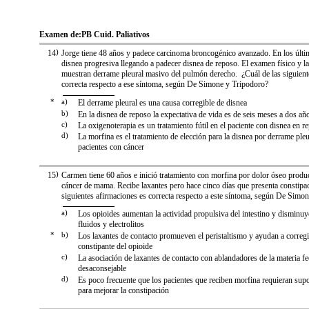
Examen de:
PB Cuid. Paliativos
14
)
Jorge tiene 48 años y padece carcinoma broncogénico avanzado. En los últim
disnea progresiva llegando a padecer disnea de reposo. El examen físico y la
muestran derrame pleural masivo del pulmón derecho. ¿Cuál de las siguient
correcta respecto a ese síntoma, según De Simone y Tripodoro?
*
a)
El derrame pleural es una causa corregible de disnea
b)
En la disnea de reposo la expectativa de vida es de seis meses a dos añ
c)
La oxigenoterapia es un tratamiento fútil en el paciente con disnea en r
d)
La morfina es el tratamiento de elección para la disnea por derrame pleu
pacientes con cáncer
15
)
Carmen tiene 60 años e inició tratamiento con morfina por dolor óseo produ
cáncer de mama. Recibe laxantes pero hace cinco días que presenta constipac
siguientes afirmaciones es correcta respecto a este síntoma, según De Simo
a)
Los opioides aumentan la actividad propulsiva del intestino y disminuy
fluidos y electrolitos
*
b)
Los laxantes de contacto promueven el peristaltismo y ayudan a corregir
constipante del opioide
c)
La asociación de laxantes de contacto con ablandadores de la materia fe
desaconsejable
d)
Es poco frecuente que los pacientes que reciben morfina requieran sup
para mejorar la constipación