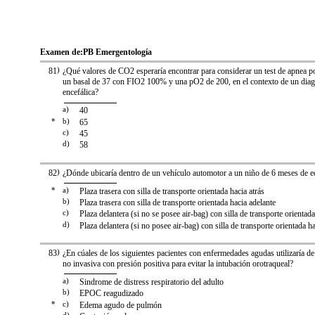
Examen de:
PB Emergentología
81
)
¿Qué valores de CO2 esperaría encontrar para considerar un test de apnea po
un basal de 37 con FIO2 100% y una pO2 de 200, en el contexto de un diag
encefálica?
a)
40
*
b)
65
c)
45
d)
58
82
)
¿Dónde ubicaría dentro de un vehículo automotor a un niño de 6 meses de 
*
a)
Plaza trasera con silla de transporte orientada hacia atrás
b)
Plaza trasera con silla de transporte orientada hacia adelante
c)
Plaza delantera (si no se posee air-bag) con silla de transporte orientada
d)
Plaza delantera (si no posee air-bag) con silla de transporte orientada h
83
)
¿En cúales de los siguientes pacientes con enfermedades agudas utilizaría de
no invasiva con presión positiva para evitar la intubación orotraqueal?
a)
Sindrome de distress respiratorio del adulto
b)
EPOC reagudizado
*
c)
Edema agudo de pulmón