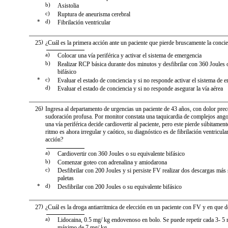
b)
Asistolia
c)
Ruptura de aneurisma cerebral
*
d)
Fibrilación ventricular
25
)
¿Cuál es la primera acción ante un paciente que pierde bruscamente la conci
a)
Colocar una vía periférica y activar el sistema de emergencia
b)
Realizar RCP básica durante dos minutos y desfibrilar con 360 Joules 
bifásico
*
c)
Evaluar el estado de conciencia y si no responde activar el sistema de 
d)
Evaluar el estado de conciencia y si no responde asegurar la vía aérea
26
)
Ingresa al departamento de urgencias un paciente de 43 años, con dolor prec
sudoración profusa. Por monitor constata una taquicardia de complejos ang
una vía periférica decide cardiovertir al paciente, pero este pierde súbitament
ritmo es ahora irregular y caótico, su diagnóstico es de fibrilación ventricular
acción?
a)
Cardiovertir con 360 Joules o su equivalente bifásico
b)
Comenzar goteo con adrenalina y amiodarona
c)
Desfibrilar con 200 Joules y si persiste FV realizar dos descargas más s
paletas
*
d)
Desfibrilar con 200 Joules o su equivalente bifásico
27
)
¿Cuál es la droga antiarritmica de elección en un paciente con FV y en que d
a)
Lidocaina, 0.5 mg/ kg endovenoso en bolo. Se puede repetir cada 3- 5 
máximo de 7 mg/ kg