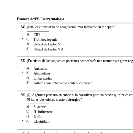
Examen de:
PB Emergentología
54
)
¿Cuál es el trastorno de coagulación más frecuente en la sepsis?
a)
CID
*
b)
Trombocitopenia
c)
Déficit de Factor V
d)
Déficit de Factor VII
55
)
¿En cúales de los siguientes pacientes sospecharía una neumonía a gram neg
a)
Ancianos
*
b)
Alcohólicos
c)
Embarazadas
d)
Adultos con tratamiento antibiótico previo
56
)
¿Qué gérmen pensaría en cubrir si lo consultan por una herida quirúrgica co
48 horas posteriores al acto quirúrgico?
a)
S. aureus
b)
H. Influenzae
c)
E. Coli
*
d)
Clostridium
)