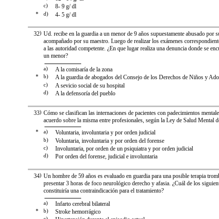
c)
8- 9 g/ dl
*
d)
4- 5 g/ dl
32
)
Ud. recibe en la guardia a un menor de 9 años supuestamente abusado por s
acompañado por su maestro. Luego de realizar los exámenes correspondient
a las autoridad competente. ¿En que lugar realiza una denuncia donde se e
un menor?
a)
A la comisaría de la zona
*
b)
A la guardia de abogados del Consejo de los Derechos de Niños y Ado
c)
A sevicio social de su hospital
d)
A la defensoría del pueblo
33
)
Cómo se clasifican las internaciones de pacientes con padecimientos mental
acuerdo sobre la misma entre profesionales, según la Ley de Salud Mental
*
a)
Voluntaria, involuntaria y por orden judicial
b)
Voluntaria, involuntaria y por orden del forense
c)
Involuntaria, por orden de un psiquiatra y por orden judicial
d)
Por orden del forense, judicial e involuntaria
34
)
Un hombre de 59 años es evaluado en guardia para una posible terapia tromb
presentar 3 horas de foco neurológico derecho y afasia. ¿Cuál de los siguien
constituiría una contraindicación para el tratamiento?
a)
Infarto cerebral bilateral
*
b)
Stroke hemorrágico
c)