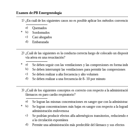
Examen de:
PB Emergentología
1
)
¿En cuál de los siguientes casos no es posible aplicar los métodos convencio
a)
Quemados
*
b)
Sordomudos
c)
Casi ahogados
d)
Embarazada
2
)
¿Cuál de las siguientes es la conducta correcta luego de colocado un disposi
vía aérea en una resucitación?
*
a)
Se deben seguir con las ventilaciones y las compresiones en forma ind
b)
Se deben interrumpir las ventilaciones para permitir las compresiones
c)
Se deben realizar a alta frecuencia y alto volumen
d)
Se deben realizar a una frecuencia de 8- 10 por minuto
3
)
¿Cuál de los siguientes conceptos es correcto con respecto a la administraci
fármacos en paro cardio respiratorio?
a)
Se logran las mismas concentraciones en sangre que con la administra
*
b)
Se logran concentraciones más bajas en sangre con respecto a la lograd
administración endovenosa
c)
Se podrían producir efectos alfa adrenérgicos transitorios, reduciendo e
a la circulación espontánea
d)
Permite una administración más predecible del fármaco y sus efectos