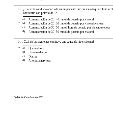
13
)
¿Cuál es la conducta adecuada en un paciente que presenta taquiarritmia vent
laboratorio con potasio de 3?
a)
Administración de 20- 40 mmol de potasio por vía oral
*
b)
Administración de 20- 30 mmol de potasio por vía endovenosa
c)
Administración de 30- 50 mmol/ hora de potasio por vía endovenosa
d)
Administración de 30- 50 mmol de potasio por vía oral
14
)
¿Cuál de las siguientes contituye una causa de hiperkalemia?
*
a)
Quemaduras
b)
Hipotiroidismo
c)
Diarrea
d)
Anorexia nerviosa
GCBA. SS. DCyD. Concurso 2007