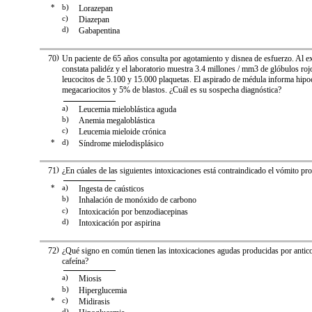
*
b)
Lorazepan
c)
Diazepan
d)
Gabapentina
70
)
Un paciente de 65 años consulta por agotamiento y disnea de esfuerzo. Al e
constata palidéz y el laboratorio muestra 3.4 millones / mm3 de glóbulos roj
leucocitos de 5.100 y 15.000 plaquetas. El aspirado de médula informa hipo
megacariocitos y 5% de blastos. ¿Cuál es su sospecha diagnóstica?
a)
Leucemia mieloblástica aguda
b)
Anemia megaloblástica
c)
Leucemia mieloide crónica
*
d)
Síndrome mielodisplásico
71
)
¿En cúales de las siguientes intoxicaciones está contraindicado el vómito p
*
a)
Ingesta de caústicos
b)
Inhalación de monóxido de carbono
c)
Intoxicación por benzodiacepinas
d)
Intoxicación por aspirina
72
)
¿Qué signo en común tienen las intoxicaciones agudas producidas por antico
cafeína?
a)
Miosis
b)
Hiperglucemia
*
c)
Midirasis
d)