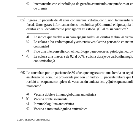
d)
lnterconsulta con el nefrólogo de guardia asumiendo que puede estar c
de uremia
65
)
Ingresa un paciente de 70 años con mareos, cefalea, confusión, taquicardia 
facial. Unos gases informan acidosis metabólica, pO2 normal e hipocapnia. 
estufas en su departamento pero ignora su estado. ¿Cúal es su conducta?
a)
Le indica que vuelva a su casa apague todas las estufas y abra las vent
b)
Le coloca tubo endotraqueal y asistencia ventilatoria pensando en neum
comunidad
c)
Pide una interconsulta con el neurólogo para descartar patología neurol
*
d)
Le coloca una máscara de 02 al 50%, solicita dosaje de carboxihemoglo
con toxicología
66
)
Le consultan por un paciente de 30 años que ingresa con una herida en regió
antebrazo de 3 cm, fué provocada por con un vidrio. El paciente refiere que
recibió un esquema completo de vacunación antitetánica. ¿Qué esquema indic
momento?
a)
Vacuna doble e inmunoglobulina antitetánica
*
b)
Vacuna doble solamente
c)
Inmunoblogulina antitetánica
d)
Vacuna e inmunoblogulina antitetánica
GCBA. SS. DCyD. Concurso 2007