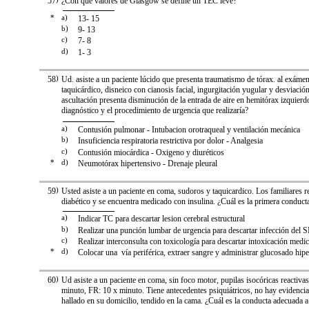
57
¿Con qué valores de Glasgow se define un TEC leve?
*
a)
13- 15
b)
9- 13
c)
7- 8
d)
1- 3
58
)
Ud. asiste a un paciente lúcido que presenta traumatismo de tórax. al exámen
taquicárdico, disneico con cianosis facial, ingurgitación yugular y desviación
ascultación presenta disminución de la entrada de aire en hemitórax izquierdo
diagnóstico y el procedimiento de urgencia que realizaría?
a)
Contusión pulmonar - Intubacion orotraqueal y ventilación mecánica
b)
Insuficiencia respiratoria restrictiva por dolor - Analgesia
c)
Contusión miocárdica - Oxigeno y diuréticos
*
d)
Neumotórax hipertensivo - Drenaje pleural
59
)
Usted asiste a un paciente en coma, sudoros y taquicardico. Los familiares r
diabético y se encuentra medicado con insulina. ¿Cuál es la primera conduct
a)
Indicar TC para descartar lesion cerebral estructural
b)
Realizar una punción lumbar de urgencia para descartar infección del
c)
Realizar interconsulta con toxicología para descartar intoxicación med
*
d)
Colocar una vía periférica, extraer sangre y administrar glucosado hipe
60
)
Ud asiste a un paciente en coma, sin foco motor, pupilas isocóricas reactiva
minuto, FR: 10 x minuto. Tiene antecedentes psiquiátricos, no hay evidenci
hallado en su domicilio, tendido en la cama. ¿Cuál es la conducta adecuada a