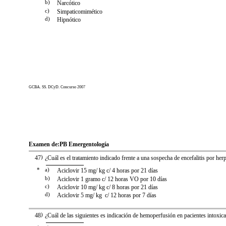
b)
Narcótico
c)
Simpaticomimético
d)
Hipnótico
GCBA. SS. DCyD. Concurso 2007
Examen de:
PB Emergentología
47
)
¿Cuál es el tratamiento indicado frente a una sospecha de encefalitis por her
*
a)
Aciclovir 15 mg/ kg c/ 4 horas por 21 días
b)
Aciclovir 1 gramo c/ 12 horas VO por 10 días
c)
Aciclovir 10 mg/ kg c/ 8 horas por 21 días
d)
Aciclovir 5 mg/ kg c/ 12 horas por 7 días
48
)
¿Cuál de las siguientes es indicación de hemoperfusión en pacientes intoxic