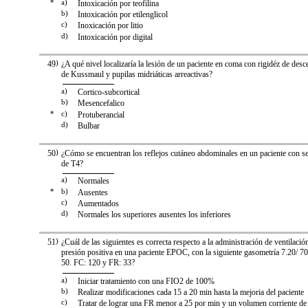
*
a)
Intoxicación por teofilina
b)
Intoxicación por etilenglicol
c)
Inoxicación por litio
d)
Intoxicación por digital
49
)
¿A qué nivel localizaría la lesión de un paciente en coma con rigidéz de desc
de Kussmaul y pupilas midriáticas arreactivas?
a)
Cortico-subcortical
b)
Mesencefalico
*
c)
Protuberancial
d)
Bulbar
50
)
¿Cómo se encuentran los reflejos cutáneo abdominales en un paciente con se
de T4?
a)
Normales
*
b)
Ausentes
c)
Aumentados
d)
Normales los superiores ausentes los inferiores
51
)
¿Cuál de las siguientes es correcta respecto a la administración de ventilació
presión positiva en una paciente EPOC, con la siguiente gasometría 7.20/ 7
50. FC: 120 y FR: 33?
a)
Iniciar tratamiento con una FIO2 de 100%
b)
Realizar modificaciones cada 15 a 20 min hasta la mejoria del paciente
c)
Tratar de lograr una FR menor a 25 por min y un volumen corriente de