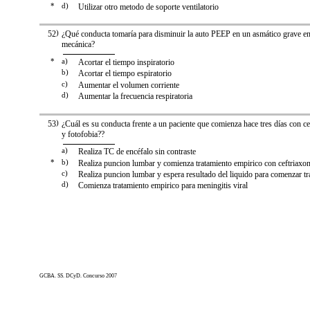
*
d)
Utilizar otro metodo de soporte ventilatorio
52
)
¿Qué conducta tomaría para disminuir la auto PEEP en un asmático grave en a
mecánica?
*
a)
Acortar el tiempo inspiratorio
b)
Acortar el tiempo espiratorio
c)
Aumentar el volumen corriente
d)
Aumentar la frecuencia respiratoria
53
)
¿Cuál es su conducta frente a un paciente que comienza hace tres días con cef
y fotofobia??
a)
Realiza TC de encéfalo sin contraste
*
b)
Realiza puncion lumbar y comienza tratamiento empirico con ceftriax
c)
Realiza puncion lumbar y espera resultado del liquido para comenzar tr
d)
Comienza tratamiento empirico para meningitis viral
GCBA. SS. DCyD. Concurso 2007