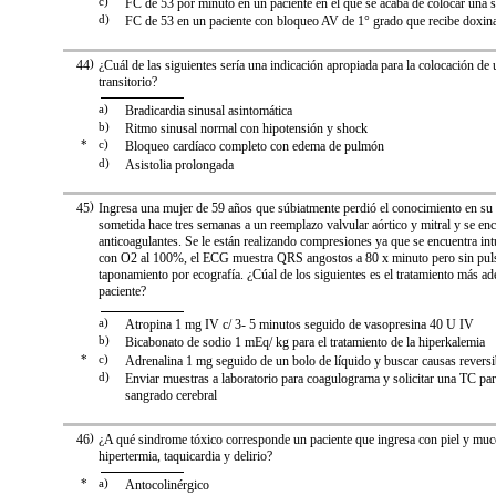
c)
FC de 53 por minuto en un paciente en el que se acaba de colocar una 
d)
FC de 53 en un paciente con bloqueo AV de 1° grado que recibe doxin
44
)
¿Cuál de las siguientes sería una indicación apropiada para la colocación d
transitorio?
a)
Bradicardia sinusal asintomática
b)
Ritmo sinusal normal con hipotensión y shock
*
c)
Bloqueo cardíaco completo con edema de pulmón
d)
Asistolia prolongada
45
)
Ingresa una mujer de 59 años que súbiatmente perdió el conocimiento en su c
sometida hace tres semanas a un reemplazo valvular aórtico y mitral y se e
anticoagulantes. Se le están realizando compresiones ya que se encuentra intu
con O2 al 100%, el ECG muestra QRS angostos a 80 x minuto pero sin pul
taponamiento por ecografía. ¿Cúal de los siguientes es el tratamiento más ad
paciente?
a)
Atropina 1 mg IV c/ 3- 5 minutos seguido de vasopresina 40 U IV
b)
Bicabonato de sodio 1 mEq/ kg para el tratamiento de la hiperkalemia
*
c)
Adrenalina 1 mg seguido de un bolo de líquido y buscar causas reversi
d)
Enviar muestras a laboratorio para coagulograma y solicitar una TC par
sangrado cerebral
46
)
¿A qué sindrome tóxico corresponde un paciente que ingresa con piel y muc
hipertermia, taquicardia y delirio?
*
a)
Antocolinérgico