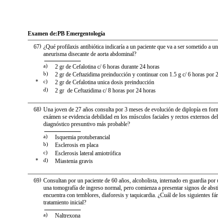
Examen de:
PB Emergentología
67
)
¿Qué profilaxis antibiótica indicaría a un paciente que va a ser sometido a u
aneurisma disecante de aorta abdominal?
a)
2 gr de Cefalotina c/ 6 horas durante 24 horas
b)
2 gr de Ceftazidima preinducción y continuar con 1.5 g c/ 6 horas por 
*
c)
2 gr de Cefalotina unica dosis preinducción
d)
2 gr de Ceftazidima c/ 8 horas por 24 horas
68
)
Una joven de 27 años consulta por 3 meses de evolución de diplopía en form
exámen se evidencia debilidad en los músculos faciales y rectos externos del
diagnóstico presuntivo más probable?
a)
Isquemia protuberancial
b)
Esclerosis en placa
c)
Esclerosis lateral amiotrófica
*
d)
Miastenia gravis
69
)
Consultan por un paciente de 60 años, alcoholista, internado en guardia por 
una tomografía de ingreso normal, pero comienza a presentar signos de absti
encuentra con temblores, diaforesis y taquicardia. ¿Cuál de los siguientes f
tratamiento inicial?
a)
Naltrexona