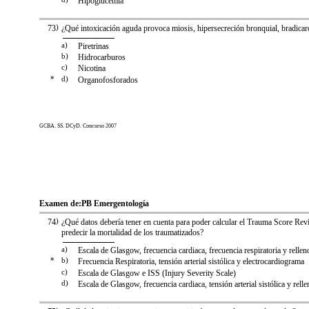
Hipoglucemia
73
)
¿Qué intoxicación aguda provoca miosis, hipersecreción bronquial, bradicard
a)
Piretrinas
b)
Hidrocarburos
c)
Nicotina
*
d)
Organofosforados
GCBA. SS. DCyD. Concurso 2007
Examen de:
PB Emergentología
74
)
¿Qué datos debería tener en cuenta para poder calcular el Trauma Score Rev
predecir la mortalidad de los traumatizados?
a)
Escala de Glasgow, frecuencia cardiaca, frecuencia respiratoria y rellen
*
b)
Frecuencia Respiratoria, tensión arterial sistólica y electrocardiograma
c)
Escala de Glasgow e ISS (Injury Severity Scale)
d)
Escala de Glasgow, frecuencia cardiaca, tensión arterial sistólica y relle