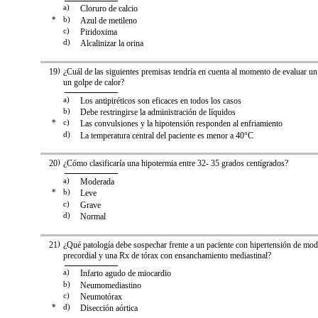
a)
Cloruro de calcio
*
b)
Azul de metileno
c)
Piridoxima
d)
Alcalinizar la orina
19
)
¿Cuál de las siguientes premisas tendría en cuenta al momento de evaluar un
un golpe de calor?
a)
Los antipiréticos son eficaces en todos los casos
b)
Debe restringirse la administración de líquidos
*
c)
Las convulsiones y la hipotensión responden al enfriamiento
d)
La temperatura central del paciente es menor a 40°C
20
)
¿Cómo clasificaría una hipotermia entre 32- 35 grados centígrados?
a)
Moderada
*
b)
Leve
c)
Grave
d)
Normal
21
)
¿Qué patología debe sospechar frente a un paciente con hipertensión de mod
precordial y una Rx de tórax con ensanchamiento mediastinal?
a)
Infarto agudo de miocardio
b)
Neumomediastino
c)
Neumotórax
*
d)
Disección aórtica