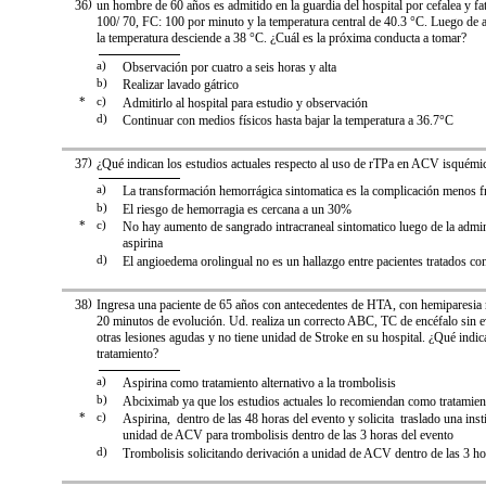
36
)
un hombre de 60 años es admitido en la guardia del hospital por cefalea y fa
100/ 70, FC: 100 por minuto y la temperatura central de 40.3 °C. Luego de a
la temperatura desciende a 38 °C. ¿Cuál es la próxima conducta a tomar?
a)
Observación por cuatro a seis horas y alta
b)
Realizar lavado gátrico
*
c)
Admitirlo al hospital para estudio y observación
d)
Continuar con medios físicos hasta bajar la temperatura a 36.7°C
37
)
¿Qué indican los estudios actuales respecto al uso de rTPa en ACV isquémi
a)
La transformación hemorrágica sintomatica es la complicación menos f
b)
El riesgo de hemorragia es cercana a un 30%
*
c)
No hay aumento de sangrado intracraneal sintomatico luego de la admin
aspirina
d)
El angioedema orolingual no es un hallazgo entre pacientes tratados co
38
)
Ingresa una paciente de 65 años con antecedentes de HTA, con hemiparesia
20 minutos de evolución. Ud. realiza un correcto ABC, TC de encéfalo sin 
otras lesiones agudas y no tiene unidad de Stroke en su hospital. ¿Qué indi
tratamiento?
a)
Aspirina como tratamiento alternativo a la trombolisis
b)
Abciximab ya que los estudios actuales lo recomiendan como tratamient
*
c)
Aspirina, dentro de las 48 horas del evento y solicita traslado una inst
unidad de ACV para trombolisis dentro de las 3 horas del evento
d)
Trombolisis solicitando derivación a unidad de ACV dentro de las 3 ho