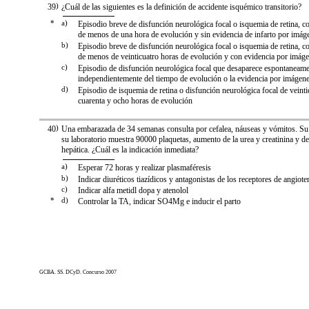
39
)
¿Cuál de las siguientes es la definición de accidente isquémico transitorio?
*
a)
Episodio breve de disfunción neurológica focal o isquemia de retina, c
de menos de una hora de evolución y sin evidencia de infarto por imág
b)
Episodio breve de disfunción neurológica focal o isquemia de retina, c
de menos de veinticuatro horas de evolución y con evidencia por imáge
c)
Episodio de disfunción neurológica focal que desaparece espontaneame
independientemente del tiempo de evolución o la evidencia por imágenes
d)
Episodio de isquemia de retina o disfunción neurológica focal de veinti
cuarenta y ocho horas de evolución
40
)
Una embarazada de 34 semanas consulta por cefalea, náuseas y vómitos. Su
su laboratorio muestra 90000 plaquetas, aumento de la urea y creatinina y de
hepática. ¿Cuál es la indicación inmediata?
a)
Esperar 72 horas y realizar plasmaféresis
b)
Indicar diuréticos tiazídicos y antagonistas de los receptores de angiote
c)
Indicar alfa metidl dopa y atenolol
*
d)
Controlar la TA, indicar SO4Mg e inducir el parto
GCBA. SS. DCyD. Concurso 2007