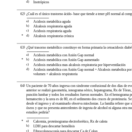
d)
Inotrópicos
62
)
¿Cuál es el único trastorno ácido- base que tiende a tener pH normal al com
a)
Acidosis metabólica aguda
b)
Alcalosis respiratoria aguda
c)
Acidosis respiratoria aguda
*
d)
Alcalosis respiratoria crónica
63
)
¿Qué trasorno metabólico constituye en forma primaria la cetoacidosis diabé
a)
Acidosis metabólica con Anión Gap normal
*
b)
Acidosis metabólica con Anión Gap aumentado
c)
Acidosis metabólica mas alcalosis respiratoria por hiperventilación
d)
Acidosis metabólica con Anión Gap normal + Alcalosis metabolica por
volumen + alcalosis respiratoria
64
)
Un paciente de 70 años ingresa con sindrome confusional de dos días de evo
anterior se realizó gasometría, ionograma sérico, hepatograma, Rx de Tórax
punción lumbar y todos los resultados fueron normales. En el hemograma 
hematocrito y la urea es de 80, en el sedimento dos cruces de proteinuria. Se
desde el ingreso y al examinarlo observa mioclonias. La familia refiere que 
óseos y que no presenta antecedentes de ingesta de alcohol ni alguna otra m
estudios pediría?
*
a)
Calcemia, proteinograma electroforético, Rx de calota
b)
LDH para descartar hemólisis
c)
Fibrocolonoscopía para descartar Ca de Colon