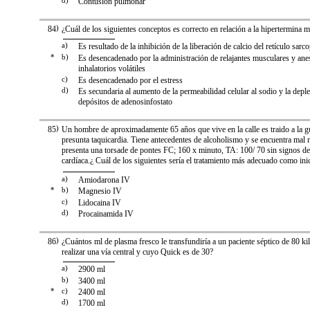
d)
Contusión pulmonar
84
)
¿Cuál de los siguientes conceptos es correcto en relación a la hipertermina 
a)
Es resultado de la inhibición de la liberación de calcio del retículo sar
*
b)
Es desencadenado por la administración de relajantes musculares y ane
inhalatorios volátiles
c)
Es desencadenado por el estress
d)
Es secundaria al aumento de la permeabilidad celular al sodio y la depl
depósitos de adenosinfostato
85
)
Un hombre de aproximadamente 65 años que vive en la calle es traido a la g
presunta taquicardia. Tiene antecedentes de alcoholismo y se encuentra mal
presenta una torsade de pontes FC; 160 x minuto, TA: 100/ 70 sin signos de 
cardíaca.¿ Cuál de los siguientes sería el tratamiento más adecuado como ini
a)
Amiodarona IV
*
b)
Magnesio IV
c)
Lidocaina IV
d)
Procainamida IV
86
)
¿Cuántos ml de plasma fresco le transfundiría a un paciente séptico de 80 ki
realizar una vía central y cuyo Quick es de 30?
a)
2900 ml
b)
3400 ml
*
c)
2400 ml
d)
1700 ml