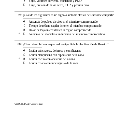
c)
Flujo, volumen corriente, frecuencia y PEEP
d)
Flujo, presión de la vía aérea, FiO2 y presión pico
79
)
¿Cuál de los siguientes es un signo o síntoma clásico de sindrome comparti
a)
Ausencia de pulsos distales en el miembro comprometido
b)
Tiempo de relleno capilar lento en el miembro comprometido
c)
Dolor de Baja intensidad en la región comprometida
*
d)
Aumento del diámetro e induración del miembro comprometido
80
)
¿Cómo describiría una quemadura tipo B de la clasificación de Benaim?
a)
Lesión eritematosa, dolorosa y con flictenas
b)
Lesión blanquecina con hipoestesia de la zona
*
c)
Lesión oscura con anestesia de la zona
d)
Lesión rosada con hiperalgesia de la zona
GCBA. SS. DCyD. Concurso 2007