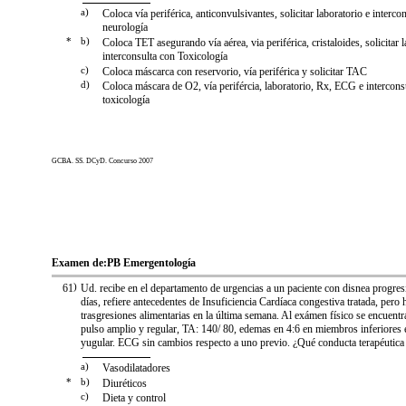
a)
Coloca vía periférica, anticonvulsivantes, solicitar laboratorio e interco
neurología
*
b)
Coloca TET asegurando vía aérea, via periférica, cristaloides, solicitar l
interconsulta con Toxicología
c)
Coloca máscarca con reservorio, vía periférica y solicitar TAC
d)
Coloca máscara de O2, vía perifércia, laboratorio, Rx, ECG e intercons
toxicología
GCBA. SS. DCyD. Concurso 2007
Examen de:
PB Emergentología
61
)
Ud. recibe en el departamento de urgencias a un paciente con disnea progres
días, refiere antecedentes de Insuficiencia Cardíaca congestiva tratada, pero 
trasgresiones alimentarias en la última semana. Al exámen físico se encuentr
pulso amplio y regular, TA: 140/ 80, edemas en 4:6 en miembros inferiores 
yugular. ECG sin cambios respecto a uno previo. ¿Qué conducta terapéutica
a)
Vasodilatadores
*
b)
Diuréticos
c)
Dieta y control