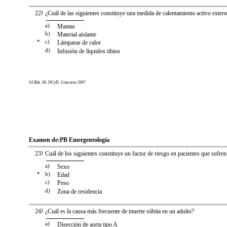
22
)
¿Cuál de las siguientes constituye una medida de calentamiento activo exter
a)
Mantas
b)
Material aislante
*
c)
Lámparas de calor
d)
Infusión de líquidos tibios
GCBA. SS. DCyD. Concurso 2007
Examen de:
PB Emergentología
23
)
Cuál de los siguientes constituye un factor de riesgo en pacientes que sufren
a)
Sexo
*
b)
Edad
c)
Peso
d)
Zona de residencia
24
)
¿Cuál es la causa más frecuente de muerte súbita en un adulto?
a)
Disección de aorta tipo A