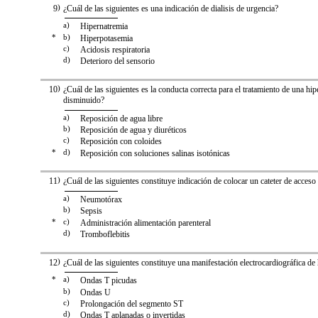
9
)
¿Cuál de las siguientes es una indicación de dialisis de urgencia?
a)
Hipernatremia
*
b)
Hiperpotasemia
c)
Acidosis respiratoria
d)
Deterioro del sensorio
10
)
¿Cuál de las siguientes es la conducta correcta para el tratamiento de una h
disminuido?
a)
Reposición de agua libre
b)
Reposición de agua y diuréticos
c)
Reposición con coloides
*
d)
Reposición con soluciones salinas isotónicas
11
)
¿Cuál de las siguientes constituye indicación de colocar un cateter de acceso 
a)
Neumotórax
b)
Sepsis
*
c)
Administración alimentación parenteral
d)
Tromboflebitis
12
)
¿Cuál de las siguientes constituye una manifestación electrocardiográfica de
*
a)
Ondas T picudas
b)
Ondas U
c)
Prolongación del segmento ST
d)
Ondas T aplanadas o invertidas