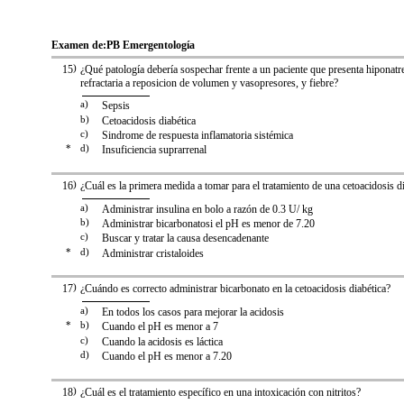
Examen de:
PB Emergentología
15
)
¿Qué patología debería sospechar frente a un paciente que presenta hiponatr
refractaria a reposicion de volumen y vasopresores, y fiebre?
a)
Sepsis
b)
Cetoacidosis diabética
c)
Sindrome de respuesta inflamatoria sistémica
*
d)
Insuficiencia suprarrenal
16
)
¿Cuál es la primera medida a tomar para el tratamiento de una cetoacidosis d
a)
Administrar insulina en bolo a razón de 0.3 U/ kg
b)
Administrar bicarbonatosi el pH es menor de 7.20
c)
Buscar y tratar la causa desencadenante
*
d)
Administrar cristaloides
17
)
¿Cuándo es correcto administrar bicarbonato en la cetoacidosis diabética?
a)
En todos los casos para mejorar la acidosis
*
b)
Cuando el pH es menor a 7
c)
Cuando la acidosis es láctica
d)
Cuando el pH es menor a 7.20
18
)
¿Cuál es el tratamiento específico en una intoxicación con nitritos?