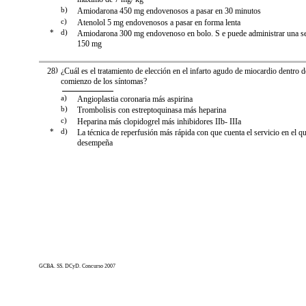
b)
Amiodarona 450 mg endovenosos a pasar en 30 minutos
c)
Atenolol 5 mg endovenosos a pasar en forma lenta
*
d)
Amiodarona 300 mg endovenoso en bolo. S e puede administrar una s
150 mg
28
)
¿Cuál es el tratamiento de elección en el infarto agudo de miocardio dentro d
comienzo de los síntomas?
a)
Angioplastia coronaria más aspirina
b)
Trombolisis con estreptoquinasa más heparina
c)
Heparina más clopidogrel más inhibidores IIb- IIIa
*
d)
La técnica de reperfusión más rápida con que cuenta el servicio en el q
desempeña
GCBA. SS. DCyD. Concurso 2007