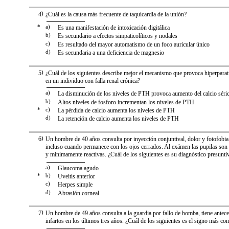
4
)
¿Cuál es la causa más frecuente de taquicardia de la unión?
*
a)
Es una manifestación de intoxicación digitálica
b)
Es secundario a efectos simpaticolíticos y nodales
c)
Es resultado del mayor automatismo de un foco auricular único
d)
Es secundaria a una deficiencia de magnesio
5
)
¿Cuál de los siguientes describe mejor el mecanismo que provoca hiperpara
en un individuo con falla renal crónica?
a)
La disminución de los niveles de PTH provoca aumento del calcio séri
b)
Altos niveles de fosforo incrementan los niveles de PTH
*
c)
La pérdida de calcio aumenta los niveles de PTH
d)
La retención de calcio aumenta los niveles de PTH
6
)
Un hombre de 40 años consulta por inyección conjuntival, dolor y fotofobia.
incluso cuando permanece con los ojos cerrados. Al exámen las pupilas son 
y minimamente reactivas. ¿Cuál de los siguientes es su diagnóstico presunti
a)
Glaucoma agudo
*
b)
Uveitis anterior
c)
Herpes simple
d)
Abrasión corneal
7
)
Un hombre de 49 años consulta a la guardia por fallo de bomba, tiene antec
infartos en los últimos tres años. ¿Cuál de los siguientes es el signo más c