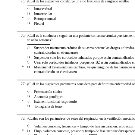
75
)
¿Cuál de los siguientes constituye un sitio frecuente de sangrado oculto?
a)
Intracerebral
b)
Intraarticular
*
c)
Retroperitoneal
d)
Pleural
76
)
¿Cuál es la conducta a seguir en una paciente con asma crónica persistente
de ocho semanas?
a)
Suspender tratamiento crónico de su asma porque las drogas utilizada
contraindicadas en el embarazo
b)
Suspender solo los corticoides inhalados porque están contraindicados
c)
Usar solo corticoides inhalados porque los B2 están contraindicados e
*
d)
Mantener el tratamiento sin cambios, ya que ninguno de los fármacos 
contraindicado en el embarazo
77
)
¿Cuál de los siguientes parámetros considera para definir una enfermedad ob
a)
Presentación clínica
b)
Anatomía patológica
*
c)
Exámen funcional respiratorio
d)
Tomagrafía de tórax
78
)
¿Cuáles son los parámetros de seteo del respirador en la ventilación mecánic
a)
Volumen corriente, frecuencia y tiempo de fase inspiración: espiración
*
b)
Flujo, volumen corriente, presión y tiempo de fase inspiración:espiraci