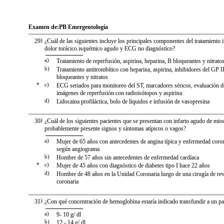
Examen de:
PB Emergentología
29
)
¿Cuál de las siguientes incluye los principales componentes del tratamiento i
dolor torácico isquémico agudo y ECG no diagnóstico?
a)
Tratamiento de reperfusión, aspirina, heparina, B bloqueantes y nitrato
b)
Tratamiento antitrombítico con heparina, aspirina, inhibidores del GP II
bloqueantes y nitratos
*
c)
ECG seriados para monitoreo del ST, marcadores séricos, evaluación d
imágenes de reperfusión con radioisótopos y aspirina
d)
Lidocaina profiláctica, bolo de líquidos e infusión de vasopresina
30
)
¿Cuál de los siguientes pacientes que se presentan con infarto agudo de mio
probablemente presente signos y síntomas atípicos o vagos?
a)
Mujer de 65 años con antecedentes de angina típica y enfermedad cor
según angiograma
b)
Hombre de 57 años sin antecedentes de enfermedad cardíaca
*
c)
Mujer de 45 años con diagnóstico de diabetes tipo I hace 22 años
d)
Hombre de 48 años en la Unidad Coronaria luego de una cirugía de rev
coronaria
31
)
¿Con qué concentración de hemoglobina estaría indicado transfundir a un pa
a)
9- 10 g/ dl
b)
12 - 14 g/ dl