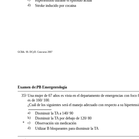
Hipertensión durante el episodio actual
d)
Stroke inducido por cocaina
GCBA. SS. DCyD. Concurso 2007
Examen de:
PB Emergentología
35
)
Una mujer de 67 años es vista en el departamento de emergencias con foco 
es de 160/ 100.
¿Cuál de los siguientes será el manejo adecuado con respecto a su hipertens
a)
Disminuir la TA a 140/ 90
b)
Disminuir la TA por debajo de 120/ 80
*
c)
Observación sin medicación
d)
Utilizar B bloqueantes para disminuir la TA