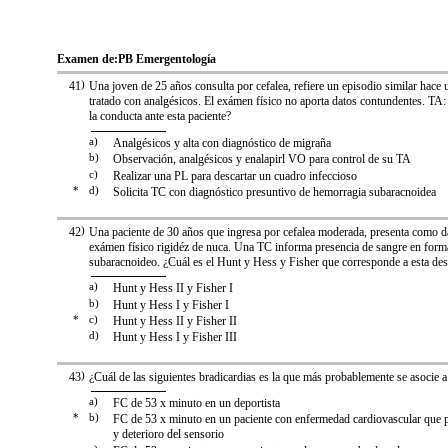
Examen de:
PB Emergentología
41
)
Una joven de 25 años consulta por cefalea, refiere un episodio similar hace 
tratado con analgésicos. El exámen físico no aporta datos contundentes. TA:
la conducta ante esta paciente?
a)
Analgésicos y alta con diagnóstico de migraña
b)
Observación, analgésicos y enalapirl VO para control de su TA
c)
Realizar una PL para descartar un cuadro infeccioso
*
d)
Solicita TC con diagnóstico presuntivo de hemorragia subaracnoidea
42
)
Una paciente de 30 años que ingresa por cefalea moderada, presenta como da
exámen físico rigidéz de nuca. Una TC informa presencia de sangre en forma
subaracnoideo. ¿Cuál es el Hunt y Hess y Fisher que corresponde a esta des
a)
Hunt y Hess II y Fisher I
b)
Hunt y Hess I y Fisher I
*
c)
Hunt y Hess II y Fisher II
d)
Hunt y Hess I y Fisher III
43
)
¿Cuál de las siguientes bradicardias es la que más probablemente se asocie a
a)
FC de 53 x minuto en un deportista
*
b)
FC de 53 x minuto en un paciente con enfermedad cardiovascular que p
y deterioro del sensorio