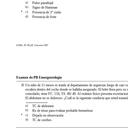
a)
Pulso paradojal
b)
Signo de Hamman
*
c)
Presencia de 3° ruido
d)
Presencia de frote
GCBA. SS. DCyD. Concurso 2007
Examen de:
PB Emergentología
8
)
Un niño de 11 meses es traido al departamento de urgencias luego de caer 
escalera dentro del coche donde se hallaba asegurado. El bebe llora pero su
consolarlo, tiene FC: 116, TA: 80/ 40. Al exámen físico presenta escoriacion
El abdomen no es doloroso. ¿Cuál es la siguiente conducta que usted tomarí
a)
TC de abdomen
b)
Rx de tórax para evaluar probable hemotórax
*
c)
Dejarlo en observación
d)
TC de cerebro