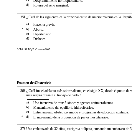
*
c)
Desprendimiento normoplacentario.
d)
Rotura del seno marginal.
35
)
¿ Cuál de las siguientes es la principal causa de muerte materna en la Repúb
a)
Placenta previa.
*
b)
Aborto.
c)
Hipertensión.
d)
Diabetes.
GCBA. SS. DCyD. Concurso 2007
Examen de:
Obstetricia
36
)
¿ Cuál fue el adelanto más sobresaliente, en el siglo XX, desde el punto de vi
más segura durante el trabajo de parto ?
a)
Uso intensivo de transfusiones y agentes antimicrobianos.
b)
Mantenimiento del equilibrio hidroeléctrico.
c)
Entrenamiento obstétrico amplio y programas de educación contínua.
*
d)
El incremento de la proporción de partos hospitalarios.
37
)
Una embarazada de 32 años, tercigesta nulípara, cursando un embarazo de 