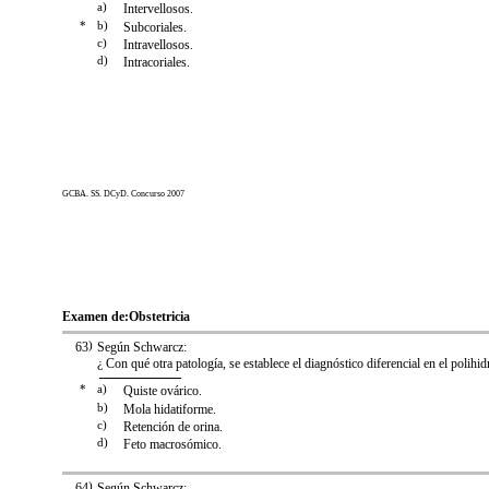
a)
Intervellosos.
*
b)
Subcoriales.
c)
Intravellosos.
d)
Intracoriales.
GCBA. SS. DCyD. Concurso 2007
Examen de:
Obstetricia
63
)
Según Schwarcz:
¿ Con qué otra patología, se establece el diagnóstico diferencial en el polihi
*
a)
Quiste ovárico.
b)
Mola hidatiforme.
c)
Retención de orina.
d)
Feto macrosómico.
64
)
Según Schwarcz: