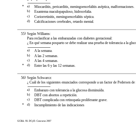
*
a)
Miocarditis, pericarditis, meningoencefalitis aséptica, malformaciones.
b)
Exantema maculopapuloso, hidrocefalia.
c)
Coriorretinitis, meningoencefalitis séptica.
d)
Calcificaciones cerebrales, retardo mental.
55
)
Según Williams:
Para reclasificar a las embarazadas con diabetes gestacional:
¿ En qué semana posparto se debe realizar una prueba de tolerancia a la gluc
a)
A la semana.
b)
A las 2 semanas.
c)
A las 4 semanas.
*
d)
Entre las 6 y las 12 semanas.
56
)
Según Schwarcz:
¿ Cuál de los siguientes enunciados corresponde a un factor de Pedersen de
a)
Embarazo con tolerancia a la glucosa disminuída.
b)
DBT con abortos a repetición.
c)
DBT complicada con retinopatía proliferante grave.
*
d)
Incumplimiento de las indicaciones
GCBA. SS. DCyD. Concurso 2007