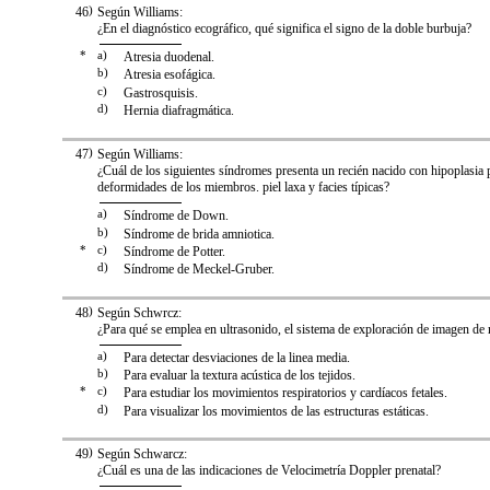
46
)
Según Williams:
¿En el diagnóstico ecográfico, qué significa el signo de la doble burbuja?
*
a)
Atresia duodenal.
b)
Atresia esofágica.
c)
Gastrosquisis.
d)
Hernia diafragmática.
47
)
Según Williams:
¿Cuál de los siguientes síndromes presenta un recién nacido con hipoplasia
deformidades de los miembros. piel laxa y facies típicas?
a)
Síndrome de Down.
b)
Síndrome de brida amniotica.
*
c)
Síndrome de Potter.
d)
Síndrome de Meckel-Gruber.
48
)
Según Schwrcz:
¿Para qué se emplea en ultrasonido, el sistema de exploración de imagen d
a)
Para detectar desviaciones de la linea media.
b)
Para evaluar la textura acústica de los tejidos.
*
c)
Para estudiar los movimientos respiratorios y cardíacos fetales.
d)
Para visualizar los movimientos de las estructuras estáticas.
49
)
Según Schwarcz:
¿Cuál es una de las indicaciones de Velocimetría Doppler prenatal?