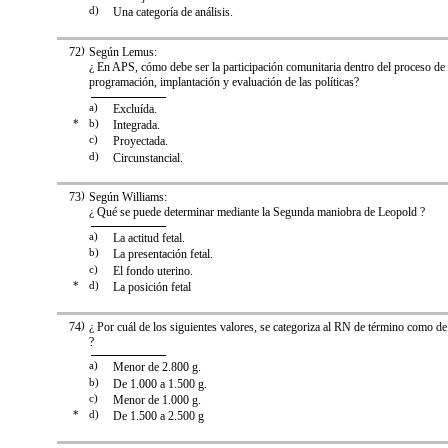
d)
Una categoría de análisis.
72
)
Según Lemus:
¿ En APS, cómo debe ser la participación comunitaria dentro del proceso de 
programación, implantación y evaluación de las políticas?
a)
Excluída.
*
b)
Integrada.
c)
Proyectada.
d)
Circunstancial.
73
)
Según Williams:
¿ Qué se puede determinar mediante la Segunda maniobra de Leopold ?
a)
La actitud fetal.
b)
La presentación fetal.
c)
El fondo uterino.
*
d)
La posición fetal
74
)
¿ Por cuál de los siguientes valores, se categoriza al RN de término como de 
?
a)
Menor de 2.800 g.
b)
De 1.000 a 1.500 g.
c)
Menor de 1.000 g.
*
d)
De 1.500 a 2.500 g