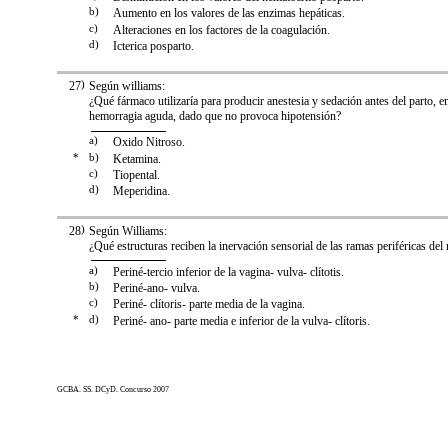
b)
Aumento en los valores de las enzimas hepáticas.
c)
Alteraciones en los factores de la coagulación.
d)
Icterica posparto.
27
)
Según williams:
¿Qué fármaco utilizaría para producir anestesia y sedación antes del parto, 
hemorragia aguda, dado que no provoca hipotensión?
a)
Oxido Nitroso.
*
b)
Ketamina.
c)
Tiopental.
d)
Meperidina.
28
)
Según Williams:
¿Qué estructuras reciben la inervación sensorial de las ramas periféricas de
a)
Periné-tercio inferior de la vagina- vulva- clítotis.
b)
Periné-ano- vulva.
c)
Periné- clítoris- parte media de la vagina.
*
d)
Periné- ano- parte media e inferior de la vulva- clítoris.
GCBA. SS. DCyD. Concurso 2007