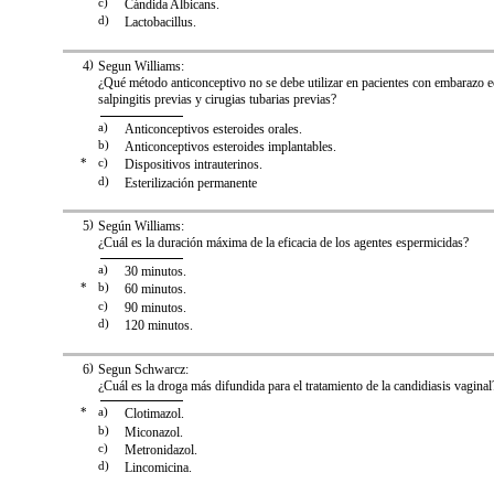
c)
Cándida Albicans.
d)
Lactobacillus.
4
)
Segun Williams:
¿Qué método anticonceptivo no se debe utilizar en pacientes con embarazo e
salpingitis previas y cirugias tubarias previas?
a)
Anticonceptivos esteroides orales.
b)
Anticonceptivos esteroides implantables.
*
c)
Dispositivos intrauterinos.
d)
Esterilización permanente
5
)
Según Williams:
¿Cuál es la duración máxima de la eficacia de los agentes espermicidas?
a)
30 minutos.
*
b)
60 minutos.
c)
90 minutos.
d)
120 minutos.
6
)
Segun Schwarcz:
¿Cuál es la droga más difundida para el tratamiento de la candidiasis vaginal
*
a)
Clotimazol.
b)
Miconazol.
c)
Metronidazol.
d)
Lincomicina.