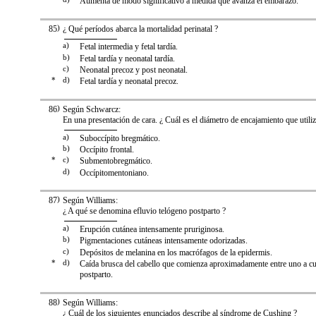
Aumenta de modo significativo a medida que avanza el embarazo.
85
)
¿ Qué períodos abarca la mortalidad perinatal ?
a)
Fetal intermedia y fetal tardía.
b)
Fetal tardía y neonatal tardía.
c)
Neonatal precoz y post neonatal.
*
d)
Fetal tardía y neonatal precoz.
86
)
Según Schwarcz:
En una presentación de cara. ¿ Cuál es el diámetro de encajamiento que utiliza
a)
Suboccípito bregmático.
b)
Occípito frontal.
*
c)
Submentobregmático.
d)
Occípitomentoniano.
87
)
Según Williams:
¿ A qué se denomina efluvio telógeno postparto ?
a)
Erupción cutánea intensamente pruriginosa.
b)
Pigmentaciones cutáneas intensamente odorizadas.
c)
Depósitos de melanina en los macrófagos de la epidermis.
*
d)
Caída brusca del cabello que comienza aproximadamente entre uno a c
postparto.
88
)
Según Williams:
¿ Cuál de los siguientes enunciados describe al síndrome de Cushing ?