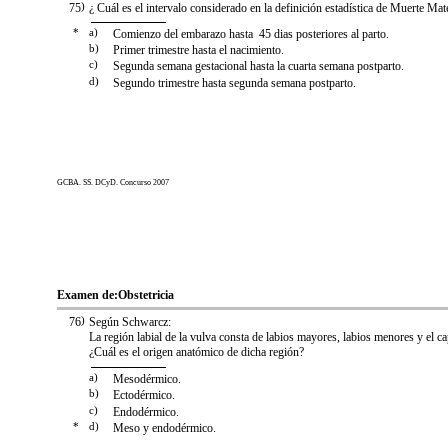
75
)
¿ Cuál es el intervalo considerado en la definición estadística de Muerte Mat
*
a)
Comienzo del embarazo hasta 45 dias posteriores al parto.
b)
Primer trimestre hasta el nacimiento.
c)
Segunda semana gestacional hasta la cuarta semana postparto.
d)
Segundo trimestre hasta segunda semana postparto.
GCBA. SS. DCyD. Concurso 2007
Examen de:
Obstetricia
76
)
Según Schwarcz:
La región labial de la vulva consta de labios mayores, labios menores y el ca
¿Cuál es el origen anatómico de dicha región?
a)
Mesodérmico.
b)
Ectodérmico.
c)
Endodérmico.
*
d)
Meso y endodérmico.