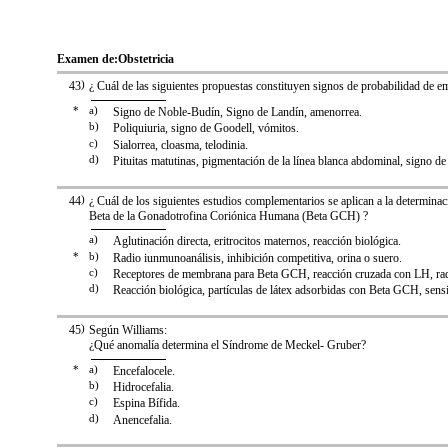
Examen de:
Obstetricia
43
)
¿ Cuál de las siguientes propuestas constituyen signos de probabilidad de e
*
a)
Signo de Noble-Budín, Signo de Landín, amenorrea.
b)
Poliquiuria, signo de Goodell, vómitos.
c)
Sialorrea, cloasma, telodinia.
d)
Pituitas matutinas, pigmentación de la línea blanca abdominal, signo d
44
)
¿ Cuál de los siguientes estudios complementarios se aplican a la determina
Beta de la Gonadotrofina Coriónica Humana (Beta GCH) ?
a)
Aglutinación directa, eritrocitos maternos, reacción biológica.
*
b)
Radio iunmunoanálisis, inhibición competitiva, orina o suero.
c)
Receptores de membrana para Beta GCH, reacción cruzada con LH, radi
d)
Reacción biológica, partículas de látex adsorbidas con Beta GCH, sensi
45
)
Según Williams:
¿Qué anomalía determina el Síndrome de Meckel- Gruber?
*
a)
Encefalocele.
b)
Hidrocefalia.
c)
Espina Bífida.
d)
Anencefalia.