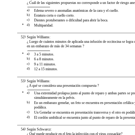
¿ Cuál de las siguientes propuestas no corresponde a un factor de riesgo ane
a)
Edema severo o anomalías anatómicas de la cara y el cuello.
b)
Estatura corta o cuello corto.
c)
Dientes protuberantes o dificultad para abrir la boca.
*
d)
Multiparidad.
52
)
Según Williams:
¿ Luego de cuántos minutos de aplicada una infusión de occitocina se logra u
en un embarazo de más de 34 semanas ?
*
a)
3 a 5 minutos.
b)
6 a 8 minutos.
c)
9 a 11 minutos.
d)
12 a 15 minutos.
53
)
Según Williams:
¿ A qué se considera una presentación compuesta ?
*
a)
Una extremidad prolapsa junto al punto de reparo y ambas partes se pr
simultáneamente en la pelvis.
b)
En un embarazo gemelar, un feto se encuentra en presentación cefálica y
podálica.
c)
Un Gemelar se encuentra en presentación transversa y el otro en podáli
d)
El cordón umbilical se encuentra junto al punto de reparo de la presenta
54
)
Según Schwarcz:
¿ Qué puede producir en el feto la infección con el virus coxsackie?