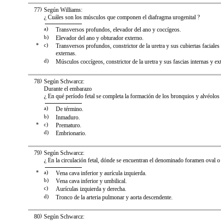
77
)
Según Williams:
¿ Cuáles son los músculos que componen el diafragma urogenital ?
a)
Transversos profundos, elevador del ano y coccígeos.
b)
Elevador del ano y obturador externo.
*
c)
Transversos profundos, constrictor de la uretra y sus cubiertas faciales
externas.
d)
Músculos coccígeos, constrictor de la uretra y sus fascias internas y ex
78
)
Según Schwarcz:
Durante el embarazo
¿ En qué período fetal se completa la formación de los bronquios y alvéolos
a)
De término.
b)
Inmaduro.
*
c)
Prematuro.
d)
Embrionario.
79
)
Según Schwarcz:
¿ En la circulación fetal, dónde se encuentran el denominado foramen oval o
*
a)
Vena cava inferior y aurícula izquierda.
b)
Vena cava inferior y umbilical.
c)
Aurículas izquierda y derecha.
d)
Tronco de la arteria pulmonar y aorta descendente.
80
)
Según Schwarcz: