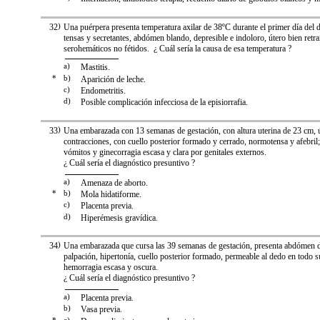
32
)
Una puérpera presenta temperatura axilar de 38ºC durante el primer día del
tensas y secretantes, abdómen blando, depresible e indoloro, útero bien retra
serohemáticos no fétidos. ¿ Cuál sería la causa de esa temperatura ?
a)
Mastitis.
*
b)
Aparición de leche.
c)
Endometritis.
d)
Posible complicación infecciosa de la episiorrafia.
33
)
Una embarazada con 13 semanas de gestación, con altura uterina de 23 cm, ú
contracciones, con cuello posterior formado y cerrado, normotensa y afebri
vómitos y ginecorragia escasa y clara por genitales externos.
¿ Cuál sería el diagnóstico presuntivo ?
a)
Amenaza de aborto.
*
b)
Mola hidatiforme.
c)
Placenta previa.
d)
Hiperémesis gravídica.
34
)
Una embarazada que cursa las 39 semanas de gestación, presenta abdómen d
palpación, hipertonía, cuello posterior formado, permeable al dedo en todo s
hemorragia escasa y oscura.
¿ Cuál sería el diagnóstico presuntivo ?
a)
Placenta previa.
b)
Vasa previa.