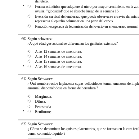
del útero.
*
b)
Forma asimétrica que adquiere el útero por mayor crecimiento en la zo
ovular, "gibosidad"que se absorbe luego de la semana 16.
c)
Eversión cervical del embarazo que puede observarse a través del micr
representa al epitelio columnar en una parte del cervix.
d)
Reacción exagerada de leutenización del ovario en el embarazo normal.
60
)
Según schwarcz:
¿A qué edad gestacional se diferencian los genitales externos?
a)
A las 12 semanas de amenorrea.
b)
A las 14 semanas de amenorrea.
c)
A las 15 semanas de amenorrea.
*
d)
A las 16 semanas de amenorrea.
61
)
Según Schwarcz:
¿ Qué nombre recibe la placenta cuyas vellosidades toman una zona de impl
anormal, disponiéndose en forma de herradura ?
a)
Marginada.
b)
Difusa.
c)
Fenestrada.
*
d)
Reniforme;
62
)
Según Schwarcz:
¿ Cómo se denominan los quistes placentarios, que se forman en la cara fetal
tienen contenido líquido ?