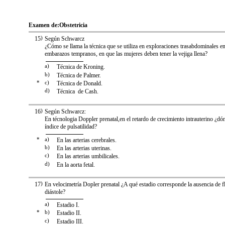
Examen de:
Obstetricia
15
)
Según Schwarcz
¿Cómo se llama la técnica que se utiliza en exploraciones trasabdominales e
embarazos tempranos, en que las mujeres deben tener la vejiga llena?
a)
Técnica de Kroning.
b)
Técnica de Palmer.
*
c)
Técnica de Donald.
d)
Técnica de Cash.
16
)
Según Schwarcz:
En técnologia Doppler prenatal,en el retardo de crecimiento intrauterino ¿d
índice de pulsatilidad?
*
a)
En las arterias cerebrales.
b)
En las arterias uterinas.
c)
En las arterias umbilicales.
d)
En la aorta fetal.
17
)
En velocimetría Dopler prenatal ¿A qué estadio corresponde la ausencia de flu
diástole?
a)
Estadio I.
*
b)
Estadio II.
c)
Estadio III.