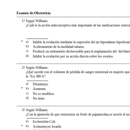
Examen de:
Obstetricia
1
)
Segun Williams:
¿Cuál es la acción anticonceptiva más importante de las medicaciones estero
*
a)
Inhibir la ovulación mediante la supresión del eje hipotalamo hipofisiar
b)
Aceleramiento de la motilidad tubaria.
c)
Producir un endometrio desfavorable para la implantación del del blast
d)
Inhibir la ovulación por su acción directa sobre los ovarios.
2
)
Según Williams:
¿Qué sucede con el volúmen de pérdida de sangre menstrual en mujeres que 
la Tcu 380 A?
a)
Disminuye.
*
b)
Aumenta.
c)
No se modifica.
d)
No tiene.
3
)
Según Williams:
¿Con la aparición de que estructuras en frotis de papanicolau,se asoció al 
a)
Escherichia Coli.
*
b)
Actinomyces Israelii.