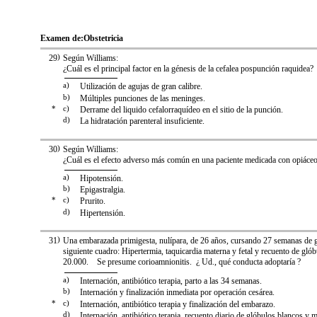
Examen de:
Obstetricia
29
)
Según Williams:
¿Cuál es el principal factor en la génesis de la cefalea pospunción raquidea?
a)
Utilización de agujas de gran calibre.
b)
Múltiples punciones de las meninges.
*
c)
Derrame del liquido cefalorraquídeo en el sitio de la punción.
d)
La hidratación parenteral insuficiente.
30
)
Según Williams:
¿Cuál es el efecto adverso más común en una paciente medicada con opiáce
a)
Hipotensión.
b)
Epigastralgia.
*
c)
Prurito.
d)
Hipertensión.
31
)
Una embarazada primigesta, nulípara, de 26 años, cursando 27 semanas de ge
siguiente cuadro: Hipertermia, taquicardia materna y fetal y recuento de gló
20.000. Se presume corioamnionitis. ¿ Ud., qué conducta adoptaría ?
a)
Internación, antibiótico terapia, parto a las 34 semanas.
b)
Internación y finalización inmediata por operación cesárea.
*
c)
Internación, antibiótico terapia y finalización del embarazo.
d)
Internación, antibiótico terapia, recuento diario de glóbulos blancos y m