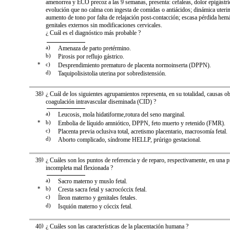
amenorrea y ECO precoz a las 9 semanas, presenta: cefaleas, dolor epigástri
evolución que no calma con ingesta de comidas o antiácidos; dinámica uterin
aumento de tono por falta de relajación post-contacción; escasa pérdida hem
genitales externos sin modificaciones cervicales.
¿ Cuál es el diagnóstico más probable ?
a)
Amenaza de parto pretérmino.
b)
Pirosis por reflujo gástrico.
*
c)
Desprendimiento prematuro de placenta normoinserta (DPPN).
d)
Taquipolisistolia uterina por sobredistensión.
38
)
¿ Cuál de los siguientes agrupamientos representa, en su totalidad, causas ob
coagulación intravascular diseminada (CID) ?
a)
Leucosis, mola hidatiforme,rotura del seno marginal.
*
b)
Embolia de líquido amniótico, DPPN, feto muerto y retenido (FMR).
c)
Placenta previa oclusiva total, acretismo placentario, macrosomía fetal.
d)
Aborto complicado, síndrome HELLP, prúrigo gestacional.
39
)
¿ Cuáles son los puntos de referencia y de reparo, respectivamente, en una p
incompleta mal flexionada ?
a)
Sacro materno y muslo fetal.
*
b)
Cresta sacra fetal y sacrocóccix fetal.
c)
Íleon materno y genitales fetales.
d)
Isquión materno y cóccix fetal.
40
)
¿ Cuáles son las características de la placentación humana ?