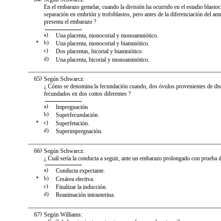
En el embarazo gemelar, cuando la división ha ocurrido en el estadio blastoc
separación en embrión y trofoblastos, pero antes de la diferenciación del am
presenta el embarazo ?
a)
Una placenta, monocorial y monoamniótico.
*
b)
Una placenta, monocorial y biamniótico.
c)
Dos placentas, bicorial y biamniótico.
d)
Una placenta, bicorial y monoamniótico.
65
)
Según Schwarcz:
¿ Cómo se denomina la fecundación cuando, dos óvulos provenientes de dist
fecundados en dos coitos diferentes ?
a)
Impregnación
b)
Superfecundación.
*
c)
Superfetación.
d)
Superimpregnación.
66
)
Según Schwarcz:
¿ Cuál sería la conducta a seguir, ante un embarazo prolongado con prueba d
a)
Conducta expectante.
*
b)
Cesárea electiva.
c)
Finalizar la inducción.
d)
Reanimación intrauterina.
67
)
Según Williams: