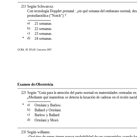
21
)
Según Schwarcsz:
Con tecnología Doppler prenatal : ¿en qué semana del embarazo normal, de
protodiastólica ("Notch") ?
a)
21 semanas.
b)
22 semanas.
c)
23 semanas.
*
d)
24 semanas.
GCBA. SS. DCyD. Concurso 2007
Examen de:
Obstetricia
22
)
Según "Guía para la atención del parto normal en maternidades centradas en 
¿Mediante qué maniobras se detecta la luxación de caderas en el recién naci
*
a)
Ortolani y Barlow.
b)
Ballard y Ortolani.
c)
Barlow y Ballard.
d)
Ortolani y Moró
23
)
Según williams:
¿Qué tipo de genes tienen mayor probabilidad de ser compartidos cuando h