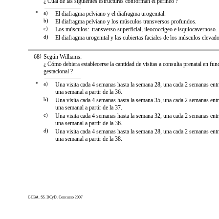
¿ Cuál de las siguientes estructuras conforman el perineo ?
*
a)
El diafragma pelviano y el diafragma urogenital.
b)
El diafragma pelviano y los músculos transversos profundos.
c)
Los músculos: transverso superficial, ileococcígeo e isquiocavernoso.
d)
El diafragma urogenital y las cubiertas faciales de los músculos elevado
68
)
Según Williams:
¿ Cómo debiera establecerse la cantidad de visitas a consulta prenatal en fun
gestacional ?
*
a)
Una visita cada 4 semanas hasta la semana 28, una cada 2 semanas entr
una semanal a partir de la 36.
b)
Una visita cada 4 semanas hasta la semana 35, una cada 2 semanas entr
una semanal a partir de la 37.
c)
Una visita cada 4 semanas hasta la semana 32, una cada 2 semanas entr
una semanal a partir de la 36.
d)
Una visita cada 4 semanas hasta la semana 28, una cada 2 semanas entr
una semanal a partir de la 38.
GCBA. SS. DCyD. Concurso 2007