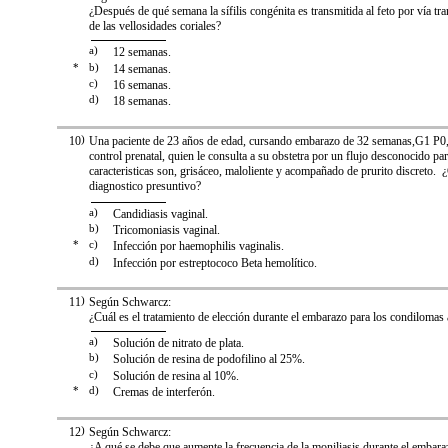
¿Después de qué semana la sífilis congénita es transmitida al feto por vía tra
de las vellosidades coriales?
a)
12 semanas.
*
b)
14 semanas.
c)
16 semanas.
d)
18 semanas.
10
)
Una paciente de 23 años de edad, cursando embarazo de 32 semanas,G1 P0,
control prenatal, quien le consulta a su obstetra por un flujo desconocido par
caracteristicas son, grisáceo, maloliente y acompañado de prurito discreto. 
diagnostico presuntivo?
a)
Candidiasis vaginal.
b)
Tricomoniasis vaginal.
*
c)
Infección por haemophilis vaginalis.
d)
Infección por estreptococo Beta hemolítico.
11
)
Según Schwarcz:
¿Cuál es el tratamiento de elección durante el embarazo para los condilom
a)
Solución de nitrato de plata.
b)
Solución de resina de podofilino al 25%.
c)
Solución de resina al 10%.
*
d)
Cremas de interferón.
12
)
Según Schwarcz:
¿A qué se debe que aumente la frecuencia de la moniliasis durante el embara