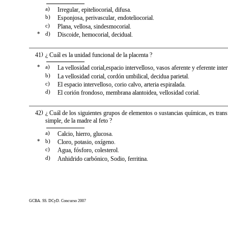
a)
Irregular, epiteliocorial, difusa.
b)
Esponjosa, perivascular, endoteliocorial.
c)
Plana, vellosa, sindesmocorial.
*
d)
Discoide, hemocorial, decidual.
41
)
¿ Cuál es la unidad funcional de la placenta ?
*
a)
La vellosidad corial,espacio intervelloso, vasos aferente y eferente inter
b)
La vellosidad corial, cordón umbilical, decidua parietal.
c)
El espacio intervelloso, corio calvo, arteria espiralada.
d)
El corión frondoso, membrana alantoidea, vellosidad corial.
42
)
¿ Cuál de los siguientes grupos de elementos o sustancias químicas, es trans
simple, de la madre al feto ?
a)
Calcio, hierro, glucosa.
*
b)
Cloro, potasio, oxígeno.
c)
Agua, fósforo, colesterol.
d)
Anhidrido carbónico, Sodio, ferritina.
GCBA. SS. DCyD. Concurso 2007