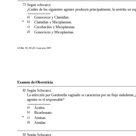
7
)
Segun schwarcz:
¿Cuáles de los siguientes agentes producen principalmente, la uretritis no es
a)
Gonococos y Clamidias.
*
b)
Clamidias y Micoplasmas.
c)
Cocobacilos y Micoplasmas.
d)
Gonococos y Micoplasmas.
GCBA. SS. DCyD. Concurso 2007
Examen de:
Obstetricia
8
)
Según Schwarcz:
La infección por Gardenella vaginalis se caracteriza por un flujo maloliente.
agentes es el responsable?
a)
Ácidos.
b)
Bicarbonato.
*
c)
Aminas.
d)
Amidas.
9
)
Según Schwarcz: