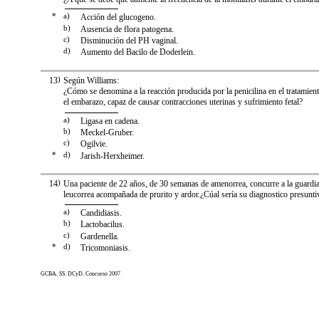
*
a)
Acción del glucogeno.
b)
Ausencia de flora patogena.
c)
Disminución del PH vaginal.
d)
Aumento del Bacilo de Doderlein.
13
)
Según Williams:
¿Cómo se denomina a la reacción producida por la penicilina en el tratamiento
el embarazo, capaz de causar contracciones uterinas y sufrimiento fetal?
a)
Ligasa en cadena.
b)
Meckel-Gruber.
c)
Ogilvie.
*
d)
Jarish-Herxheimer.
14
)
Una paciente de 22 años, de 30 semanas de amenorrea, concurre a la guardia
leucorrea acompañada de prurito y ardor.¿Cúal sería su diagnostico presunti
a)
Candidiasis.
b)
Lactobacilus.
c)
Gardenella.
*
d)
Tricomoniasis.
GCBA. SS. DCyD. Concurso 2007