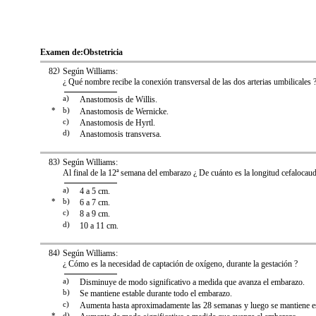
Examen de:
Obstetricia
82
)
Según Williams:
¿ Qué nombre recibe la conexión transversal de las dos arterias umbilicales 
a)
Anastomosis de Willis.
*
b)
Anastomosis de Wernicke.
c)
Anastomosis de Hyrtl.
d)
Anastomosis transversa.
83
)
Según Williams:
Al final de la 12ª semana del embarazo ¿ De cuánto es la longitud cefalocauda
a)
4 a 5 cm.
*
b)
6 a 7 cm.
c)
8 a 9 cm.
d)
10 a 11 cm.
84
)
Según Williams:
¿ Cómo es la necesidad de captación de oxígeno, durante la gestación ?
a)
Disminuye de modo significativo a medida que avanza el embarazo.
b)
Se mantiene estable durante todo el embarazo.
c)
Aumenta hasta aproximadamente las 28 semanas y luego se mantiene es
*
d)