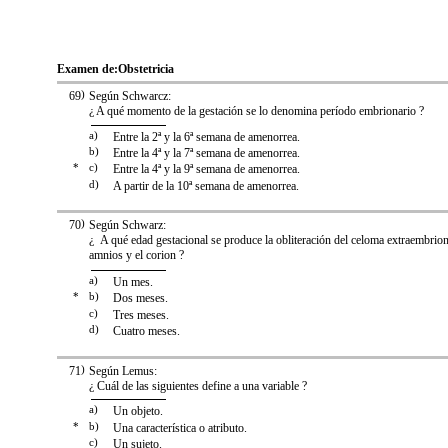
Examen de:
Obstetricia
69
)
Según Schwarcz:
¿ A qué momento de la gestación se lo denomina período embrionario ?
a)
Entre la 2ª y la 6ª semana de amenorrea.
b)
Entre la 4ª y la 7ª semana de amenorrea.
*
c)
Entre la 4ª y la 9ª semana de amenorrea.
d)
A partir de la 10ª semana de amenorrea.
70
)
Según Schwarz:
¿ A qué edad gestacional se produce la obliteración del celoma extraembriona
amnios y el corion ?
a)
Un mes.
*
b)
Dos meses.
c)
Tres meses.
d)
Cuatro meses.
71
)
Según Lemus:
¿ Cuál de las siguientes define a una variable ?
a)
Un objeto.
*
b)
Una característica o atributo.
c)
Un sujeto.