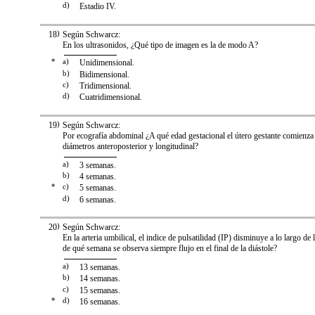
d)
Estadio IV.
18
)
Según Schwarcz:
En los ultrasonidos, ¿Qué tipo de imagen es la de modo A?
*
a)
Unidimensional.
b)
Bidimensional.
c)
Tridimensional.
d)
Cuatridimensional.
19
)
Según Schwarcz:
Por ecografía abdominal ¿A qué edad gestacional el útero gestante comienza
diámetros anteroposterior y longitudinal?
a)
3 semanas.
b)
4 semanas.
*
c)
5 semanas.
d)
6 semanas.
20
)
Según Schwarcz:
En la arteria umbilical, el indice de pulsatilidad (IP) disminuye a lo largo d
de qué semana se observa siempre flujo en el final de la diástole?
a)
13 semanas.
b)
14 semanas.
c)
15 semanas.
*
d)
16 semanas.