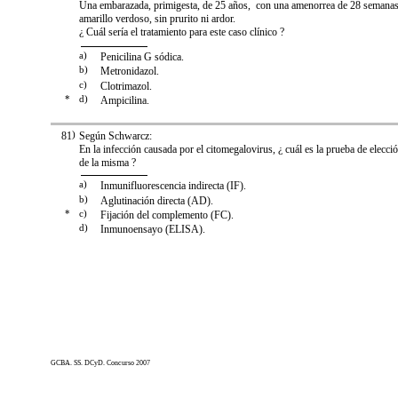
Una embarazada, primigesta, de 25 años, con una amenorrea de 28 semanas,
amarillo verdoso, sin prurito ni ardor.
¿ Cuál sería el tratamiento para este caso clínico ?
a)
Penicilina G sódica.
b)
Metronidazol.
c)
Clotrimazol.
*
d)
Ampicilina.
81
)
Según Schwarcz:
En la infección causada por el citomegalovirus, ¿ cuál es la prueba de elecci
de la misma ?
a)
Inmunifluorescencia indirecta (IF).
b)
Aglutinación directa (AD).
*
c)
Fijación del complemento (FC).
d)
Inmunoensayo (ELISA).
GCBA. SS. DCyD. Concurso 2007