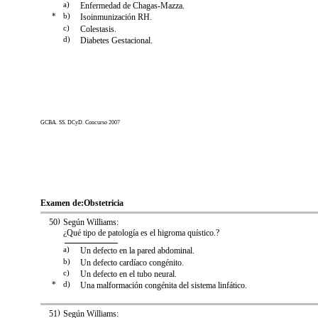
a)
Enfermedad de Chagas-Mazza.
*
b)
Isoinmunización RH.
c)
Colestasis.
d)
Diabetes Gestacional.
GCBA. SS. DCyD. Concurso 2007
Examen de:
Obstetricia
50
)
Según Williams:
¿Qué tipo de patología es el higroma quístico.?
a)
Un defecto en la pared abdominal.
b)
Un defecto cardíaco congénito.
c)
Un defecto en el tubo neural.
*
d)
Una malformación congénita del sistema linfático.
51
)
Según Williams: