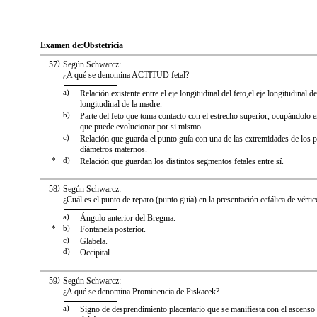
Examen de:
Obstetricia
57
)
Según Schwarcz:
¿A qué se denomina ACTITUD fetal?
a)
Relación existente entre el eje longitudinal del feto,el eje longitudinal de
longitudinal de la madre.
b)
Parte del feto que toma contacto con el estrecho superior, ocupándolo e
que puede evolucionar por si mismo.
c)
Relación que guarda el punto guía con una de las extremidades de los p
diámetros maternos.
*
d)
Relación que guardan los distintos segmentos fetales entre sí.
58
)
Según Schwarcz:
¿Cuál es el punto de reparo (punto guía) en la presentación cefálica de vértic
a)
Ángulo anterior del Bregma.
*
b)
Fontanela posterior.
c)
Glabela.
d)
Occipital.
59
)
Según Schwarcz:
¿A qué se denomina Prominencia de Piskacek?
a)
Signo de desprendimiento placentario que se manifiesta con el ascenso y