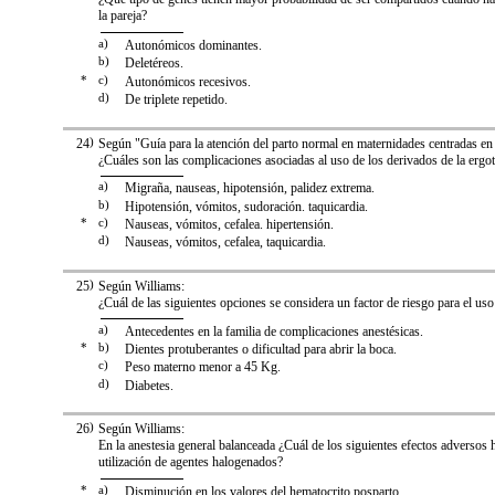
la pareja?
a)
Autonómicos dominantes.
b)
Deletéreos.
*
c)
Autonómicos recesivos.
d)
De triplete repetido.
24
)
Según "Guía para la atención del parto normal en maternidades centradas en 
¿Cuáles son las complicaciones asociadas al uso de los derivados de la ergo
a)
Migraña, nauseas, hipotensión, palidez extrema.
b)
Hipotensión, vómitos, sudoración. taquicardia.
*
c)
Nauseas, vómitos, cefalea. hipertensión.
d)
Nauseas, vómitos, cefalea, taquicardia.
25
)
Según Williams:
¿Cuál de las siguientes opciones se considera un factor de riesgo para el uso
a)
Antecedentes en la familia de complicaciones anestésicas.
*
b)
Dientes protuberantes o dificultad para abrir la boca.
c)
Peso materno menor a 45 Kg.
d)
Diabetes.
26
)
Según Williams:
En la anestesia general balanceada ¿Cuál de los siguientes efectos adversos h
utilización de agentes halogenados?
*
a)
Disminución en los valores del hematocrito posparto.