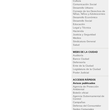
Cultura
Comunicación Social
Desarrollo Urbano
Consejo de los Derechos de
Niñas, Niños y Adolescentes
Desarrollo Económico
Desarrollo Social
Educación
Legal y Técnica
Hacienda
Justicia y Seguridad
Medios
Sindicatura General
Salud
WEBS DE LA CIUDAD
Auditoría
Banco Ciudad
Defensoría
Ente de la Ciudad
Legislatura de la Ciudad
Poder Judicial
ACCESOS RÁPIDOS
Avisos publicados
Agencia de Protección
Ambiental
Boletín oficial
Agencia Gubernamental de
Control
Campañas
Defensa del Consumidor
Sedes Comunales