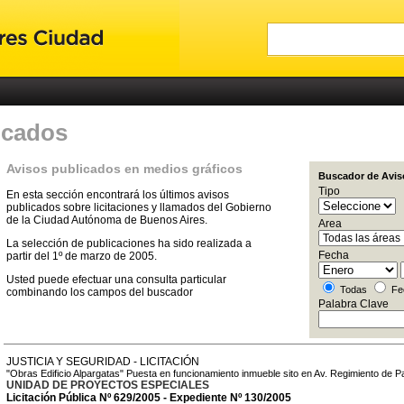
icados
Avisos publicados en medios gráficos
Buscador de Avis
Tipo
En esta sección encontrará los últimos avisos
publicados sobre licitaciones y llamados del Gobierno
de la Ciudad Autónoma de Buenos Aires.
Area
La selección de publicaciones ha sido realizada a
Fecha
partir del 1º de marzo de 2005.
Usted puede efectuar una consulta particular
Todas
Fe
combinando los campos del buscador
Palabra Clave
JUSTICIA Y SEGURIDAD - LICITACIÓN
"Obras Edificio Alpargatas" Puesta en funcionamiento inmueble sito en Av. Regimiento de Pa
UNIDAD DE PROYECTOS ESPECIALES
Licitación Pública Nº 629/2005 - Expediente Nº 130/2005