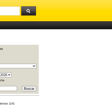
os
cha
tricios 1142