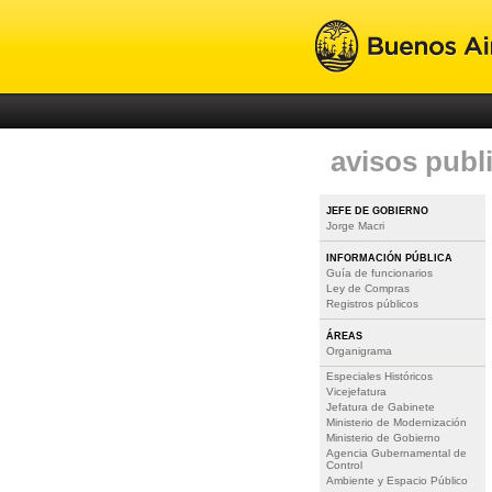
avisos publ
JEFE DE GOBIERNO
Jorge Macri
INFORMACIÓN PÚBLICA
Guía de funcionarios
Ley de Compras
Registros públicos
ÁREAS
Organigrama
Especiales Históricos
Vicejefatura
Jefatura de Gabinete
Ministerio de Modernización
Ministerio de Gobierno
Agencia Gubernamental de
Control
Ambiente y Espacio Público