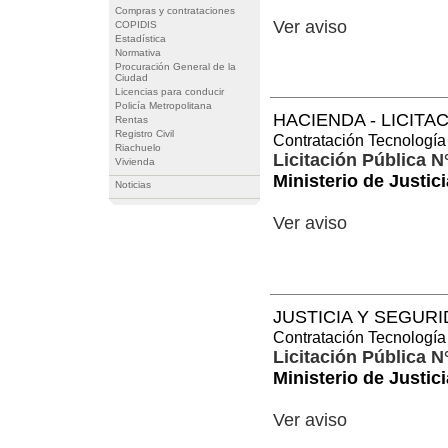
Compras y contrataciones
Ver aviso
COPIDIS
Estadística
Normativa
Procuración General de la
Ciudad
Licencias para conducir
Policía Metropolitana
HACIENDA - LICITA
Rentas
Registro Civil
Contratación Tecnología
Riachuelo
Licitación Pública N
Vivienda
Ministerio de Justic
Noticias
Ver aviso
JUSTICIA Y SEGURI
Contratación Tecnología
Licitación Pública N
Ministerio de Justic
Ver aviso