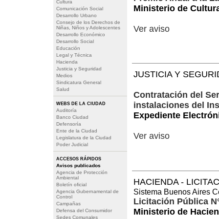
Cultura
Ministerio de Cultur
Comunicación Social
Desarrollo Urbano
Consejo de los Derechos de
Ver aviso
Niñas, Niños y Adolescentes
Desarrollo Económico
Desarrollo Social
Educación
Legal y Técnica
Hacienda
Justicia y Seguridad
JUSTICIA Y SEGUR
Medios
Sindicatura General
Salud
Contratación del Ser
instalaciones del In
WEBS DE LA CIUDAD
Auditoría
Expediente Electró
Banco Ciudad
Defensoría
Ente de la Ciudad
Ver aviso
Legislatura de la Ciudad
Poder Judicial
ACCESOS RÁPIDOS
Avisos publicados
Agencia de Protección
Ambiental
HACIENDA - LICITA
Boletín oficial
Sistema Buenos Aires 
Agencia Gubernamental de
Control
Licitación Pública N
Campañas
Ministerio de Hacie
Defensa del Consumidor
Sedes Comunales