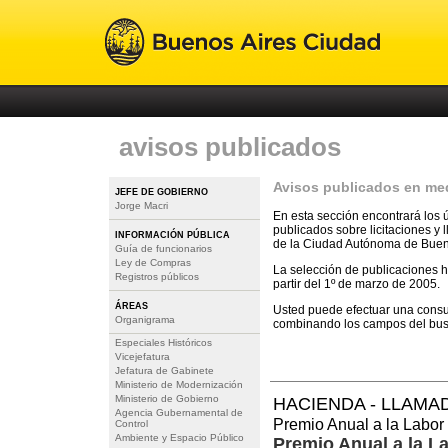
avisos publicados
Avisos publicados en med
JEFE DE GOBIERNO
Jorge Macri
En esta sección encontrará los 
publicados sobre licitaciones y
INFORMACIÓN PÚBLICA
de la Ciudad Autónoma de Buen
Guía de funcionarios
Ley de Compras
La selección de publicaciones h
Registros públicos
partir del 1º de marzo de 2005.
ÁREAS
Usted puede efectuar una consul
Organigrama
combinando los campos del bu
Especiales Históricos
Vicejefatura
Jefatura de Gabinete
Ministerio de Modernización
Ministerio de Gobierno
HACIENDA - LLAMA
Agencia Gubernamental de
Premio Anual a la Labor
Control
Ambiente y Espacio Público
Premio Anual a la La