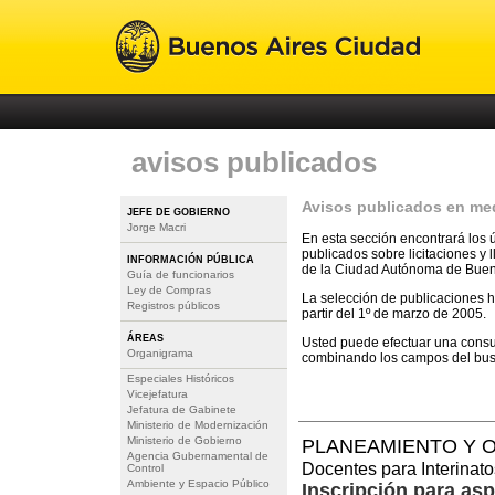
avisos publicados
Avisos publicados en med
JEFE DE GOBIERNO
Jorge Macri
En esta sección encontrará los 
publicados sobre licitaciones y
INFORMACIÓN PÚBLICA
de la Ciudad Autónoma de Buen
Guía de funcionarios
Ley de Compras
La selección de publicaciones h
Registros públicos
partir del 1º de marzo de 2005.
ÁREAS
Usted puede efectuar una consul
Organigrama
combinando los campos del bu
Especiales Históricos
Vicejefatura
Jefatura de Gabinete
Ministerio de Modernización
Ministerio de Gobierno
PLANEAMIENTO Y O
Agencia Gubernamental de
Docentes para Interinat
Control
Ambiente y Espacio Público
Inscripción para asp