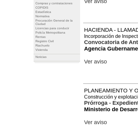
Ver aviso
Compras y contrataciones
COPIDIS
Estadística
Normativa
Procuración General de la
Ciudad
Licencias para conducir
HACIENDA - LLAMA
Policía Metropolitana
Incorporación de Inspec
Rentas
Convocatoria de An
Registro Civil
Riachuelo
Agencia Gubernamen
Vivienda
Noticias
Ver aviso
PLANEAMIENTO Y O
Construcción y explotac
Prórroga - Expedien
Ministerio de Desar
Ver aviso