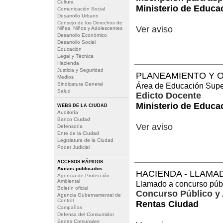
Cultura
Ministerio de Educa
Comunicación Social
Desarrollo Urbano
Consejo de los Derechos de
Ver aviso
Niñas, Niños y Adolescentes
Desarrollo Económico
Desarrollo Social
Educación
Legal y Técnica
Hacienda
Justicia y Seguridad
PLANEAMIENTO Y O
Medios
Sindicatura General
Área de Educación Superio
Salud
Edicto Docente
Ministerio de Educa
WEBS DE LA CIUDAD
Auditoría
Banco Ciudad
Ver aviso
Defensoría
Ente de la Ciudad
Legislatura de la Ciudad
Poder Judicial
ACCESOS RÁPIDOS
Avisos publicados
HACIENDA - LLAMA
Agencia de Protección
Ambiental
Llamado a concurso públ
Boletín oficial
Concurso Público y 
Agencia Gubernamental de
Control
Rentas Ciudad
Campañas
Defensa del Consumidor
Sedes Comunales