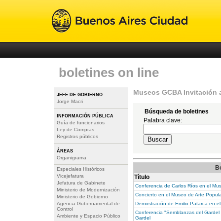
boletines on line
Museos GCBA Invitación 
JEFE DE GOBIERNO
Jorge Macri
Búsqueda de boletines
INFORMACIÓN PÚBLICA
Palabra clave:
Guía de funcionarios
Ley de Compras
Registros públicos
ÁREAS
Organigrama
Bo
Especiales Históricos
Vicejefatura
Título
Jefatura de Gabinete
Conferencia de Carlos Ríos en el Mu
Ministerio de Modernización
Concierto en el Museo de Arte Popul
Ministerio de Gobierno
Demostración de Emilio Patarca en e
Agencia Gubernamental de
Control
Conferencia "Semblanzas del Gardel
Ambiente y Espacio Público
Gardel