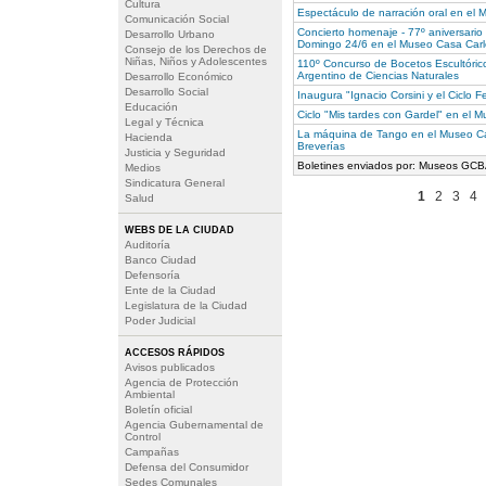
Cultura
Espectáculo de narración oral en el
Comunicación Social
Concierto homenaje - 77º aniversario 
Desarrollo Urbano
Domingo 24/6 en el Museo Casa Carl
Consejo de los Derechos de
Niñas, Niños y Adolescentes
110º Concurso de Bocetos Escultórico
Argentino de Ciencias Naturales
Desarrollo Económico
Desarrollo Social
Inaugura "Ignacio Corsini y el Ciclo 
Educación
Ciclo "Mis tardes con Gardel" en el 
Legal y Técnica
La máquina de Tango en el Museo Ca
Hacienda
Breverías
Justicia y Seguridad
Boletines enviados por: Museos GCBA
Medios
Sindicatura General
1
2
3
4
Salud
WEBS DE LA CIUDAD
Auditoría
Banco Ciudad
Defensoría
Ente de la Ciudad
Legislatura de la Ciudad
Poder Judicial
ACCESOS RÁPIDOS
Avisos publicados
Agencia de Protección
Ambiental
Boletín oficial
Agencia Gubernamental de
Control
Campañas
Defensa del Consumidor
Sedes Comunales