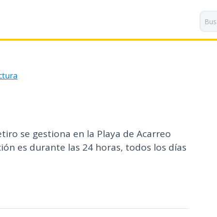
P
a
s
a
r
a
ctura
l
c
o
n
t
etiro se gestiona en la Playa de Acarreo
e
n
ión es durante las 24 horas, todos los días
i
d
o
p
r
i