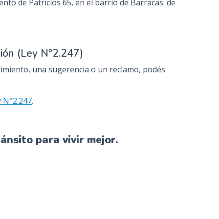
nto de Patricios 65, en el barrio de Barracas. de
ción (Ley N°2.247)
cimiento, una sugerencia o un reclamo, podés
y N°2.247
.
nsito para vivir mejor.