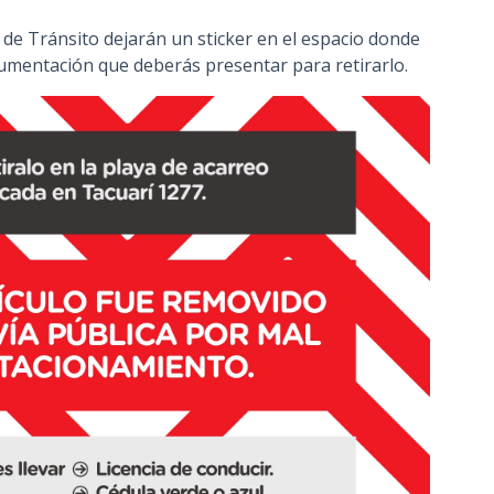
n
s de Tránsito dejarán un sticker en el espacio donde
c
cumentación que deberás presentar para retirarlo.
i
p
a
l