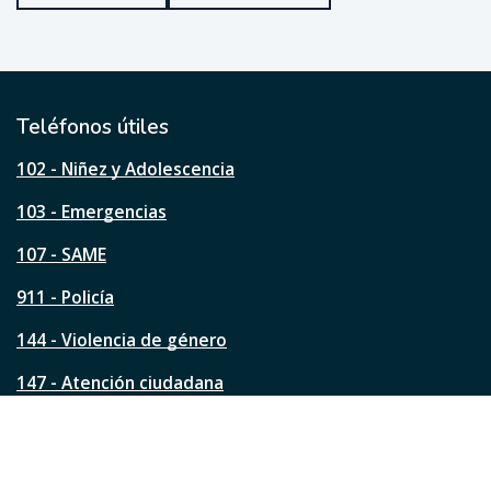
u
e
ú
t
i
l
Teléfonos útiles
e
s
102 - Niñez y Adolescencia
t
a
103 - Emergencias
p
á
107 - SAME
g
911 - Policía
i
n
144 - Violencia de género
a
?
147 - Atención ciudadana
Ver todos los teléfonos
Redes de la ciudad