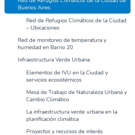
Red de Refugios Climáticos de la Ciudad de
n
Buenos Aires
c
Red de Refugios Climáticos de la Ciudad
i
– Ubicaciones
p
a
Red de monitoreo de temperatura y
l
humedad en Barrio 20
Infraestructura Verde Urbana
Elementos de IVU en la Ciudad y
servicios ecosistémicos
Mesa de Trabajo de Naturaleza Urbana y
Cambio Climático
La infraestructura verde urbana en la
planificación climática
Proyectos y recursos de interés