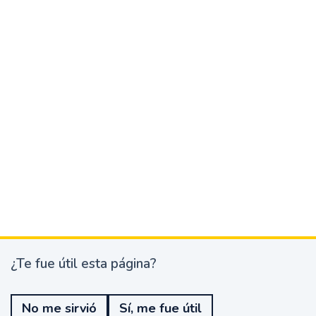
¿Te fue útil esta página?
¿
T
e
No me sirvió
Sí, me fue útil
f