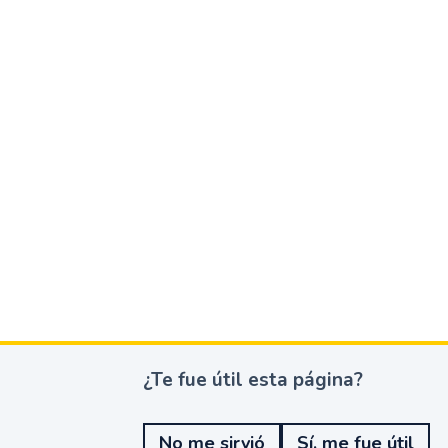
¿Te fue útil esta página?
¿
T
e
No me sirvió
Sí, me fue útil
f