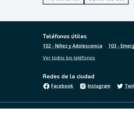
u
e
ú
t
i
l
Teléfonos útiles
e
102 - Niñez y Adolescencia
103 - Emer
s
t
Ver todos los teléfonos
a
p
á
Redes de la ciudad
g
i
Facebook
Instagram
Twi
n
a
?