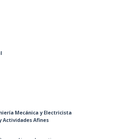
n
c
i
p
a
l
l
iería Mecánica y Electricista
 Actividades Afines