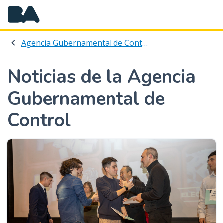
P
a
s
a
Agencia Gubernamental de Control
r
a
Noticias de la Agencia
l
c
Gubernamental de
o
Control
n
t
e
n
i
d
o
p
r
i