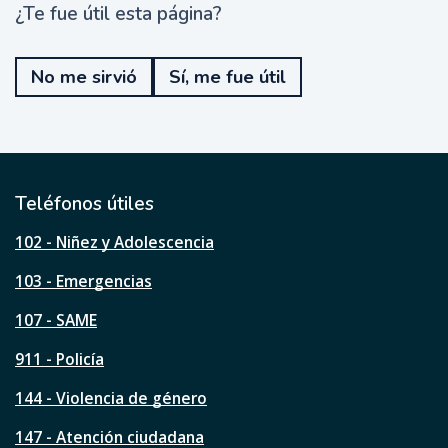
¿Te fue útil esta página?
¿
T
e
No me sirvió
Sí, me fue útil
f
u
e
ú
t
i
l
Teléfonos útiles
e
s
102 - Niñez y Adolescencia
t
a
103 - Emergencias
p
á
107 - SAME
g
911 - Policía
i
n
144 - Violencia de género
a
?
147 - Atención ciudadana