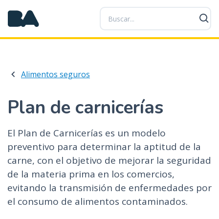
P
a
s
a
r
a
Alimentos seguros
l
c
o
Plan de carnicerías
n
t
El Plan de Carnicerías es un modelo
e
preventivo para determinar la aptitud de la
n
i
carne, con el objetivo de mejorar la seguridad
d
de la materia prima en los comercios,
o
evitando la transmisión de enfermedades por
p
el consumo de alimentos contaminados.
r
i