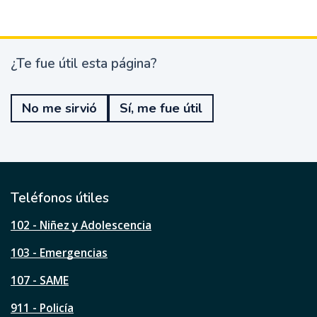
¿Te fue útil esta página?
¿
T
e
No me sirvió
Sí, me fue útil
f
u
e
ú
t
i
l
Teléfonos útiles
e
s
102 - Niñez y Adolescencia
t
a
103 - Emergencias
p
á
107 - SAME
g
911 - Policía
i