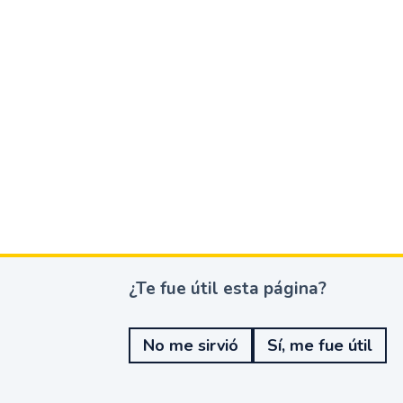
¿Te fue útil esta página?
¿
T
e
No me sirvió
Sí, me fue útil
f
u
e
ú