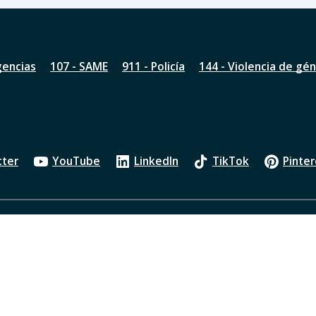
gencias
107 - SAME
911 - Policía
144 - Violencia de gé
tter
YouTube
LinkedIn
TikTok
Pinter
Política de privacidad
Oficios Judiciales
Transparenci