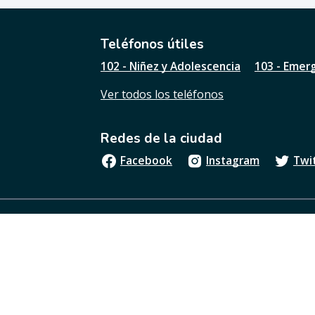
t
i
l
Teléfonos útiles
e
102 - Niñez y Adolescencia
103 - Emer
s
t
Ver todos los teléfonos
a
p
á
Redes de la ciudad
g
i
Facebook
Instagram
Twi
n
a
?
Boletín oficial
Términos y condiciones