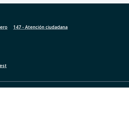
nero
147 - Atención ciudadana
est
a