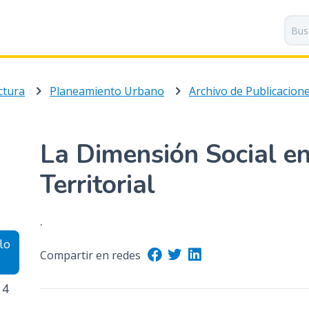
P
a
s
a
r
ctura
Planeamiento Urbano
a
l
c
o
La Dimensión Social e
n
t
Territorial
e
n
.
i
d
lo
Compartir en redes
o
p
 4
r
i