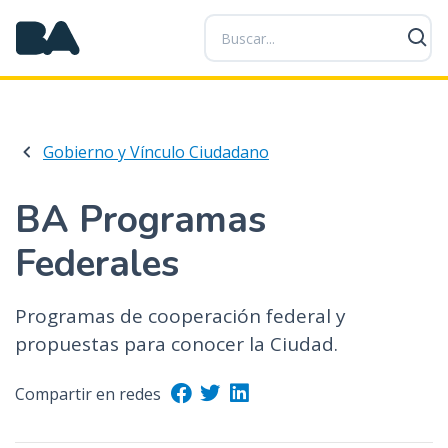
P
a
s
a
r
a
Gobierno y Vínculo Ciudadano
l
c
o
BA Programas
n
Federales
t
e
n
Programas de cooperación federal y
i
propuestas para conocer la Ciudad.
d
o
Compartir en redes
p
r
i