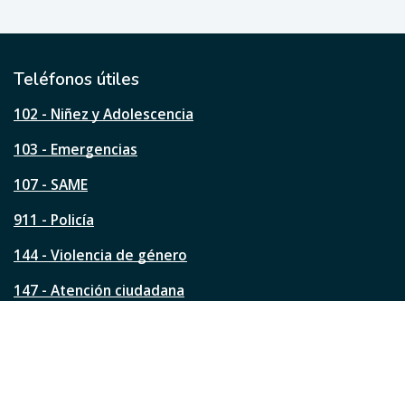
e
ú
t
i
l
Teléfonos útiles
e
s
102 - Niñez y Adolescencia
t
a
103 - Emergencias
p
á
107 - SAME
g
911 - Policía
i
n
144 - Violencia de género
a
?
147 - Atención ciudadana
Ver todos los teléfonos
Redes de la ciudad