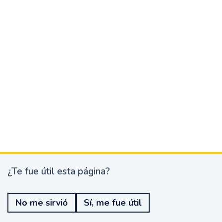
¿Te fue útil esta página?
¿
T
e
No me sirvió
Sí, me fue útil
f
u