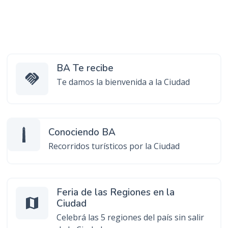
n
c
i
p
a
BA Te recibe
l
handshake
Te damos la bienvenida a la Ciudad
Conociendo BA
Recorridos turísticos por la Ciudad
Feria de las Regiones en la
map
Ciudad
Celebrá las 5 regiones del país sin salir