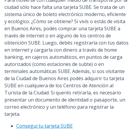
Para moverse con cualquier medio de transporte por la
n
ciudad sólo hace falta una tarjeta SUBE. Se trata de un
c
sistema único de boleto electrónico moderno, eficiente
i
y ecológico. ¿Cómo se obtiene? Si vivís o estás de visita
p
en Buenos Aires, podés comprar una tarjeta SUBE a
a
través de internet o en alguno de los centros de
l
obtención SUBE. Luego, debés registrarla con tus datos
en internet y cargarla con dinero a través de home
banking, en cajeros automáticos, en puntos de carga
autorizados (como estaciones de subte) o en
terminales automáticas SUBE. Además, si sos visitante
de la Ciudad de Buenos Aires podés adquirir tu tarjeta
SUBE en cualquiera de los Centros de Atención al
Turista de la Ciudad. Si querés retirarla, es necesario
presentar un documento de identidad o pasaporte, un
correo electrónico y un teléfono para registrar la
tarjeta.
Conseguí tu tarjeta SUBE