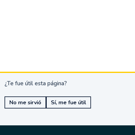
¿Te fue útil esta página?
¿
T
e
No me sirvió
Sí, me fue útil
f
u
e
ú
t
i