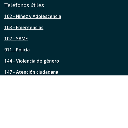
l
Teléfonos útiles
e
s
102 - Niñez y Adolescencia
t
a
103 - Emergencias
p
á
107 - SAME
g
911 - Policía
i
n
144 - Violencia de género
a
?
147 - Atención ciudadana
Ver todos los teléfonos
Redes de la ciudad
Facebook
Instagram