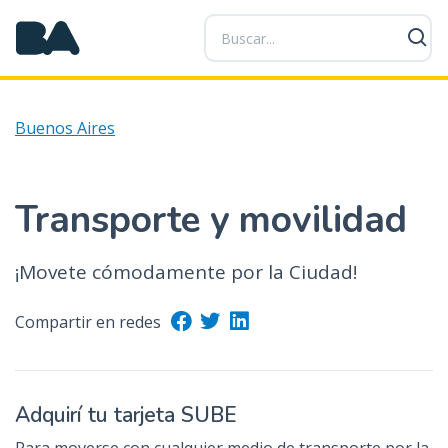
P
a
s
a
r
Buenos Aires
a
l
c
o
Transporte y movilidad
n
t
¡Movete cómodamente por la Ciudad!
e
n
Compartir en redes
i
d
o
p
Adquirí tu tarjeta SUBE
r
i