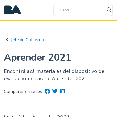
P
a
s
a
r
a
Jefe de Gobierno
l
c
o
Aprender 2021
n
t
Encontrá acá materiales del dispositivo de
e
evaluación nacional Aprender 2021.
n
i
d
Compartir en redes
o
p
r
i