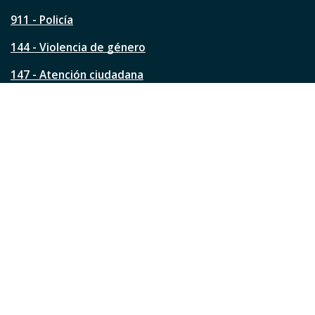
g
911 - Policía
i
n
144 - Violencia de género
a
?
147 - Atención ciudadana
Ver todos los teléfonos
Redes de la ciudad
Facebook
Instagram
Twitter
YouTube
LinkedIn
TikTok