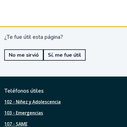
¿Te fue útil esta página?
¿
T
e
No me sirvió
Sí, me fue útil
f
u
e
ú
t
i
l
Teléfonos útiles
e
s
102 - Niñez y Adolescencia
t
a
103 - Emergencias
p
á
107 - SAME