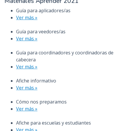
Materiales Aprender 2021
n
Guía para aplicadores/as
c
Ver más »
i
p
Guía para veedores/as
a
Ver más »
l
Guía para coordinadores y coordinadoras de
cabecera
Ver más »
Afiche informativo
Ver más »
Cómo nos preparamos
Ver más »
Afiche para escuelas y estudiantes
Ver más »