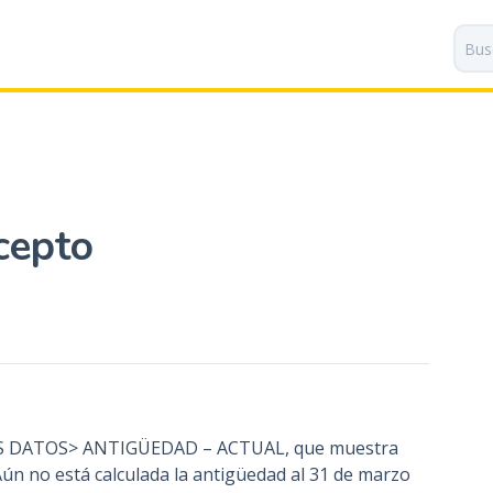
P
a
s
a
r
a
l
c
o
cepto
n
t
e
n
i
d
o
p
 MIS DATOS> ANTIGÜEDAD – ACTUAL, que muestra
r
 Aún no está calculada la antigüedad al 31 de marzo
i