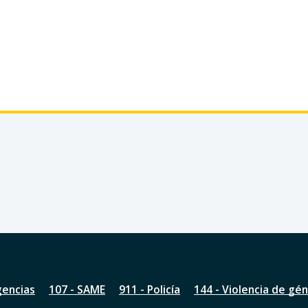
gencias
107 - SAME
911 - Policía
144 - Violencia de gé