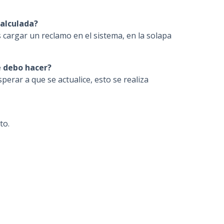
n
c
alculada?
i
s cargar un reclamo en el sistema, en la solapa
p
a
é debo hacer?
l
perar a que se actualice, esto se realiza
to.