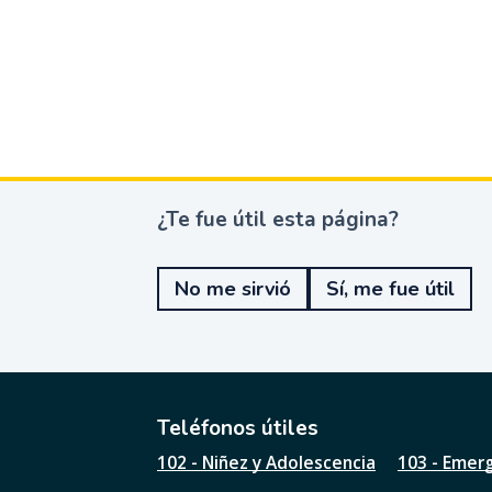
¿Te fue útil esta página?
¿
T
e
No me sirvió
Sí, me fue útil
f
u
e
ú
t
i
l
Teléfonos útiles
e
102 - Niñez y Adolescencia
103 - Emer
s
t