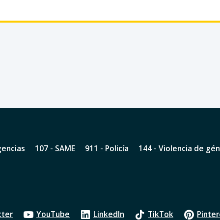
gencias
107 - SAME
911 - Policía
144 - Violencia de gé
tter
YouTube
LinkedIn
TikTok
Pinter