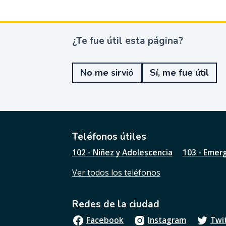
¿Te fue útil esta página?
¿
T
e
No me sirvió
Sí, me fue útil
f
u
e
ú
t
i
l
Teléfonos útiles
e
102 - Niñez y Adolescencia
103 - Emer
s
t
Ver todos los teléfonos
a
p
á
Redes de la ciudad
g
i
Facebook
Instagram
Twi
n