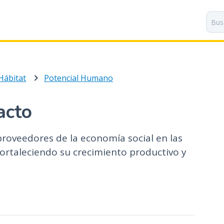
P
a
s
a
r
a
Hábitat
Potencial Humano
l
c
o
acto
n
t
roveedores de la economía social en las
e
n
fortaleciendo su crecimiento productivo y
i
d
o
p
r
i