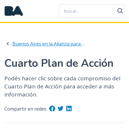
P
a
s
a
r
a
Buenos Aires en la Alianza para el Gobierno Abierto
l
c
o
Cuarto Plan de Acción
n
t
Podés hacer clic sobre cada compromiso del
e
Cuarto Plan de Acción para acceder a más
n
i
información.
d
o
Compartir en redes
p
r
i