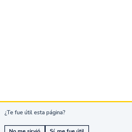
¿Te fue útil esta página?
¿
T
e
No me sirvió
Sí, me fue útil