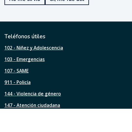
f
u
e
ú
t
i
l
Teléfonos útiles
e
s
102 - Niñez y Adolescencia
t
a
103 - Emergencias
p
á
107 - SAME
g
911 - Policía
i
n
144 - Violencia de género
a
?
147 - Atención ciudadana
Ver todos los teléfonos