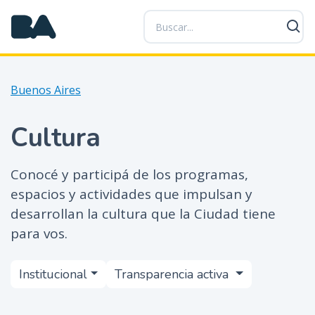
P
a
s
a
r
Buenos Aires
a
l
c
Cultura
o
n
Conocé y participá de los programas,
t
espacios y actividades que impulsan y
e
n
desarrollan la cultura que la Ciudad tiene
i
para vos.
d
o
Cultura
Institucional
Transparencia activa
p
r
i