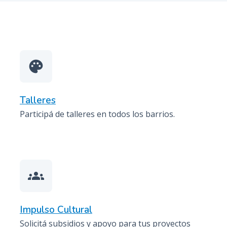
n
c
i
p
a
palette
l
Talleres
Participá de talleres en todos los barrios.
groups
Impulso Cultural
Solicitá subsidios y apoyo para tus proyectos