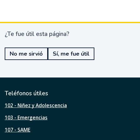
¿Te fue útil esta página?
¿
T
e
No me sirvió
Sí, me fue útil
f
u
e
ú
t
i
l
Teléfonos útiles
e
s
102 - Niñez y Adolescencia
t
a
103 - Emergencias
p
á
107 - SAME
g