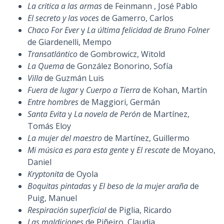
La critica a las armas
de Feinmann , José Pablo
El secreto y las voces
de Gamerro, Carlos
Chaco For Ever
y
La última felicidad de Bruno Folner
de Giardenelli, Mempo
Transatlántico
de Gombrowicz, Witold
La Quema
de González Bonorino, Sofía
Villa
de Guzmán Luis
Fuera de lugar
y
Cuerpo a Tierra
de Kohan, Martín
Entre hombres
de Maggiori, Germán
Santa Evita
y
La novela de Perón
de Martínez,
Tomás Eloy
La mujer del maestro
de Martínez, Guillermo
Mi música es para esta gente
y
El rescate
de Moyano,
Daniel
Kryptonita
de Oyola
Boquitas pintadas
y
El beso de la mujer araña
de
Puig, Manuel
Respiración superficial
de Piglia, Ricardo
Las maldiciones
de Piñeiro, Claudia