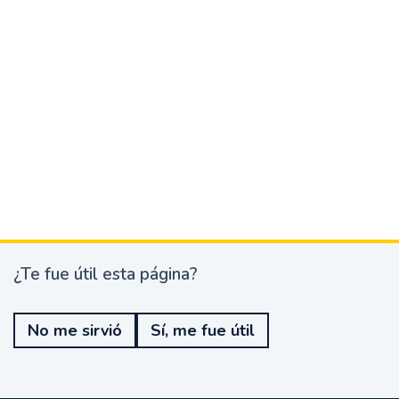
¿Te fue útil esta página?
¿
T
e
No me sirvió
Sí, me fue útil
f
u
e
ú