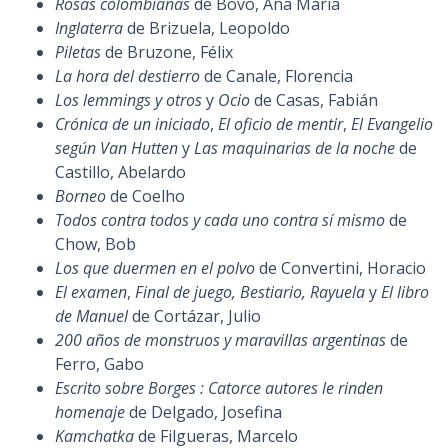
Rosas colombianas
de Bovo, Ana María
Inglaterra
de Brizuela, Leopoldo
Piletas
de Bruzone, Félix
La hora del destierro
de Canale, Florencia
Los lemmings y otros
y
Ocio
de Casas, Fabián
Crónica de un iniciado
,
El oficio de mentir
,
El Evangelio
según Van Hutten
y
Las maquinarias de la noche
de
Castillo, Abelardo
Borneo
de Coelho
Todos contra todos y cada uno contra sí mismo
de
Chow, Bob
Los que duermen en el polvo
de Convertini, Horacio
El examen
,
Final de juego, Bestiario, Rayuela
y
El libro
de Manuel
de Cortázar, Julio
200 años de monstruos y maravillas argentinas
de
Ferro, Gabo
Escrito sobre Borges : Catorce autores le rinden
homenaje
de Delgado, Josefina
Kamchatka
de Filgueras, Marcelo