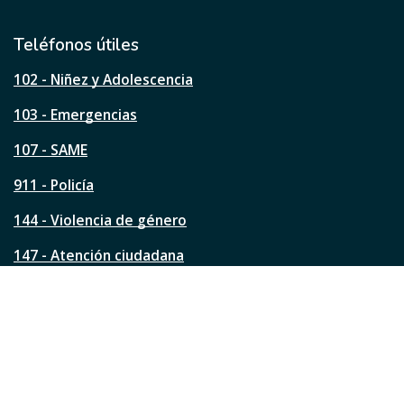
t
i
l
Teléfonos útiles
e
s
102 - Niñez y Adolescencia
t
a
103 - Emergencias
p
á
107 - SAME
g
911 - Policía
i
n
144 - Violencia de género
a
?
147 - Atención ciudadana
Ver todos los teléfonos
Redes de la ciudad
Facebook