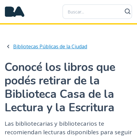
P
a
s
a
r
a
Bibliotecas Públicas de la Ciudad
l
c
o
Conocé los libros que
n
podés retirar de la
t
e
Biblioteca Casa de la
n
i
Lectura y la Escritura
d
o
p
Las bibliotecarias y bibliotecarios te
r
recomiendan lecturas disponibles para seguir
i