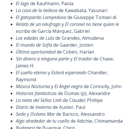
El lago
de Kaufmann, Paola
La casa de la belleza
de Kawabata, Yasunari
El gatopardo Lampedusa
de Giuseppe Tomasi di
Relato de un náufrago
y
El coronel no tiene quien le
escriba
de García Márquez, Gabriel
Las edades de Lulú
de Grandes, Almudena
El mundo de Sofía
de Gaarder, Josten
Última oportunidad
de Coben, Harlan
Sin dinero a ninguna parte
y
El traidor
de Chase,
James H.
El sueño eterno
y
Estará esperando
Chandler,
Raymond
Música Nocturna
y
El Ángel negro
de Connolly, John
Historias fantásticas
de Dumas (p), Alexandre
La nieta del Señor Linh
de Claudel; Phillipe
Diario de Invierno
de Auster, Paul
Seda
y
Océano Mar
de Baricco, Alessandro
Algo alrededor de tu cuello
de Adichie, Chimamanda
Budapest
de Buarque, Chico