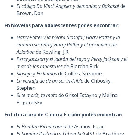
El código Da Vinci
;
Ángeles y demonios
y
Bakakai
de
Brown, Dan
En Novelas para adolescentes podés encontrar:
Harry Potter y la piedra filosofal; Harry Potter y la
cámara secreta
y
Harry Potter y el prisionero de
Azkaban
de Rowling, J.R.
Percy Jackson y el ladrón del rayo
y
Percy Jackson y el
mar de los monstruos
de Riordan Rick
Sinsajo
y
En llamas
de Collins, Suzanne
La ventaja de de un ser invisible
de Chbosky,
Stephen
Si te morís, te mato
de Grisel Estayno y Melina
Pogorelsky
En Literatura de Ciencia Ficción podés encontrar:
El Hombre Bicentenario
de Asimov, Isaac
El hombre Ilustrado
y
Fahrenheit 451
de Bradbury,