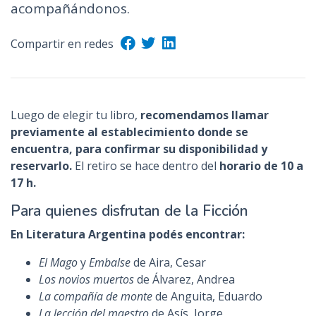
acompañándonos.
n
c
Compartir en redes
i
p
a
l
Luego de elegir tu libro,
recomendamos llamar
previamente al establecimiento donde se
encuentra, para confirmar su disponibilidad y
reservarlo.
El retiro se hace dentro del
horario de 10 a
17 h.
Para quienes disfrutan de la Ficción
En Literatura Argentina podés encontrar:
El Mago
y
Embalse
de Aira, Cesar
Los novios muertos
de Álvarez, Andrea
La compañía de monte
de Anguita, Eduardo
La lección del maestro
de Asís, Jorge