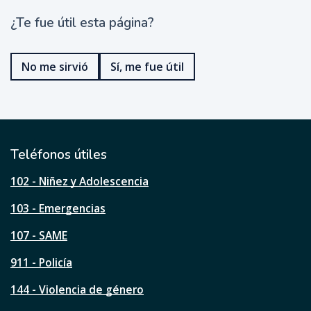
¿Te fue útil esta página?
¿
T
e
No me sirvió
Sí, me fue útil
f
u
e
ú
t
i
l
Teléfonos útiles
e
s
102 - Niñez y Adolescencia
t
a
103 - Emergencias
p
á
107 - SAME
g
911 - Policía
i
n
144 - Violencia de género
a
?