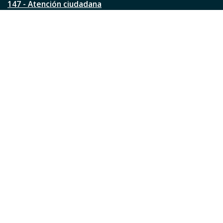
147 - Atención ciudadana
Ver todos los teléfonos
Redes de la ciudad
Facebook
Instagram
Twitter
YouTube
LinkedIn
TikTok
Pinterest