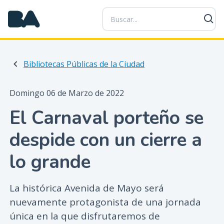
P
a
s
a
r
Bibliotecas Públicas de la Ciudad
a
l
c
Domingo 06 de Marzo de 2022
o
El Carnaval porteño se
n
t
despide con un cierre a
e
n
lo grande
i
d
o
La histórica Avenida de Mayo será
p
nuevamente protagonista de una jornada
r
única en la que disfrutaremos de
i