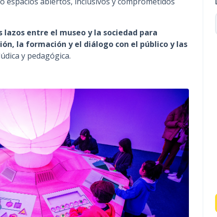
 espacios abiertos, inclusivos y comprometidos
n
c
s lazos entre el museo y la sociedad para
i
ón, la formación y el diálogo con el público y las
p
údica y pedagógica.
a
l