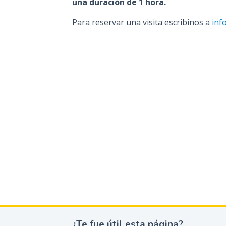
una duración de 1 hora.
Para reservar una visita escribinos a
inf
¿Te fue útil esta página?