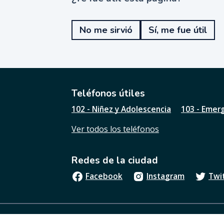
¿
T
e
No me sirvió
Sí, me fue útil
f
u
e
ú
t
i
l
Teléfonos útiles
e
102 - Niñez y Adolescencia
103 - Emer
s
t
Ver todos los teléfonos
a
p
á
Redes de la ciudad
g
i
Facebook
Instagram
Twi
n
a
?