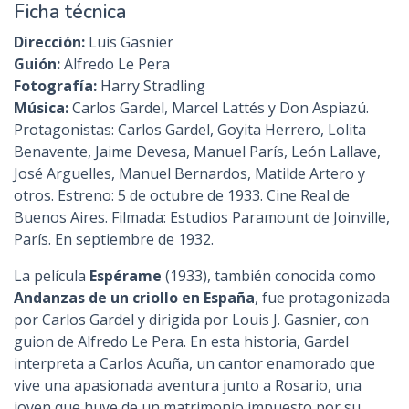
Ficha técnica
Dirección:
Luis Gasnier
Guión:
Alfredo Le Pera
Fotografía:
Harry Stradling
Música:
Carlos Gardel, Marcel Lattés y Don Aspiazú.
Protagonistas: Carlos Gardel, Goyita Herrero, Lolita
Benavente, Jaime Devesa, Manuel París, León Lallave,
José Arguelles, Manuel Bernardos, Matilde Artero y
otros. Estreno: 5 de octubre de 1933. Cine Real de
Buenos Aires. Filmada: Estudios Paramount de Joinville,
París. En septiembre de 1932.
La película
Espérame
(1933), también conocida como
Andanzas de un criollo en España
, fue protagonizada
por Carlos Gardel y dirigida por Louis J. Gasnier, con
guion de Alfredo Le Pera. En esta historia, Gardel
interpreta a Carlos Acuña, un cantor enamorado que
vive una apasionada aventura junto a Rosario, una
joven que huye de un matrimonio impuesto por su