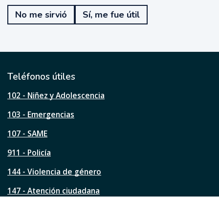
e
No me sirvió
Sí, me fue útil
f
u
e
ú
t
i
l
Teléfonos útiles
e
s
102 - Niñez y Adolescencia
t
a
103 - Emergencias
p
á
107 - SAME
g
911 - Policía
i
n
144 - Violencia de género
a
?
147 - Atención ciudadana
Ver todos los teléfonos