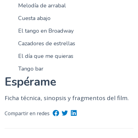
Melodía de arrabal
n
c
Cuesta abajo
i
p
El tango en Broadway
a
Cazadores de estrellas
l
El día que me quieras
Tango bar
Espérame
Ficha técnica, sinopsis y fragmentos del film.
Compartir en redes