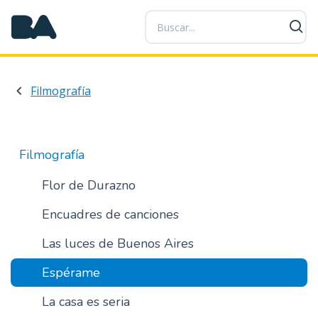
P
a
s
a
r
Filmografía
a
l
c
o
Filmografía
n
t
Flor de Durazno
e
Encuadres de canciones
n
i
Las luces de Buenos Aires
d
o
Espérame
p
r
La casa es seria
i