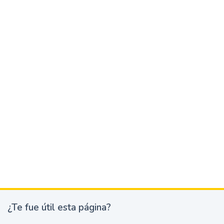
¿Te fue útil esta página?
¿
T