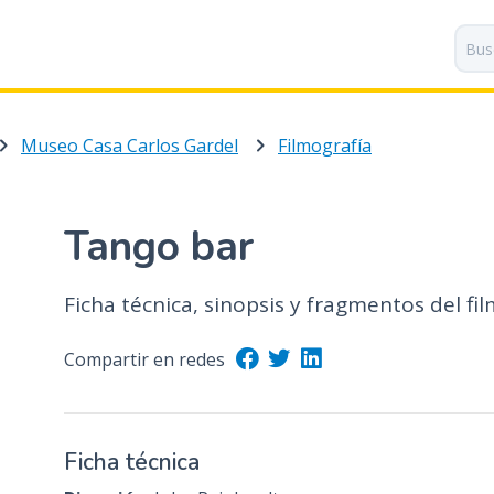
P
a
s
a
r
Museo Casa Carlos Gardel
Filmografía
a
l
c
o
Tango bar
n
t
Ficha técnica, sinopsis y fragmentos del fil
e
n
i
Compartir en redes
d
o
p
Ficha técnica
r
i