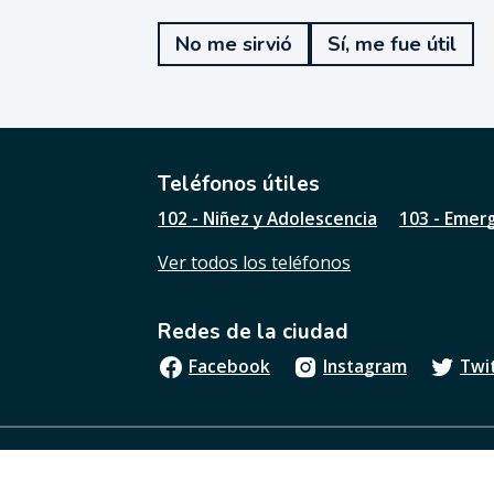
T
e
No me sirvió
Sí, me fue útil
f
u
e
ú
t
i
l
Teléfonos útiles
e
102 - Niñez y Adolescencia
103 - Emer
s
t
Ver todos los teléfonos
a
p
á
Redes de la ciudad
g
i
Facebook
Instagram
Twi
n
a
?