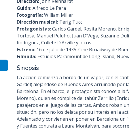
Dirección:
John Reinhardt
n
Guión:
Alfredo Le Pera
c
Fotografía:
William Miller
i
Dirección musical:
Terig Tucci
p
Protagonistas:
Carlos Gardel, Rosita Moreno, Enriq
a
Tortosa, Manuel Peluffo, Juan D’Vega, Suzanne Duli
l
Rodriguez, Collete D’Arville y otros.
Estreno:
16 de julio de 1935. Cine Broadway de Buen
Filmada:
Estudios Paramount de Long Island, Nueva
Sinopsis
La acción comienza a bordo de un vapor, con el can
Gardel) alejándose de Buenos Aires arruinado por la
Barcelona. En el barco, el protagonista conoce a la
Moreno), quien es cómplice del tahúr Zerrillo (Enri
pasajeros en el juego de las cartas. Ambos roban un
situación, pero no los delata por su interés en la a
Adelantado y convienen en poner en Barcelona un “
y Fuentes contrata a Laura Montalván, para socorrerl