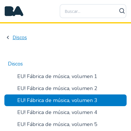
P
a
s
a
r
Discos
a
l
c
o
Discos
n
t
EU! Fábrica de música, volumen 1
e
EU! Fábrica de música, volumen 2
n
i
EU! Fábrica de música, volumen 3
d
o
EU! Fábrica de música, volumen 4
p
r
EU! Fábrica de música, volumen 5
i