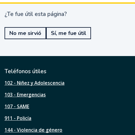
¿Te fue útil esta página?
¿
T
e
No me sirvió
Sí, me fue útil
f
u
e
ú
t
i
l
Teléfonos útiles
e
s
102 - Niñez y Adolescencia
t
a
103 - Emergencias
p
á
107 - SAME
g
911 - Policía
i
n
144 - Violencia de género
a