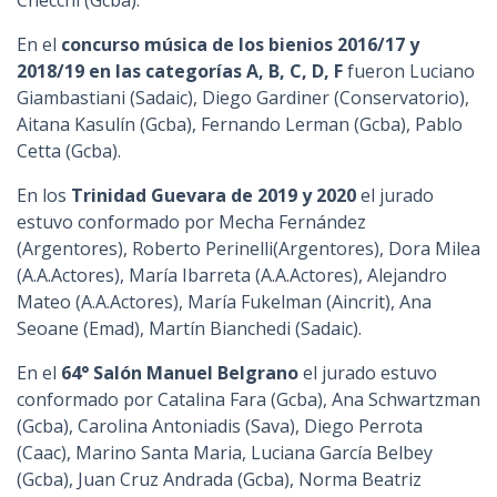
Checchi (Gcba).
En el
concurso música de los bienios 2016/17 y
2018/19 en las categorías A, B, C, D, F
fueron Luciano
Giambastiani (Sadaic), Diego Gardiner (Conservatorio),
Aitana Kasulín (Gcba), Fernando Lerman (Gcba), Pablo
Cetta (Gcba).
En los
Trinidad Guevara de 2019 y 2020
el jurado
estuvo conformado por Mecha Fernández
(Argentores), Roberto Perinelli(Argentores), Dora Milea
(A.A.Actores), María Ibarreta (A.A.Actores), Alejandro
Mateo (A.A.Actores), María Fukelman (Aincrit), Ana
Seoane (Emad), Martín Bianchedi (Sadaic).
En el
64° Salón Manuel Belgrano
el jurado estuvo
conformado por Catalina Fara (Gcba), Ana Schwartzman
(Gcba), Carolina Antoniadis (Sava), Diego Perrota
(Caac), Marino Santa Maria, Luciana García Belbey
(Gcba), Juan Cruz Andrada (Gcba), Norma Beatriz