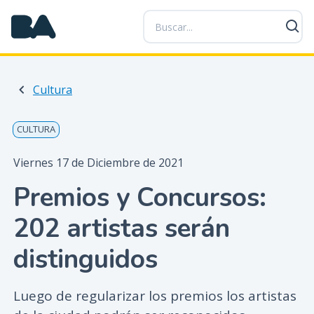
P
a
s
a
r
Cultura
a
l
c
CULTURA
o
n
Viernes 17 de Diciembre de 2021
t
Premios y Concursos:
e
n
202 artistas serán
i
d
distinguidos
o
p
Luego de regularizar los premios los artistas
r
i