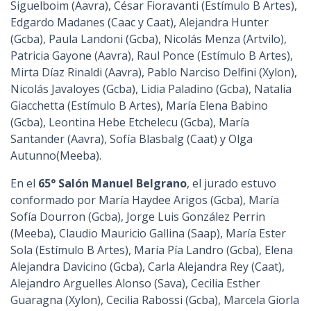
Siguelboim (Aavra), César Fioravanti (Estímulo B Artes),
Edgardo Madanes (Caac y Caat), Alejandra Hunter
(Gcba), Paula Landoni (Gcba), Nicolás Menza (Artvilo),
Patricia Gayone (Aavra), Raul Ponce (Estímulo B Artes),
Mirta Díaz Rinaldi (Aavra), Pablo Narciso Delfini (Xylon),
Nicolás Javaloyes (Gcba), Lidia Paladino (Gcba), Natalia
Giacchetta (Estímulo B Artes), María Elena Babino
(Gcba), Leontina Hebe Etchelecu (Gcba), María
Santander (Aavra), Sofía Blasbalg (Caat) y Olga
Autunno(Meeba).
En el
65° Salón Manuel Belgrano
, el jurado estuvo
conformado por María Haydee Arigos (Gcba), María
Sofía Dourron (Gcba), Jorge Luis González Perrin
(Meeba), Claudio Mauricio Gallina (Saap), María Ester
Sola (Estímulo B Artes), María Pía Landro (Gcba), Elena
Alejandra Davicino (Gcba), Carla Alejandra Rey (Caat),
Alejandro Arguelles Alonso (Sava), Cecilia Esther
Guaragna (Xylon), Cecilia Rabossi (Gcba), Marcela Giorla