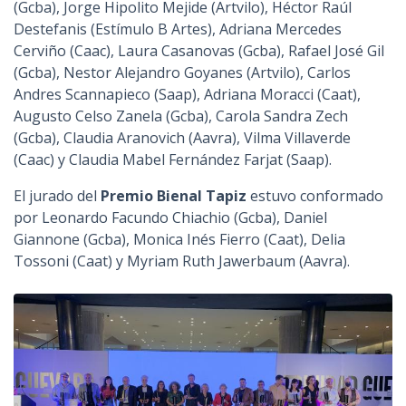
(Gcba), Jorge Hipolito Mejide (Artvilo), Héctor Raúl
Destefanis (Estímulo B Artes), Adriana Mercedes
Cerviño (Caac), Laura Casanovas (Gcba), Rafael José Gil
(Gcba), Nestor Alejandro Goyanes (Artvilo), Carlos
Andres Scannapieco (Saap), Adriana Moracci (Caat),
Augusto Celso Zanela (Gcba), Carola Sandra Zech
(Gcba), Claudia Aranovich (Aavra), Vilma Villaverde
(Caac) y Claudia Mabel Fernández Farjat (Saap).
El jurado del
Premio Bienal Tapiz
estuvo conformado
por Leonardo Facundo Chiachio (Gcba), Daniel
Giannone (Gcba), Monica Inés Fierro (Caat), Delia
Tossoni (Caat) y Myriam Ruth Jawerbaum (Aavra).