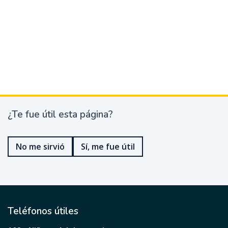
¿Te fue útil esta página?
¿
T
e
No me sirvió
Sí, me fue útil
f
u
e
ú
t
i
l
Teléfonos útiles
e