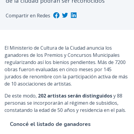
de la ciudad podrán ser reconocidos
n
c
Compartir en Redes
i
p
a
l
El Ministerio de Cultura de la Ciudad anuncia los
ganadores de los Premios y Concursos Municipales
regularizando así los bienios pendientes. Más de 7200
obras fueron evaluadas en cinco meses por 145
jurados de renombre con la participación activa de más
de 10 asociaciones de artistas.
De este modo,
202 artistas serán distinguidos
y 88
personas se incorporarán al régimen de subsidios,
constatando la edad de 50 años y residencia en el país.
Conocé el listado de ganadores